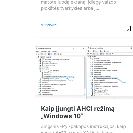
matote juodą ekraną, įdiegę vaizdo
plokštės tvarkykles arba į...
Windows
Kaip įjungti AHCI režimą
„Windows 10“
Žingsnis -Py -pakopos instrukcijos, kaip
įjungti AHCI režimą SATA diskams