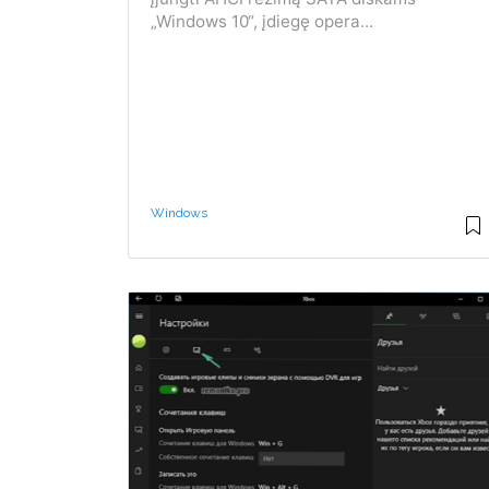
„Windows 10“, įdiegę opera...
Windows