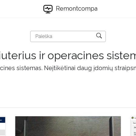
Remontcompa
uterius ir operacines siste
cines sistemas. Neįtikėtinai daug įdomių straips