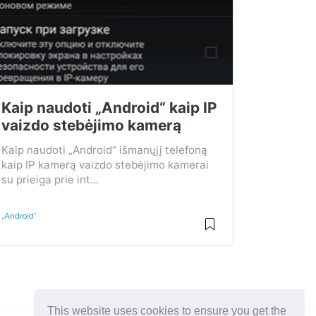
Kaip naudoti „Android“ kaip IP
vaizdo stebėjimo kamerą
Kaip naudoti „Android“ išmanųjį telefoną
kaip IP kamerą vaizdo stebėjimo kamerai
su prieiga prie int...
„Android“
This website uses cookies to ensure you get the