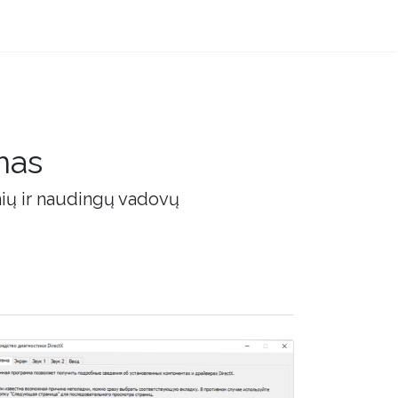
mas
nių ir naudingų vadovų