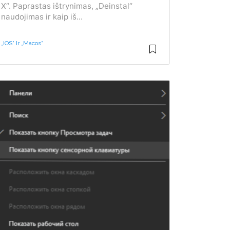
X“. Paprastas ištrynimas, „Deinstal“
naudojimas ir kaip iš...
„iOS“ Ir „Macos“