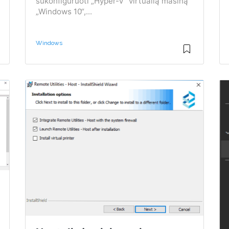
sukonfigūruoti „Hyper-V“ virtualią mašiną
„Windows 10“,...
Windows