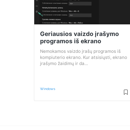
Geriausios vaizdo įrašymo
programos iš ekrano
Nemokamos vaizdo įrašų programos iš
kompiuterio ekrano. Kur atsisiųsti, ekrano
įrašymo žaidimų ir da...
Windows