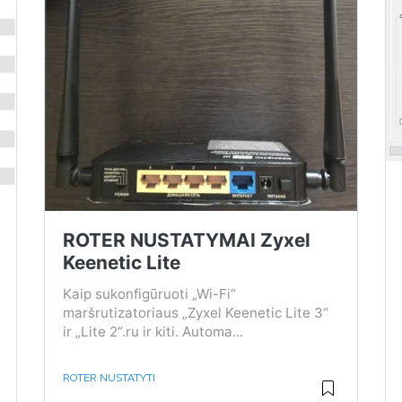
ROTER NUSTATYMAI Zyxel
Keenetic Lite
Kaip sukonfigūruoti „Wi-Fi“
maršrutizatoriaus „Zyxel Keenetic Lite 3“
ir „Lite 2“.ru ir kiti. Automa...
ROTER NUSTATYTI