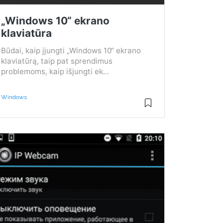
„Windows 10“ ekrano
klaviatūra
Būdai, kaip įjungti „Windows 10“ ekrano
klaviatūrą, taip pat sprendimus
problemoms, kaip išjungti ek...
Windows