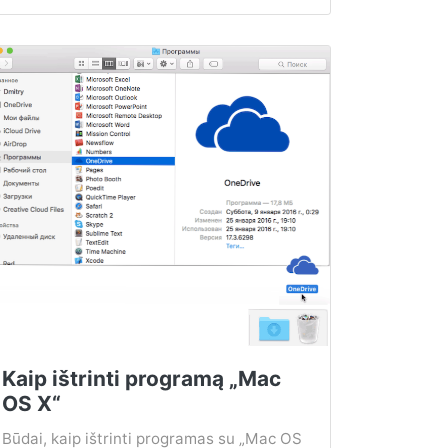
Kaip ištrinti programą „Mac
OS X“
Būdai, kaip ištrinti programas su „Mac OS