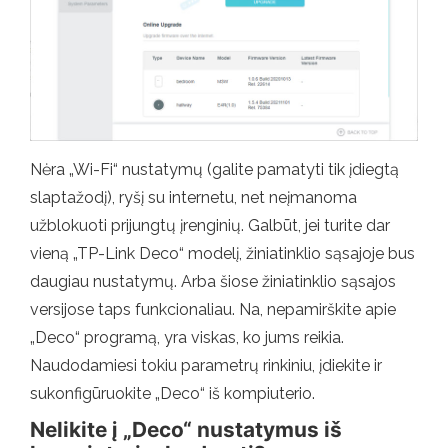
Nėra „Wi-Fi“ nustatymų (galite pamatyti tik įdiegtą
slaptažodį), ryšį su internetu, net neįmanoma
užblokuoti prijungtų įrenginių. Galbūt, jei turite dar
vieną „TP-Link Deco“ modelį, žiniatinklio sąsajoje bus
daugiau nustatymų. Arba šiose žiniatinklio sąsajos
versijose taps funkcionaliau. Na, nepamirškite apie
„Deco“ programą, yra viskas, ko jums reikia.
Naudodamiesi tokiu parametrų rinkiniu, įdiekite ir
sukonfigūruokite „Deco“ iš kompiuterio.
Nelikite į „Deco“ nustatymus iš