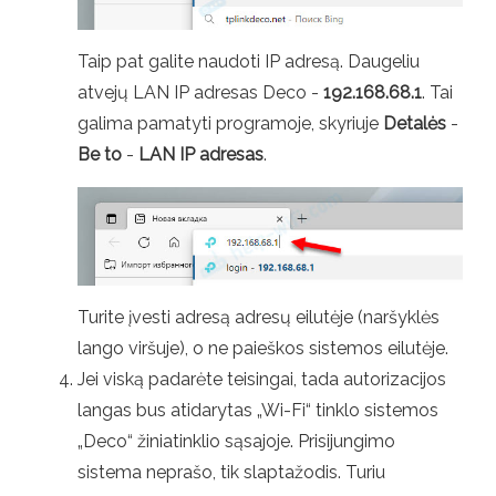
Taip pat galite naudoti IP adresą. Daugeliu
atvejų LAN IP adresas Deco -
192.168.68.1
. Tai
galima pamatyti programoje, skyriuje
Detalės
-
Be to
-
LAN IP adresas
.
Turite įvesti adresą adresų eilutėje (naršyklės
lango viršuje), o ne paieškos sistemos eilutėje.
Jei viską padarėte teisingai, tada autorizacijos
langas bus atidarytas „Wi-Fi“ tinklo sistemos
„Deco“ žiniatinklio sąsajoje. Prisijungimo
sistema neprašo, tik slaptažodis. Turiu