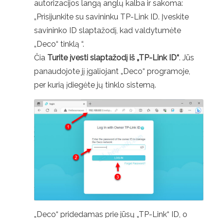
autorizacijos langą anglų kalba ir sakoma:
„Prisijunkite su savininku TP-Link ID. Įveskite
savininko ID slaptažodį, kad valdytumėte
„Deco“ tinklą “.
Čia
Turite įvesti slaptažodį iš „TP-Link ID“
. Jūs
panaudojote jį įgaliojant „Deco“ programoje,
per kurią įdiegėte jų tinklo sistemą.
„Deco“ pridedamas prie jūsų „TP-Link“ ID, o