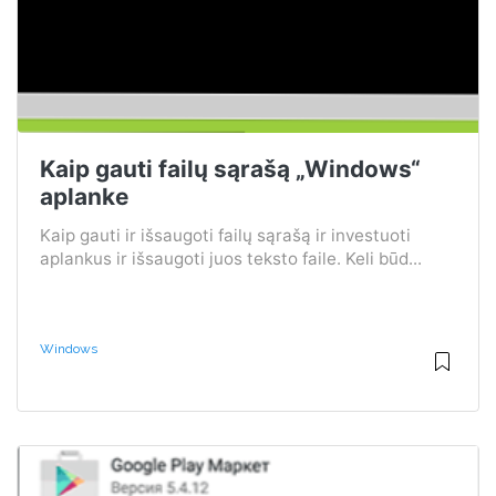
Kaip gauti failų sąrašą „Windows“
aplanke
Kaip gauti ir išsaugoti failų sąrašą ir investuoti
aplankus ir išsaugoti juos teksto faile. Keli būd...
Windows