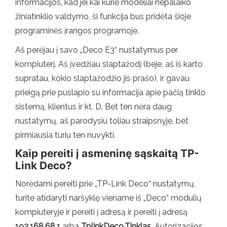
informacijos, kad jei kai kurie modeliai nepalaiko
žiniatinklio valdymo, ši funkcija bus pridėta šioje
programinės įrangos programoje.
Aš perėjau į savo „Deco E3“ nustatymus per
kompiuterį. Aš įvedžiau slaptažodį (beje, aš iš karto
supratau, kokio slaptažodžio jis prašo), ir gavau
prieigą prie puslapio su informacija apie pačią tinklo
sistemą, klientus ir kt. D. Bet ten nėra daug
nustatymų, aš parodysiu toliau straipsnyje, bet
pirmiausia turiu ten nuvykti.
Kaip pereiti į asmeninę sąskaitą TP-
Link Deco?
Norėdami pereiti prie „TP-Link Deco“ nustatymų,
turite atidaryti naršyklę viename iš „Deco“ modulių
kompiuteryje ir pereiti į adresą ir pereiti į adresą
192.168.68.1
arba
TplinkDeco.Tinklas
. Autorizacijos