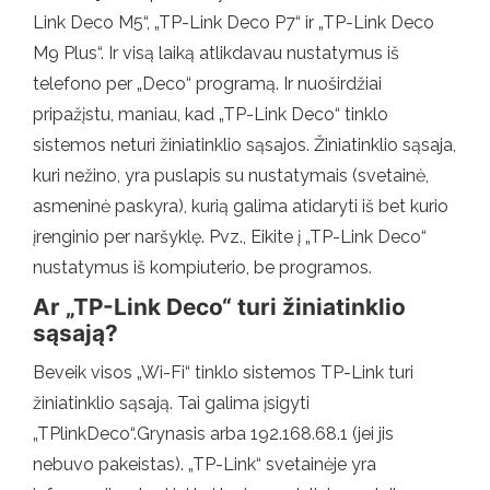
Link Deco M5“, „TP-Link Deco P7“ ir „TP-Link Deco
M9 Plus“. Ir visą laiką atlikdavau nustatymus iš
telefono per „Deco“ programą. Ir nuoširdžiai
pripažįstu, maniau, kad „TP-Link Deco“ tinklo
sistemos neturi žiniatinklio sąsajos. Žiniatinklio sąsaja,
kuri nežino, yra puslapis su nustatymais (svetainė,
asmeninė paskyra), kurią galima atidaryti iš bet kurio
įrenginio per naršyklę. Pvz., Eikite į „TP-Link Deco“
nustatymus iš kompiuterio, be programos.
Ar „TP-Link Deco“ turi žiniatinklio
sąsają?
Beveik visos „Wi-Fi“ tinklo sistemos TP-Link turi
žiniatinklio sąsają. Tai galima įsigyti
„TPlinkDeco“.Grynasis arba 192.168.68.1 (jei jis
nebuvo pakeistas). „TP-Link“ svetainėje yra