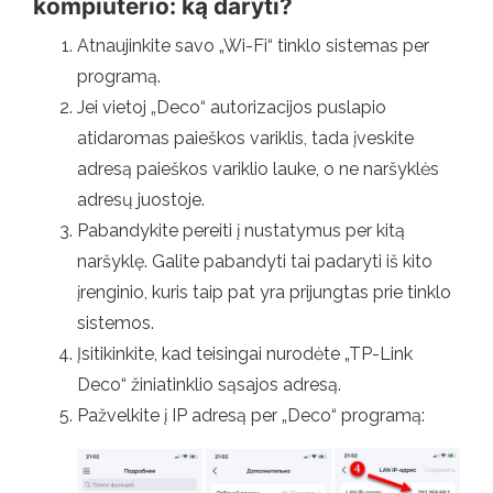
kompiuterio: ką daryti?
Atnaujinkite savo „Wi-Fi“ tinklo sistemas per
programą.
Jei vietoj „Deco“ autorizacijos puslapio
atidaromas paieškos variklis, tada įveskite
adresą paieškos variklio lauke, o ne naršyklės
adresų juostoje.
Pabandykite pereiti į nustatymus per kitą
naršyklę. Galite pabandyti tai padaryti iš kito
įrenginio, kuris taip pat yra prijungtas prie tinklo
sistemos.
Įsitikinkite, kad teisingai nurodėte „TP-Link
Deco“ žiniatinklio sąsajos adresą.
Pažvelkite į IP adresą per „Deco“ programą: