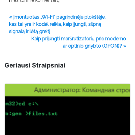
mes turime komentarų.
« Įmontuotas „Wi-Fi“ pagrindinėje plokštėje,
kas tai yra ir kodėl reikia, kaip įjungti, silpną
signalą ir lėtą greitį
Kaip prijungti maršrutizatorių prie modemo
ar optinio gnybto (GPON)? »
Geriausi Straipsniai