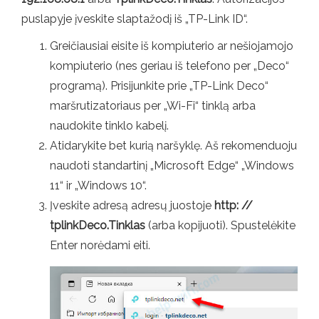
puslapyje įveskite slaptažodį iš „TP-Link ID“.
Greičiausiai eisite iš kompiuterio ar nešiojamojo
kompiuterio (nes geriau iš telefono per „Deco“
programą). Prisijunkite prie „TP-Link Deco“
maršrutizatoriaus per „Wi-Fi“ tinklą arba
naudokite tinklo kabelį.
Atidarykite bet kurią naršyklę. Aš rekomenduoju
naudoti standartinį „Microsoft Edge“ „Windows
11“ ir „Windows 10“.
Įveskite adresą adresų juostoje
http: //
tplinkDeco.Tinklas
(arba kopijuoti). Spustelėkite
Enter norėdami eiti.