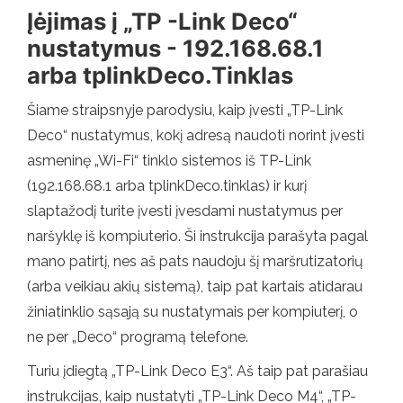
Įėjimas į „TP -Link Deco“
nustatymus - 192.168.68.1
arba tplinkDeco.Tinklas
Šiame straipsnyje parodysiu, kaip įvesti „TP-Link
Deco“ nustatymus, kokį adresą naudoti norint įvesti
asmeninę „Wi-Fi“ tinklo sistemos iš TP-Link
(192.168.68.1 arba tplinkDeco.tinklas) ir kurį
slaptažodį turite įvesti įvesdami nustatymus per
naršyklę iš kompiuterio. Ši instrukcija parašyta pagal
mano patirtį, nes aš pats naudoju šį maršrutizatorių
(arba veikiau akių sistemą), taip pat kartais atidarau
žiniatinklio sąsają su nustatymais per kompiuterį, o
ne per „Deco“ programą telefone.
Turiu įdiegtą „TP-Link Deco E3“. Aš taip pat parašiau
instrukcijas, kaip nustatyti „TP-Link Deco M4“, „TP-