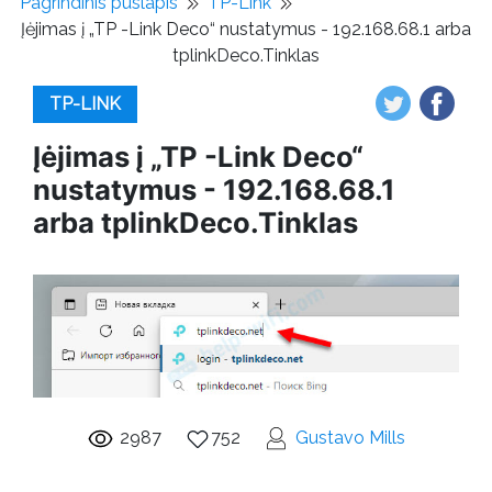
Pagrindinis puslapis
TP-Link
Įėjimas į „TP -Link Deco“ nustatymus - 192.168.68.1 arba
tplinkDeco.Tinklas
TP-LINK
Įėjimas į „TP -Link Deco“
nustatymus - 192.168.68.1
arba tplinkDeco.Tinklas
2987
752
Gustavo Mills