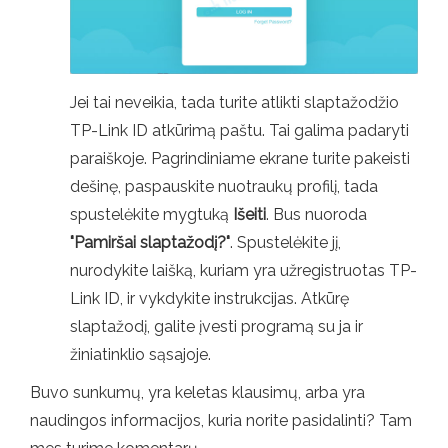
Jei tai neveikia, tada turite atlikti slaptažodžio
TP-Link ID atkūrimą paštu. Tai galima padaryti
paraiškoje. Pagrindiniame ekrane turite pakeisti
dešinę, paspauskite nuotraukų profilį, tada
spustelėkite mygtuką
Išeiti
. Bus nuoroda
"Pamiršai slaptažodį?"
. Spustelėkite jį,
nurodykite laišką, kuriam yra užregistruotas TP-
Link ID, ir vykdykite instrukcijas. Atkūrę
slaptažodį, galite įvesti programą su ja ir
žiniatinklio sąsajoje.
Buvo sunkumų, yra keletas klausimų, arba yra
naudingos informacijos, kuria norite pasidalinti? Tam