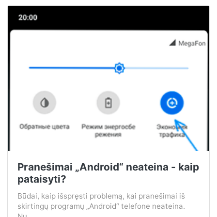
Pranešimai „Android“ neateina - kaip
pataisyti?
Būdai, kaip išspręsti problemą, kai pranešimai iš
skirtingų programų „Android“ telefone neateina.
Nu...