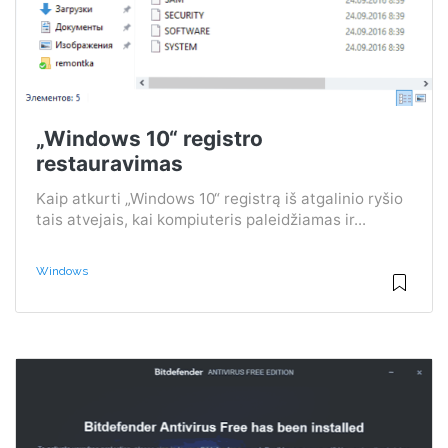
„Windows 10“ registro
restauravimas
Kaip atkurti „Windows 10“ registrą iš atgalinio ryšio
tais atvejais, kai kompiuteris paleidžiamas ir...
Windows