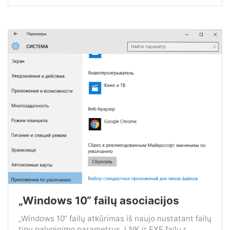
„Windows 10“ failų asociacijos
„Windows 10“ failų atkūrimas iš naujo nustatant failų
tipų palyginimo parametrus, LNK ir EXE failų r...