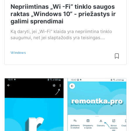
Nepriimtinas „Wi -Fi“ tinklo saugos
raktas „Windows 10“ - priežastys ir
galimi sprendimai
Ką daryti, jei „Wi-Fi“ klaida yra nepriimtina tinklo
saugumui, net jei slaptažodis yra teisingas....
Windows