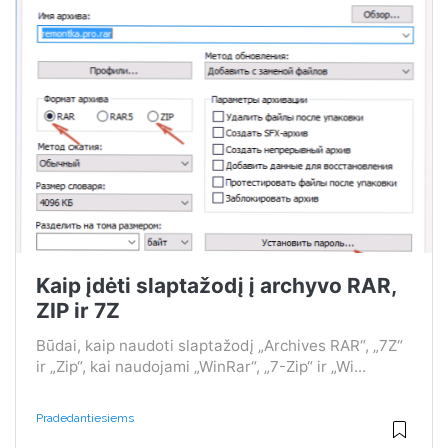
Kaip įdėti slaptažodį į archyvo RAR,
ZIP ir 7Z
Būdai, kaip naudoti slaptažodį „Archives RAR“, „7Z“
ir „Zip“, kai naudojami „WinRar“, „7-Zip“ ir „Wi...
Pradedantiesiems