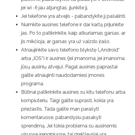
jei wi -fi jau atjungtas, įjunkite jį.
Jei telefone yra atvejis - pabandykite jį pašalinti.
Nuimkite ausines telefone ir dar kartą prijunkite
jas. Po to patikrinkite, kaip atkuriamas garsas, ar
jis mikčioja, ar garsas yra už vaizdo įrašo.
Atnaujinkite savo telefono blykstę („Android“
arba „iOS“) ir ausines (jei įmanoma, jei įmanoma,
jūsų ausinių atveju). Pagal ausines paprastai
galite atnaujinti naudodamiesi įmonės
programa.
Būtinai patikrinkite ausines su kitu telefonu arba
kompiuteriu. Taigi galite suprasti, kokia yra
priežastis. Tada galite man parašyti
komentaruose, pabandysiu pasakyti
sprendimą. Jei tokia problema su ausinėmis
visuose įrenginiuose, tai greičiausiai yra