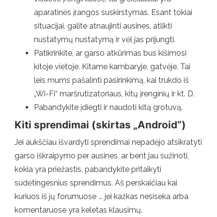
aparatinės įrangos suskirstymas. Esant tokiai
situacijai, galite atnaujinti ausines, atlikti
nustatymų nustatymą ir vėl jas prijungti.
Patikrinkite, ar garso atkūrimas bus kišimosi
kitoje vietoje. Kitame kambaryje, gatvėje. Tai
leis mums pašalinti pasirinkimą, kai trukdo iš
„Wi-Fi“ maršrutizatoriaus, kitų įrenginių ir kt. D.
Pabandykite įdiegti ir naudoti kitą grotuvą.
Kiti sprendimai (skirtas „Android“)
Jei aukščiau išvardyti sprendimai nepadėjo atsikratyti
garso iškraipymo per ausines, ar bent jau sužinoti,
kokia yra priežastis, pabandykite pritaikyti
sudėtingesnius sprendimus. Aš perskaičiau kai
kuriuos iš jų forumuose ... jei kažkas nesiseka arba
komentaruose yra keletas klausimų.