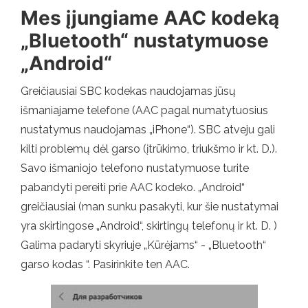
Mes įjungiame AAC kodeką
„Bluetooth“ nustatymuose
„Android“
Greičiausiai SBC kodekas naudojamas jūsų
išmaniajame telefone (AAC pagal numatytuosius
nustatymus naudojamas „iPhone“). SBC atveju gali
kilti problemų dėl garso (įtrūkimo, triukšmo ir kt. D.).
Savo išmaniojo telefono nustatymuose turite
pabandyti pereiti prie AAC kodeko. „Android“
greičiausiai (man sunku pasakyti, kur šie nustatymai
yra skirtingose ​​„Android“, skirtingų telefonų ir kt. D. )
Galima padaryti skyriuje „Kūrėjams“ - „Bluetooth“
garso kodas “. Pasirinkite ten AAC.