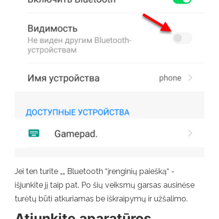
Jei ten turite „„ Bluetooth “įrenginių paiešką“ -
išjunkite jį taip pat. Po šių veiksmų garsas ausinėse
turėtų būti atkuriamas be iškraipymų ir užšalimo.
Atjunkite aparatūros