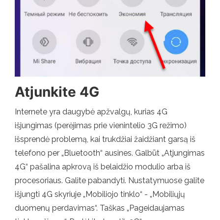
Atjunkite 4G
Internete yra daugybė apžvalgų, kurias 4G
išjungimas (perėjimas prie vienintelio 3G režimo)
išsprendė problemą, kai trukdžiai žaidžiant garsą iš
telefono per „Bluetooth“ ausines. Galbūt „Atjungimas
4G“ pašalina apkrovą iš belaidžio modulio arba iš
procesoriaus. Galite pabandyti. Nustatymuose galite
išjungti 4G skyriuje „Mobiliojo tinklo“ - „Mobiliųjų
duomenų perdavimas“. Taškas „Pageidaujamas