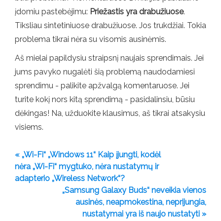
įdomiu pastebėjimu:
Priežastis yra drabužiuose
.
Tiksliau sintetiniuose drabužiuose. Jos trukdžiai. Tokia
problema tikrai nėra su visomis ausinėmis.
Aš mielai papildysiu straipsnį naujais sprendimais. Jei
jums pavyko nugalėti šią problemą naudodamiesi
sprendimu - palikite apžvalgą komentaruose. Jei
turite kokį nors kitą sprendimą - pasidalinsiu, būsiu
dėkingas! Na, užduokite klausimus, aš tikrai atsakysiu
visiems.
« „Wi-Fi“ „Windows 11“ Kaip įjungti, kodėl
nėra „Wi-Fi“ mygtuko, nėra nustatymų ir
adapterio „Wireless Network“?
„Samsung Galaxy Buds“ neveikia vienos
ausinės, neapmokestina, neprijungia,
nustatymai yra iš naujo nustatyti »