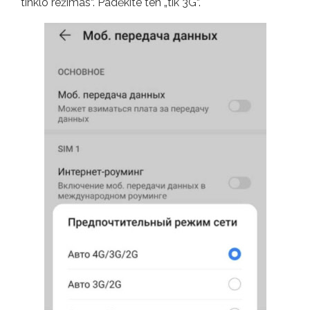
tinklo režimas“. Padėkite ten „tik 3G“.