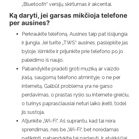
„Bluetooth“ versijų skirtumas ir akcentai.
Ką daryti, jei garsas mikčioja telefone
per ausines?
Perkraukite telefoną. Ausinės taip pat išsijungia
ir įjungia. Jei turite „TWS“ ausines, paslėpkite jas
byloje, išimkite ir prijunkite prie telefono po jo
paleidimo iš naujo.
Pabandykite pradėti groti muziką ar vaizdo
įrašą, saugomą telefono atmintyje, o ne per
internetą. Galbūt problema yra ne garso
perdavimas, o prastas ryšio su internete greičiu,
o turinys paprasčiausiai neturi laiko įkelti, todėl
jis sustoja.
Atjunkite „Wi-Fi“. Aš suprantu, kad tai nėra
sprendimas, nes be „Wi-Fi“, bet norėdamas
patikrinti, pabandykite tai padaryti. Ir atvirkščiai,