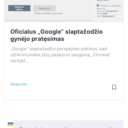
Oficialus „Google“ slaptažodžio
gynėjo pratęsimas
„Google“ slaptažodžio perspėjimo plėtinys, kad
užtikrintumėte jūsų paskyros saugumą „Chrome“
naršykl...
Saugumas