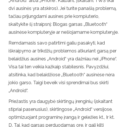
„Android“ arba „iPhone“. Kalbant. Įskaitant TWS (kai
dvi ausinės yra atskiros). Jei turite panašią problemą,
tačiau prijungdami ausines prie kompiuterio,
skaitykite šį straipsnį: Blogas garsas „Bluetooth“
ausinėse kompiuteryje ar nešiojamame kompiuteryje.
Remdamasis savo patirtimi galiu pasakyti, kad
iškraipymo ar trikdžių problemos atkuriant garsą per
belaidžius ausines „Android“ yra dažniau nei „iPhone“.
Visa tai ten veikia kažkaip stabilesnis. Pavyzdžiui,
atsitinka, kad belaidžiose „Bluetooth“ ausinėse nėra
jokio garso. Taigi beveik visi sprendimai bus skirti
„Android“.
Priežastis yra daugybė skirtingų įrenginių (įskaitant
stipriai pasenusius), skirtingose ​​„Android“ versijose,
optimizuojant programinę įrangą ir geležies kt., Ir kt.
D. Tai, kad garsas perduodamas ore, ir gali kilti