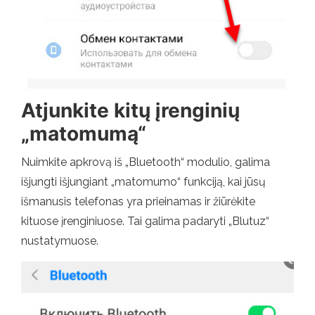
Atjunkite kitų įrenginių
„matomumą“
Nuimkite apkrovą iš „Bluetooth“ modulio, galima
išjungti išjungiant „matomumo“ funkciją, kai jūsų
išmanusis telefonas yra prieinamas ir žiūrėkite
kituose įrenginiuose. Tai galima padaryti „Blutuz“
nustatymuose.