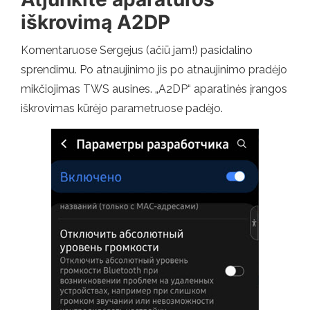
iškrovimą A2DP
Komentaruose Sergejus (ačiū jam!) pasidalino
sprendimu. Po atnaujinimo jis po atnaujinimo pradėjo
mikčiojimas TWS ausines. „A2DP“ aparatinės įrangos
iškrovimas kūrėjo parametruose padėjo.