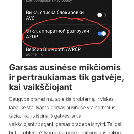
Garsas ausinėse mikčiomis
ir pertraukiamas tik gatvėje,
kai vaikščiojant
Daugybė pranešimų apie šią problemą. Ir viskas
labai keista. Namo garsas ausinėse yra normalus,
tačiau kai jis išeina iš gatvės, arba
vaikščiojant/bėgant, garsas pradeda išnykti. Tai gali
būti problema? Komentaruose Dmitrijus pasidalino