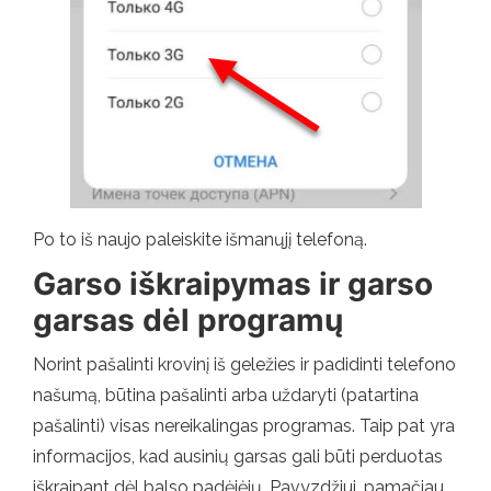
Po to iš naujo paleiskite išmanųjį telefoną.
Garso iškraipymas ir garso
garsas dėl programų
Norint pašalinti krovinį iš geležies ir padidinti telefono
našumą, būtina pašalinti arba uždaryti (patartina
pašalinti) visas nereikalingas programas. Taip pat yra
informacijos, kad ausinių garsas gali būti perduotas
iškraipant dėl ​​balso padėjėjų. Pavyzdžiui, pamačiau