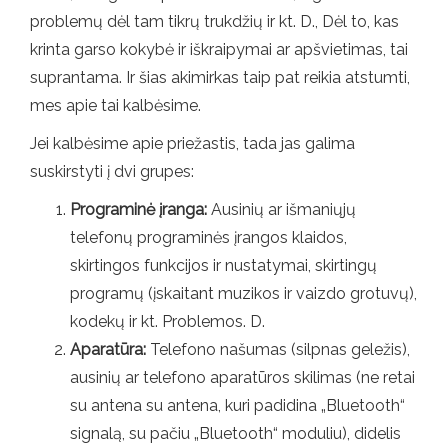
problemų dėl tam tikrų trukdžių ir kt. D., Dėl to, kas
krinta garso kokybė ir iškraipymai ar apšvietimas, tai
suprantama. Ir šias akimirkas taip pat reikia atstumti,
mes apie tai kalbėsime.
Jei kalbėsime apie priežastis, tada jas galima
suskirstyti į dvi grupes:
Programinė įranga:
Ausinių ar išmaniųjų
telefonų programinės įrangos klaidos,
skirtingos funkcijos ir nustatymai, skirtingų
programų (įskaitant muzikos ir vaizdo grotuvų),
kodekų ir kt. Problemos. D.
Aparatūra:
Telefono našumas (silpnas geležis),
ausinių ar telefono aparatūros skilimas (ne retai
su antena su antena, kuri padidina „Bluetooth“
signalą, su pačiu „Bluetooth“ moduliu), didelis