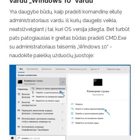
vardu „Windows 10“ vardu
Yra daugybė būdų, kaip pradėti komandinę eilutę
administratoriaus vardu, iš kurių daugelis veikia,
neatsižvelgiant į tai, kuri OS versija įdiegta. Bet turbūt
pats patogiausias ir greitas būdas pradėti CMD.Exe
su administratoriaus teisėmis „Windows 10“ -
naudokite paiešką užduočių juostoje: