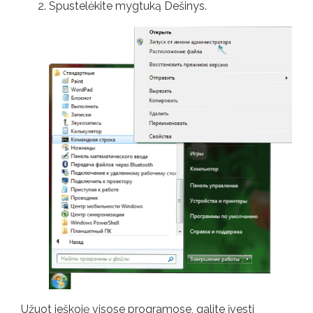
Spustelėkite mygtuką Dešinys.
Užuot ieškoję visose programose, galite įvesti