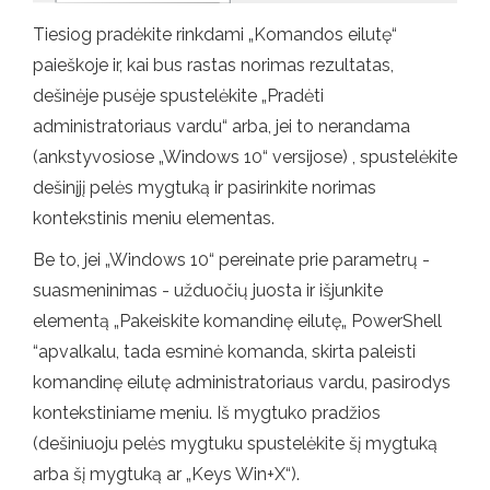
Tiesiog pradėkite rinkdami „Komandos eilutę“
paieškoje ir, kai bus rastas norimas rezultatas,
dešinėje pusėje spustelėkite „Pradėti
administratoriaus vardu“ arba, jei to nerandama
(ankstyvosiose „Windows 10“ versijose) , spustelėkite
dešinįjį pelės mygtuką ir pasirinkite norimas
kontekstinis meniu elementas.
Be to, jei „Windows 10“ pereinate prie parametrų -
suasmeninimas - užduočių juosta ir išjunkite
elementą „Pakeiskite komandinę eilutę„ PowerShell
“apvalkalu, tada esminė komanda, skirta paleisti
komandinę eilutę administratoriaus vardu, pasirodys
kontekstiniame meniu. Iš mygtuko pradžios
(dešiniuoju pelės mygtuku spustelėkite šį mygtuką
arba šį mygtuką ar „Keys Win+X“).