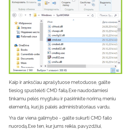
Kaip ir anksčiau aprašytuose metoduose, galite
tiesiog spustelėti CMD failą.Exe naudodamiesi
tinkamu pelės mygtuku ir pasirinkite norimą meniu
elementą, kurį jis paleis administratoriaus vardu.
Yra dar viena galimybė - galite sukurti CMD failo
nuorodą.Exe ten, kur jums reikia, pavyzdžiui,