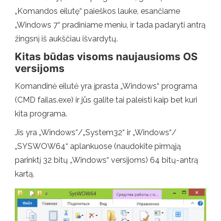
„Komandos eilutę“ paieškos lauke, esančiame
„Windows 7“ pradiniame meniu, ir tada padaryti antrą
žingsnį iš aukščiau išvardytų.
Kitas būdas visoms naujausioms OS
versijoms
Komandinė eilutė yra įprasta „Windows“ programa
(CMD failas.exe) ir jūs galite tai paleisti kaip bet kuri
kita programa.
Jis yra „Windows“/„System32“ ir „Windows“/
„SYSWOW64“ aplankuose (naudokite pirmąją
parinktį 32 bitų „Windows“ versijoms) 64 bitų-antrą
kartą.