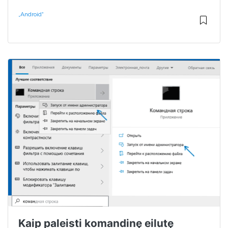
„Android“
Kaip paleisti komandinę eilutę