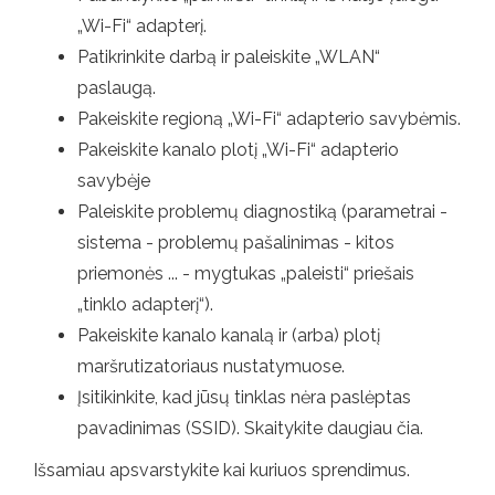
„Wi-Fi“ adapterį.
Patikrinkite darbą ir paleiskite „WLAN“
paslaugą.
Pakeiskite regioną „Wi-Fi“ adapterio savybėmis.
Pakeiskite kanalo plotį „Wi-Fi“ adapterio
savybėje
Paleiskite problemų diagnostiką (parametrai -
sistema - problemų pašalinimas - kitos
priemonės ... - mygtukas „paleisti“ priešais
„tinklo adapterį“).
Pakeiskite kanalo kanalą ir (arba) plotį
maršrutizatoriaus nustatymuose.
Įsitikinkite, kad jūsų tinklas nėra paslėptas
pavadinimas (SSID). Skaitykite daugiau čia.
Išsamiau apsvarstykite kai kuriuos sprendimus.