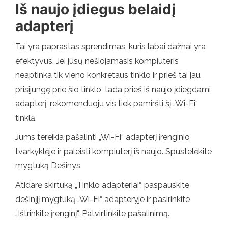
Iš naujo įdiegus belaidį
adapterį
Tai yra paprastas sprendimas, kuris labai dažnai yra
efektyvus. Jei jūsų nešiojamasis kompiuteris
neaptinka tik vieno konkretaus tinklo ir prieš tai jau
prisijungę prie šio tinklo, tada prieš iš naujo įdiegdami
adapterį, rekomenduoju vis tiek pamiršti šį „Wi-Fi“
tinklą.
Jums tereikia pašalinti „Wi-Fi“ adapterį įrenginio
tvarkyklėje ir paleisti kompiuterį iš naujo. Spustelėkite
mygtuką Dešinys.
Atidarę skirtuką „Tinklo adapteriai“, paspauskite
dešinįjį mygtuką „Wi-Fi“ adapteryje ir pasirinkite
„Ištrinkite įrenginį“. Patvirtinkite pašalinimą.