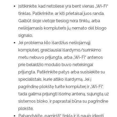
Įsitikinkite, kad netoliese yra bent vienas „Wi-Fi“
tinklas. Patikrinkite, ar kiti prietaisai juos randa.
Galbūt šioje vietoje tiesiog nėra tinklų, arba
nešiojamasis kompiuteris jų nemato dėl blogo
signalo.
Jei problema kilo išardžius nešiojamąjį
kompiuterį, greičiausiai išardymo/surinkimo
metu nebuvo prijungta, arba „Wi-Fi“ antenos
prie belaidžio modulio buvo neteisingai
prijungta. Patikrinkite patys arba susisiekite su
specialistais, kurie atliko išardymą. Jei į
pagrindinę plokštę turite kompiuterį ir „Wi-Fi“,
tada galima prijungti išorinę anteną, sujungtą už
sistemos bloko, ir paprastai būna su pagrindine
plokšte.
Pabandykite „pamiršti“ tinklą ir iš naujo įdiegti