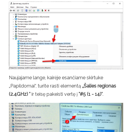
Naujajame lange, kairėje esančiame skirtuke
„Papildomai“, turite rasti elementą
„Šalies regionas
(2.4GHz) "
ir teisę pakeisti vertę į
"#5 (1 - 14)"
.