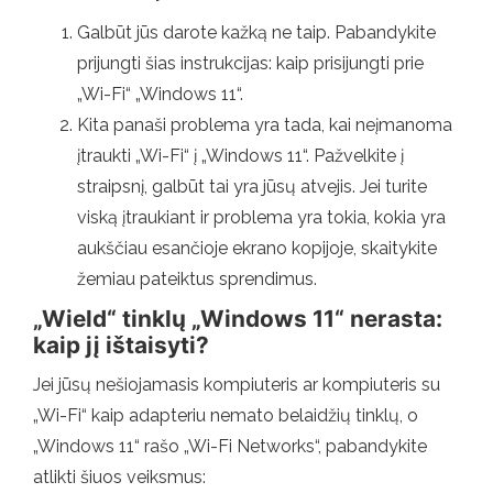
Galbūt jūs darote kažką ne taip. Pabandykite
prijungti šias instrukcijas: kaip prisijungti prie
„Wi-Fi“ „Windows 11“.
Kita panaši problema yra tada, kai neįmanoma
įtraukti „Wi-Fi“ į „Windows 11“. Pažvelkite į
straipsnį, galbūt tai yra jūsų atvejis. Jei turite
viską įtraukiant ir problema yra tokia, kokia yra
aukščiau esančioje ekrano kopijoje, skaitykite
žemiau pateiktus sprendimus.
„Wield“ tinklų „Windows 11“ nerasta:
kaip jį ištaisyti?
Jei jūsų nešiojamasis kompiuteris ar kompiuteris su
„Wi-Fi“ kaip adapteriu nemato belaidžių tinklų, o
„Windows 11“ rašo „Wi-Fi Networks“, pabandykite
atlikti šiuos veiksmus: