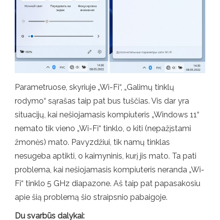
Parametruose, skyriuje „Wi-Fi“, „Galimų tinklų
rodymo“ sąrašas taip pat bus tuščias. Vis dar yra
situacijų, kai nešiojamasis kompiuteris „Windows 11“
nemato tik vieno „Wi-Fi“ tinklo, o kiti (nepažįstami
žmonės) mato. Pavyzdžiui, tik namų tinklas
nesugeba aptikti, o kaimyninis, kurį jis mato. Ta pati
problema, kai nešiojamasis kompiuteris neranda „Wi-
Fi“ tinklo 5 GHz diapazone. Aš taip pat papasakosiu
apie šią problemą šio straipsnio pabaigoje.
Du svarbūs dalykai: