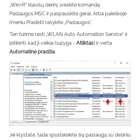
„Win+R“ klavišų derinį, įveskite komandą
Paslaugos.MSC ir paspauskite gerai. Arba paieškoje
(meniu Pradėti) rašykite „Paslaugos“.
Ten turime rasti „WLAN Auto Automation Service“ ir
įsitikinti, kad ji veikia (sąlyga -
Atliktas
) ir verta
Automatinė pradžia
.
Jei klystate, tada spustelėkite šią paslaugą su dešiniu