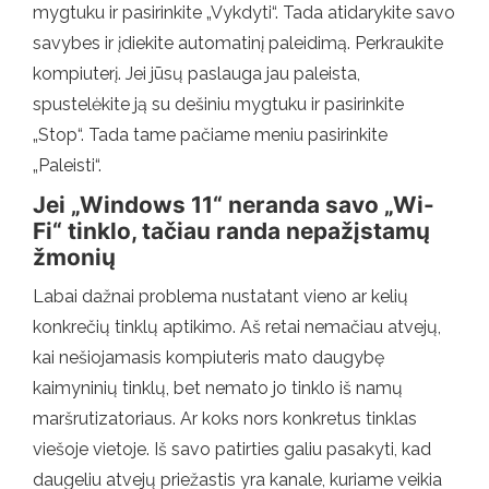
mygtuku ir pasirinkite „Vykdyti“. Tada atidarykite savo
savybes ir įdiekite automatinį paleidimą. Perkraukite
kompiuterį. Jei jūsų paslauga jau paleista,
spustelėkite ją su dešiniu mygtuku ir pasirinkite
„Stop“. Tada tame pačiame meniu pasirinkite
„Paleisti“.
Jei „Windows 11“ neranda savo „Wi-
Fi“ tinklo, tačiau randa nepažįstamų
žmonių
Labai dažnai problema nustatant vieno ar kelių
konkrečių tinklų aptikimo. Aš retai nemačiau atvejų,
kai nešiojamasis kompiuteris mato daugybę
kaimyninių tinklų, bet nemato jo tinklo iš namų
maršrutizatoriaus. Ar koks nors konkretus tinklas
viešoje vietoje. Iš savo patirties galiu pasakyti, kad
daugeliu atvejų priežastis yra kanale, kuriame veikia