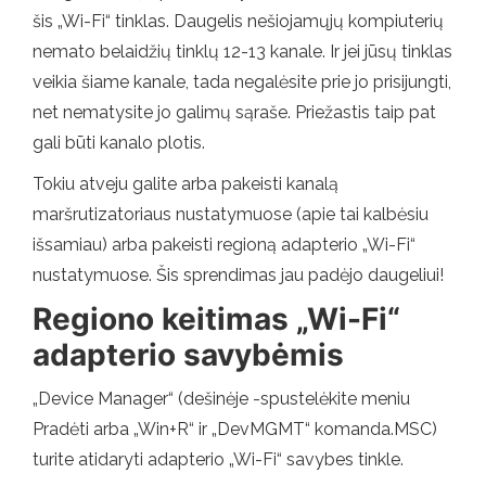
šis „Wi-Fi“ tinklas. Daugelis nešiojamųjų kompiuterių
nemato belaidžių tinklų 12-13 kanale. Ir jei jūsų tinklas
veikia šiame kanale, tada negalėsite prie jo prisijungti,
net nematysite jo galimų sąraše. Priežastis taip pat
gali būti kanalo plotis.
Tokiu atveju galite arba pakeisti kanalą
maršrutizatoriaus nustatymuose (apie tai kalbėsiu
išsamiau) arba pakeisti regioną adapterio „Wi-Fi“
nustatymuose. Šis sprendimas jau padėjo daugeliui!
Regiono keitimas „Wi-Fi“
adapterio savybėmis
„Device Manager“ (dešinėje -spustelėkite meniu
Pradėti arba „Win+R“ ir „DevMGMT“ komanda.MSC)
turite atidaryti adapterio „Wi-Fi“ savybes tinkle.