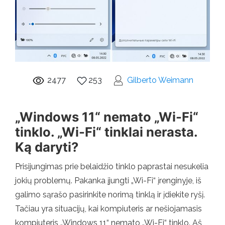
2477
253
Gilberto Weimann
„Windows 11“ nemato „Wi-Fi“
tinklo. „Wi-Fi“ tinklai nerasta.
Ką daryti?
Prisijungimas prie belaidžio tinklo paprastai nesukelia
jokių problemų. Pakanka įjungti „Wi-Fi“ įrenginyje, iš
galimo sąrašo pasirinkite norimą tinklą ir įdiekite ryšį.
Tačiau yra situacijų, kai kompiuteris ar nešiojamasis
kompiuteris „Windows 11“ nemato „Wi-Fi“ tinklo. Aš