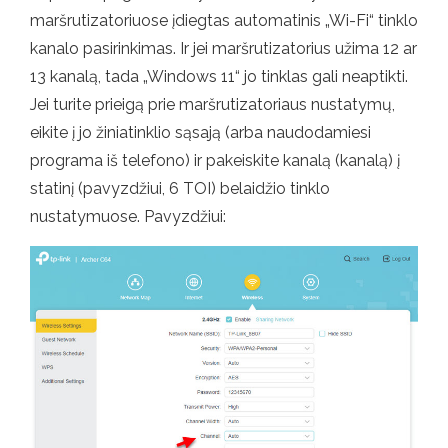
maršrutizatoriuose įdiegtas automatinis „Wi-Fi“ tinklo
kanalo pasirinkimas. Ir jei maršrutizatorius užima 12 ar
13 kanalą, tada „Windows 11“ jo tinklas gali neaptikti.
Jei turite prieigą prie maršrutizatoriaus nustatymų,
eikite į jo žiniatinklio sąsają (arba naudodamiesi
programa iš telefono) ir pakeiskite kanalą (kanalą) į
statinį (pavyzdžiui, 6 TOI) belaidžio tinklo
nustatymuose. Pavyzdžiui: