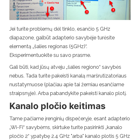
Jei turite problemų dėl tinklo, esančio 5 GHz
diapazone, galbūt adapterio savybėje turėsite
elementą „šalies regionas (5GHz)“.
Eksperimentuokite su savo prasme.
Gali būti, kad jūsų atveju „šalies regiono“ savybės
nebus. Tada turite pakeisti kanalą maršrutizatoriaus
nustatymuose (plačiau apie tai žemiau esančiame
straipsnyje). Arba pabandykite pakeisti kanalo plotį.
Kanalo pločio keitimas
Tame pačiame įrenginių dispečeryje, esant adapterio
„Wi-Fi“ savybėms, skirtuke turite pasirinkti „kanalo
pločio 2“ ypatybę 2.4 GHz "arba" kanalo plotis 5 GHz