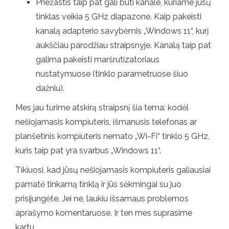
Priežastis taip pat gali būti kanale, kuriame jūsų
tinklas veikia 5 GHz diapazone. Kaip pakeisti
kanalą adapterio savybėmis „Windows 11“, kurį
aukščiau parodžiau straipsnyje. Kanalą taip pat
galima pakeisti maršrutizatoriaus
nustatymuose (tinklo parametruose šiuo
dažniu).
Mes jau turime atskirą straipsnį šia tema: kodėl
nešiojamasis kompiuteris, išmanusis telefonas ar
planšetinis kompiuteris nemato „Wi-Fi“ tinklo 5 GHz,
kuris taip pat yra svarbus „Windows 11“.
Tikiuosi, kad jūsų nešiojamasis kompiuteris galiausiai
pamatė tinkamą tinklą ir jūs sėkmingai su juo
prisijungėte. Jei ne, laukiu išsamaus problemos
aprašymo komentaruose. Ir ten mes suprasime
kartu.