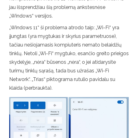
jau išsprendžiau šią problemą ankstesnėse
„Windows“ versijos.
„Windows 11“ ši problema atrodo taip: „Wi-Fi“ yra
įjungtas (yra mygtukas ir skyrius parametruose),
tačiau nešiojamasis kompiuteris nemato belaidžių
tinklų. Netoli „Wi-Fi“ mygtuko, esančio greito prieigos
skydelyje, „nėra“ būsenos „nėra“, o jei atidarysite
turimų tinklų sąrašą, tada bus užrašas „Wi-Fi
Network“. „Trias“ piktograma rutulio pavidalu su
klaida (perbraukta).