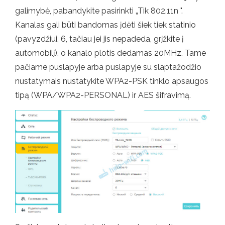
galimybė, pabandykite pasirinkti „Tik 802.11n ".
Kanalas gali būti bandomas įdėti šiek tiek statinio
(pavyzdžiui, 6, tačiau jei jis nepadeda, grįžkite į
automobilį), o kanalo plotis dedamas 20MHz. Tame
pačiame puslapyje arba puslapyje su slaptažodžio
nustatymais nustatykite WPA2-PSK tinklo apsaugos
tipą (WPA/WPA2-PERSONAL) ir AES šifravimą.