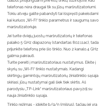
Galbūt prisijungdami prie kitų tinklų sužinojote, kad
telefonas nėra draugai tik su jūsų maršrutizatoriumi.
Tokiu atveju galite pabandyti tai išspręsti pakeisdami
kai kuriuos „Wi-Fi“ tinklo parametrus ir saugumą savo
maršrutizatoriuje.
Jei turite dviejų juostų maršrutizatorių ir telefonas
palaiko 5 GHz diapazoną (standartas 802.11ac), tada
prijunkite telefoną prie šio tinklo. Nuo 2 kanalo.4 GHz
galima pakrauti.
Turite pereiti į maršrutizatoriaus nustatymus. Eikite į
skyrių su „Wi-Fi“ tinklo nustatymais. Kadangi
skirtingų gamintojų maršrutizatorių žiniatinklio sąsaja
skiriasi, jūsų nustatymai gali šiek tiek skirtis. Aš
parodysiu „TP-Link“ maršrutizatoriaus pavyzdį su
nauja žiniatinklio sąsaja.
Tinklo režimas - įdėkite b/g/n (mišrus), tačiau jei yra