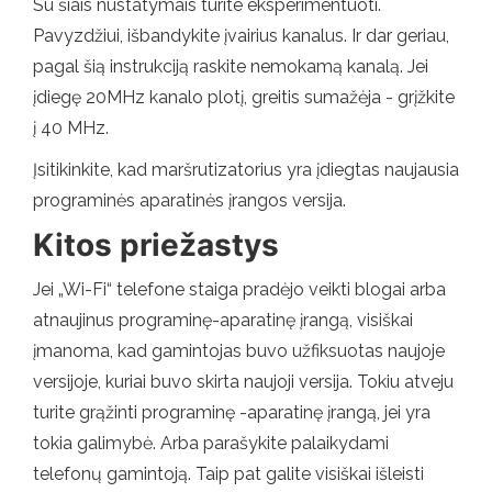
Su šiais nustatymais turite eksperimentuoti.
Pavyzdžiui, išbandykite įvairius kanalus. Ir dar geriau,
pagal šią instrukciją raskite nemokamą kanalą. Jei
įdiegę 20MHz kanalo plotį, greitis sumažėja - grįžkite
į 40 MHz.
Įsitikinkite, kad maršrutizatorius yra įdiegtas naujausia
programinės aparatinės įrangos versija.
Kitos priežastys
Jei „Wi-Fi“ telefone staiga pradėjo veikti blogai arba
atnaujinus programinę-aparatinę įrangą, visiškai
įmanoma, kad gamintojas buvo užfiksuotas naujoje
versijoje, kuriai buvo skirta naujoji versija. Tokiu atveju
turite grąžinti programinę -aparatinę įrangą, jei yra
tokia galimybė. Arba parašykite palaikydami
telefonų gamintoją. Taip pat galite visiškai išleisti