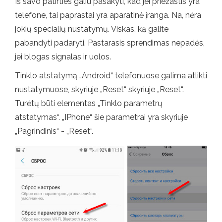
Iš savo patirties galiu pasakyti, kad jei priežastis yra
telefone, tai paprastai yra aparatinė įranga. Na, nėra
jokių specialių nustatymų. Viskas, ką galite
pabandyti padaryti. Pastarasis sprendimas nepadės,
jei blogas signalas ir uolos.
Tinklo atstatymą „Android“ telefonuose galima atlikti
nustatymuose, skyriuje „Reset“ skyriuje „Reset“.
Turėtų būti elementas „Tinklo parametrų
atstatymas“. „IPhone“ šie parametrai yra skyriuje
„Pagrindinis“ - „Reset“.