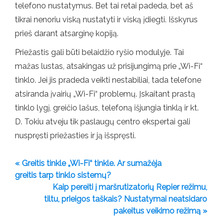
telefono nustatymus. Bet tai retai padeda, bet aš
tikrai nenoriu viską nustatyti ir viską įdiegti. Išskyrus
prieš darant atsarginę kopiją.
Priežastis gali būti belaidžio ryšio modulyje. Tai
mažas lustas, atsakingas už prisijungimą prie „Wi-Fi“
tinklo. Jei jis pradeda veikti nestabiliai, tada telefone
atsiranda įvairių „Wi-Fi“ problemų. Įskaitant prastą
tinklo lygį, greičio lašus, telefoną išjungia tinklą ir kt.
D. Tokiu atveju tik paslaugų centro ekspertai gali
nuspręsti priežasties ir ją išspręsti.
« Greitis tinkle „Wi-Fi“ tinkle. Ar sumažėja
greitis tarp tinklo sistemų?
Kaip pereiti į maršrutizatorių Repier režimu,
tiltu, prieigos taškais? Nustatymai neatsidaro
pakeitus veikimo režimą »