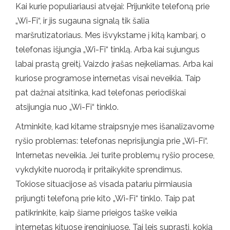
Kai kurie populiariausi atvejai: Prijunkite telefoną prie
„Wi-Fi“, ir jis sugauna signalą tik šalia
maršrutizatoriaus. Mes išvykstame į kitą kambarį, o
telefonas išjungia „Wi-Fi“ tinklą. Arba kai sujungus
labai prastą greitį. Vaizdo įrašas neįkeliamas. Arba kai
kuriose programose internetas visai neveikia. Taip
pat dažnai atsitinka, kad telefonas periodiškai
atsijungia nuo „Wi-Fi“ tinklo.
Atminkite, kad kitame straipsnyje mes išanalizavome
ryšio problemas: telefonas neprisijungia prie „Wi-Fi“.
Internetas neveikia. Jei turite problemų ryšio procese,
vykdykite nuorodą ir pritaikykite sprendimus.
Tokiose situacijose aš visada patariu pirmiausia
prijungti telefoną prie kito „Wi-Fi“ tinklo. Taip pat
patikrinkite, kaip šiame prieigos taške veikia
internetas kituose įrenginiuose. Tai leis suprasti, kokia