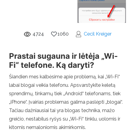
4724
1060
Cecil Kreiger
Prastai sugauna ir lėtėja „Wi-
Fi“ telefone. Ką daryti?
Šiandien mes kalbėsime apie problemą, kai „Wi-Fi“
labai blogai veikia telefonu. Apsvarstykite keletą
sprendimų, tinkamų tiek „Android“ telefonams, tiek
„iPhone“. Įvairias problemas galima paslėpti „blogai“.
Tačiau dažniausiai tai yra blogas technika, mažo
greičio, nestabilus ryšys su „Wi-Fi“ tinklu, uolomis ir
kitomis nemaloniomis akimirkomis.