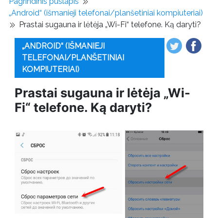
Pagrindinis puslapis
„Android“ (išmanieji telefonai/planšetiniai kompiuteriai)
Prastai sugauna ir lėtėja „Wi-Fi“ telefone. Ką daryti?
„ANDROID“ (IŠMANIEJI
TELEFONAI/PLANŠETINIAI
KOMPIUTERIAI)
Prastai sugauna ir lėtėja „Wi-
Fi“ telefone. Ką daryti?