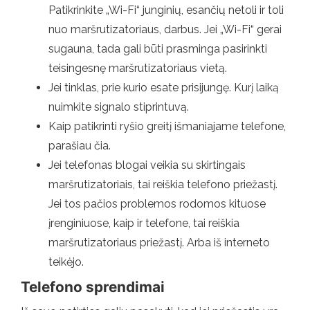
Patikrinkite „Wi-Fi“ junginių, esančių netoli ir toli
nuo maršrutizatoriaus, darbus. Jei „Wi-Fi“ gerai
sugauna, tada gali būti prasminga pasirinkti
teisingesnę maršrutizatoriaus vietą.
Jei tinklas, prie kurio esate prisijungę. Kurį laiką
nuimkite signalo stiprintuvą.
Kaip patikrinti ryšio greitį išmaniajame telefone,
parašiau čia.
Jei telefonas blogai veikia su skirtingais
maršrutizatoriais, tai reiškia telefono priežastį.
Jei tos pačios problemos rodomos kituose
įrenginiuose, kaip ir telefone, tai reiškia
maršrutizatoriaus priežastį. Arba iš interneto
teikėjo.
Telefono sprendimai