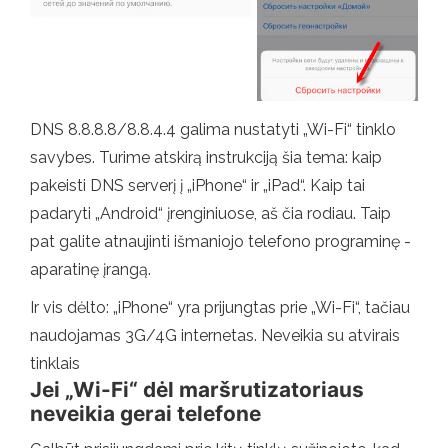
DNS 8.8.8.8/8.8.4.4 galima nustatyti „Wi-Fi“ tinklo
savybes. Turime atskirą instrukciją šia tema: kaip
pakeisti DNS serverį į „iPhone“ ir „iPad“. Kaip tai
padaryti „Android“ įrenginiuose, aš čia rodiau. Taip
pat galite atnaujinti išmaniojo telefono programinę -
aparatinę įrangą.
Ir vis dėlto: „iPhone“ yra prijungtas prie „Wi-Fi“, tačiau
naudojamas 3G/4G internetas. Neveikia su atvirais
tinklais
Jei „Wi-Fi“ dėl maršrutizatoriaus
neveikia gerai telefone