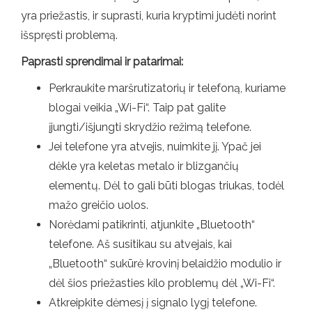
yra priežastis, ir suprasti, kuria kryptimi judėti norint
išspręsti problemą.
Paprasti sprendimai ir patarimai:
Perkraukite maršrutizatorių ir telefoną, kuriame
blogai veikia „Wi-Fi“. Taip pat galite
įjungti/išjungti skrydžio režimą telefone.
Jei telefone yra atvejis, nuimkite jį. Ypač jei
dėkle yra keletas metalo ir blizgančių
elementų. Dėl to gali būti blogas triukas, todėl
mažo greičio uolos.
Norėdami patikrinti, atjunkite „Bluetooth“
telefone. Aš susitikau su atvejais, kai
„Bluetooth“ sukūrė krovinį belaidžio modulio ir
dėl šios priežasties kilo problemų dėl „Wi-Fi“.
Atkreipkite dėmesį į signalo lygį telefone.