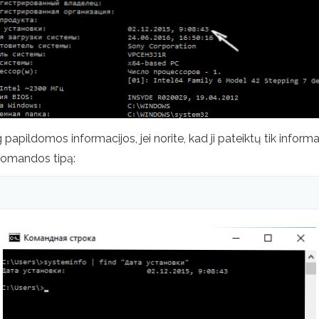
ildomos informacijos, jei norite, kad ji pateiktų tik informa
 komandos tipą: