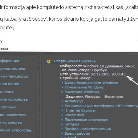
nformaciją apie kompiuterio sistemą ir charakteristikas, įska
 kalba, yra „Speccy“, kurios ekrano kopija galite pamatyti žemi
piuterį.