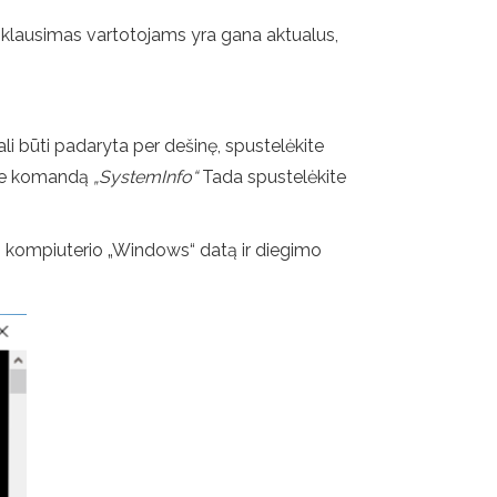
au klausimas vartotojams yra gana aktualus,
li būti padaryta per dešinę, spustelėkite
kite komandą
„SystemInfo“
Tada spustelėkite
io kompiuterio „Windows“ datą ir diegimo