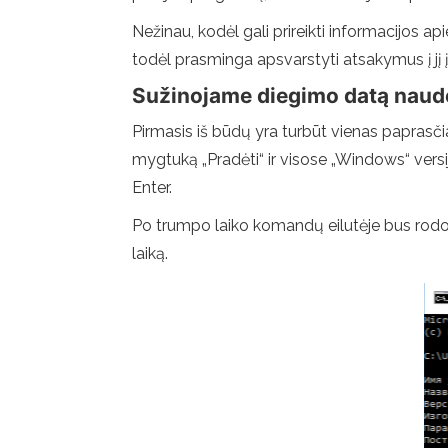
Nežinau, kodėl gali prireikti informacijos 
todėl prasminga apsvarstyti atsakymus į jį į j
Sužinojame diegimo datą nau
Pirmasis iš būdų yra turbūt vienas paprasči
mygtuką „Pradėti“ ir visose „Windows“ vers
Enter.
Po trumpo laiko komandų eilutėje bus rodom
laiką.