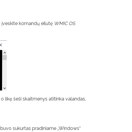
g įveskite komandų eilutę
WMIC OS
, o likę šeši skaitmenys atitinka valandas,
uris buvo sukurtas pradiniame „Windows“