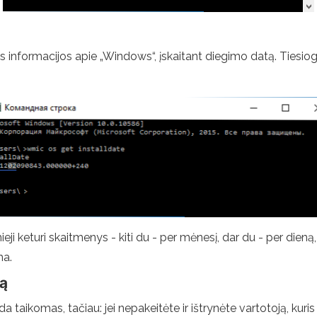
s informacijos apie „Windows“, įskaitant diegimo datą. Tiesio
eji keturi skaitmenys - kiti du - per mėnesį, dar du - per dieną
ma.
ką
ada taikomas, tačiau: jei nepakeitėte ir ištrynėte vartotoją, k