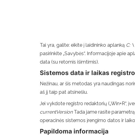
Tai yra, galite: eikite į laidininko aplanką
C: \
pasirinkite „Savybės“. Informacijoje apie ap
data (su retomis išimtimis).
Sistemos data ir laikas registr
Nežinau, ar šis metodas yra naudingas nori
aš jį taip pat atsinešiu.
Jei vykdote registro redaktorių („Win+R“, įves
currentVersion
Tada jame rasite parametr
operacinės sistemos įrengimo datos ir laiko
Papildoma informacija