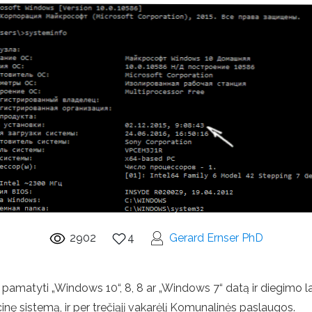
2902
4
Gerard Ernser PhD
ip pamatyti „Windows 10“, 8, 8 ar „Windows 7“ datą ir diegimo 
inę sistemą, ir per trečiąjį vakarėlį Komunalinės paslaugos.