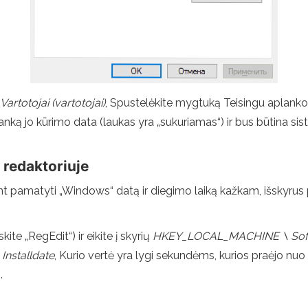
 Vartotojai (vartotojai)
, Spustelėkite mygtuką Teisingu aplank
lanką jo kūrimo data (laukas yra „sukuriamas“) ir bus būtina s
o redaktoriuje
nt pamatyti „Windows“ datą ir diegimo laiką kažkam, išskyrus 
kite „RegEdit“) ir eikite į skyrių
HKEY_LOCAL_MACHINE \ Softw
ą
Installdate
, Kurio vertė yra lygi sekundėms, kurios praėjo nuo 
.