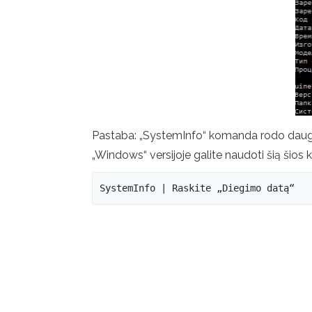
Pastaba: „SystemInfo“ komanda rodo daug pap
„Windows“ versijoje galite naudoti šią šios
SystemInfo | Raskite „Diegimo datą“