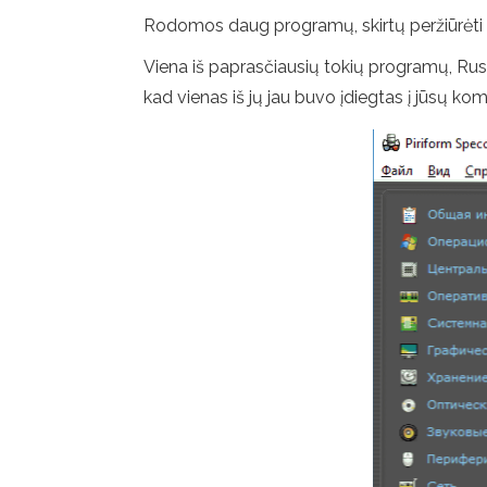
Rodomos daug programų, skirtų peržiūrėti i
Viena iš paprasčiausių tokių programų, Rusų
kad vienas iš jų jau buvo įdiegtas į jūsų kom