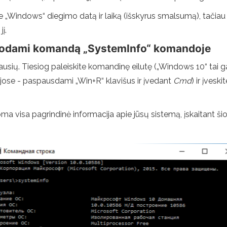
apie „Windows“ diegimo datą ir laiką (išskyrus smalsumą), tači
į.
dodami komandą „SystemInfo“ komandoje
ausių. Tiesiog paleiskite komandinę eilutę („Windows 10“ tai ga
ijose - paspausdami „Win+R“ klavišus ir įvedant
Cmd
) ir įves
a visa pagrindinė informacija apie jūsų sistemą, įskaitant š