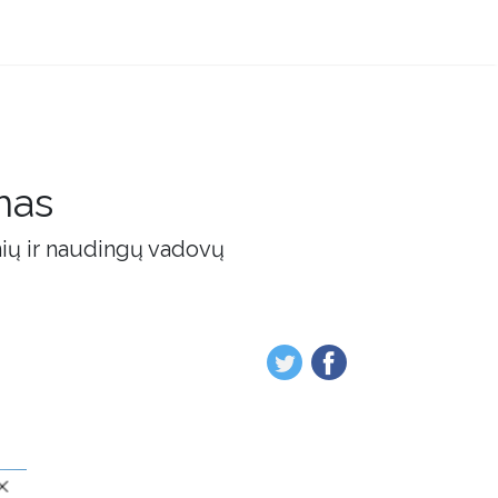
mas
nių ir naudingų vadovų