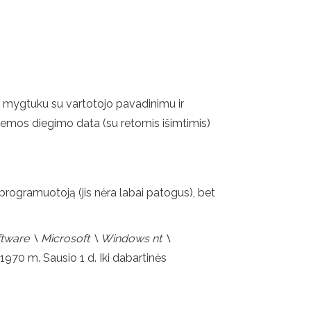
o mygtuku su vartotojo pavadinimu ir
istemos diegimo data (su retomis išimtimis)
programuotoją (jis nėra labai patogus), bet
are \ Microsoft \ Windows nt \
1970 m. Sausio 1 d. Iki dabartinės