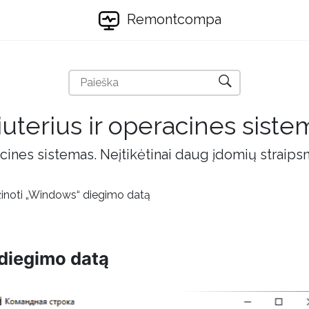
Remontcompa
uterius ir operacines siste
cines sistemas. Neįtikėtinai daug įdomių straips
žinoti „Windows“ diegimo datą
diegimo datą