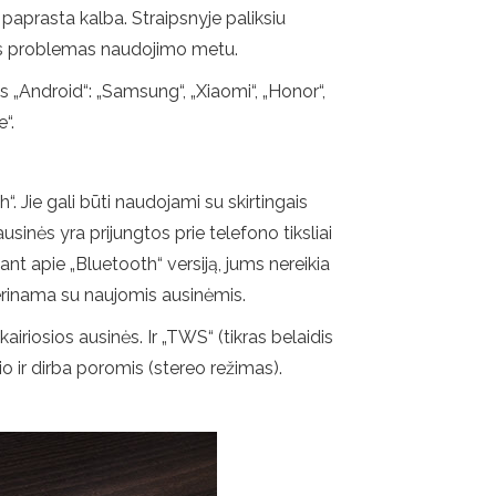
r paprasta kalba. Straipsnyje paliksiu
imas problemas naudojimo metu.
s „Android“: „Samsung“, „Xiaomi“, „Honor“,
“.
“. Jie gali būti naudojami su skirtingais
ausinės yra prijungtos prie telefono tiksliai
nt apie „Bluetooth“ versiją, jums nereikia
uderinama su naujomis ausinėmis.
kairiosios ausinės. Ir „TWS“ (tikras belaidis
inio ir dirba poromis (stereo režimas).