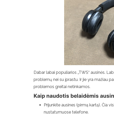
Dabar labai populiarios „TWS“ ausinės. Labai
problemų nei su įprastu. Ir jie yra mažiau pat
problemos greitai netinkamos.
Kaip naudotis belaidėmis ausi
Prijunkite ausines (pirmą kartą). Čia vis
nustatymuose telefone.