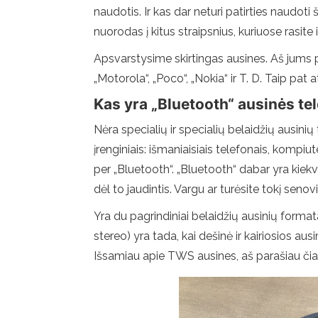
naudotis. Ir kas dar neturi patirties naudoti
nuorodas į kitus straipsnius, kuriuose rasi
Apsvarstysime skirtingas ausines. Aš jums pa
„Motorola“, „Poco“, „Nokia“ ir T. D. Taip pat
Kas yra „Bluetooth“ ausinės t
Nėra specialių ir specialių belaidžių ausinių
įrenginiais: išmaniaisiais telefonais, kompiut
per „Bluetooth“. „Bluetooth“ dabar yra kiekv
dėl to jaudintis. Vargu ar turėsite tokį sen
Yra du pagrindiniai belaidžių ausinių formatai
stereo) yra tada, kai dešinė ir kairiosios ausi
Išsamiau apie TWS ausines, aš parašiau čia