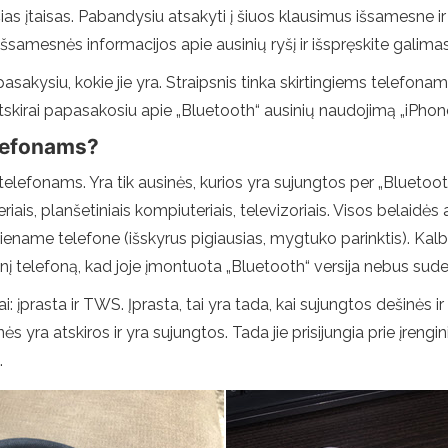
 šias įtaisas. Pabandysiu atsakyti į šiuos klausimus išsamesne i
te išsamesnės informacijos apie ausinių ryšį ir išspręskite gal
sakysiu, kokie jie yra. Straipsnis tinka skirtingiems telefonam
 atskirai papasakosiu apie „Bluetooth“ ausinių naudojimą „iPhone
elefonams?
 telefonams. Yra tik ausinės, kurios yra sujungtos per „Bluetooth
eriais, planšetiniais kompiuteriais, televizoriais. Visos belaidės 
iename telefone (išskyrus pigiausias, mygtuko parinktis). Kalba
ovinį telefoną, kad joje įmontuota „Bluetooth“ versija nebus s
: įprasta ir TWS. Įprasta, tai yra tada, kai sujungtos dešinės ir 
nės yra atskiros ir yra sujungtos. Tada jie prisijungia prie įreng
.