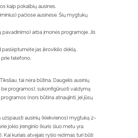
juos kaip pokalbių ausines.
timinius) pačiose ausinėse. Šių mygtukų
nių pavadinimo) arba įmonės programoje. Jis
d paslėptumėte jas įkroviklio dėklą.
 prie telefono.
iksliau, tai nėra būtina. Daugelis ausinių
ryti be programos), sukonfigūruoti valdymą
 programos (nors būtina atnaujinti, jei jūsų
kia užspausti ausinių (kiekvienos) mygtuką 2–
rie jokio įrenginio (kuris šiuo metu yra
Kai kuriais atvejais ryšio režimas turi būti