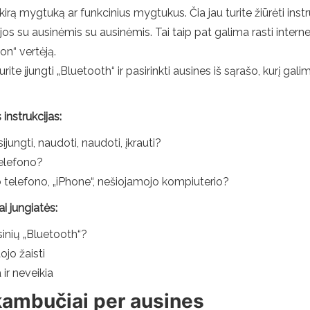
ą mygtuką ar funkcinius mygtukus. Čia jau turite žiūrėti instruk
os su ausinėmis su ausinėmis. Tai taip pat galima rasti internete.
on“ vertėją.
 įjungti „Bluetooth“ ir pasirinkti ausines iš sąrašo, kurį galima
instrukcijas:
ijungti, naudoti, naudoti, įkrauti?
telefono?
to telefono, „iPhone“, nešiojamojo kompiuterio?
 jungiatės:
inių „Bluetooth“?
ojo žaisti
ir neveikia
kambučiai per ausines