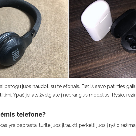
 patogu juos naudoti su telefonais. Bet iš savo patirties galiu
ikimi. Ypač jei atsižvelgiate į nebrangius modelius. Ryšio, rezin
nėmis telefone?
kas yra paprasta, turite juos įtraukti, perkelti juos į ryšio reži