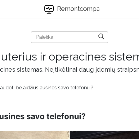
Remontcompa
uterius ir operacines siste
cines sistemas. Neįtikėtinai daug įdomių straips
audoti belaidžius ausines savo telefonui?
usines savo telefonui?