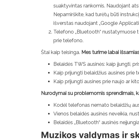
suaktyvintas rankomis. Naudojant atskir
Nepamirškite, kad turėtų būti instrukcij
išverstas naudojant „Google Applicati
Telefono „Bluetooth“ nustatymuose turite
prie telefono.
Štai kaip teisinga.
Mes turime labai išsamias 
Belaidės TWS ausinės: kaip įjungti, pris
Kaip prijungti belaidžius ausines prie 
Kaip prijungti ausines prie naujo ar ki
Nurodymai su problemomis sprendimais, kai
Kodėl telefonas nemato belaidžių aus
Vienos belaidės ausinės neveikia, nust
Belaidės „Bluetooth“ ausinės neįjungia 
Muzikos valdymas ir s