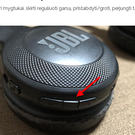
 mygtukai, skirti reguliuoti garsą, pristabdyti/groti, perjungti