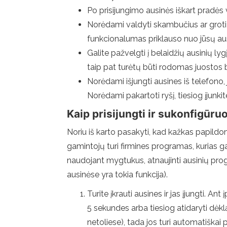
Po prisijungimo ausinės iškart pradės v
Norėdami valdyti skambučius ar groti 
funkcionalumas priklauso nuo jūsų au
Galite pažvelgti į belaidžių ausinių 
taip pat turėtų būti rodomas juostos 
Norėdami išjungti ausines iš telefono, 
Norėdami pakartoti ryšį, tiesiog įjunkit
Kaip prisijungti ir sukonfigūruo
Noriu iš karto pasakyti, kad kažkas papildom
gamintojų turi firmines programas, kurias ga
naudojant mygtukus, atnaujinti ausinių progra
ausinėse yra tokia funkcija).
Turite įkrauti ausines ir jas įjungti. 
5 sekundes arba tiesiog atidaryti dėklą
netoliese), tada jos turi automatiškai p