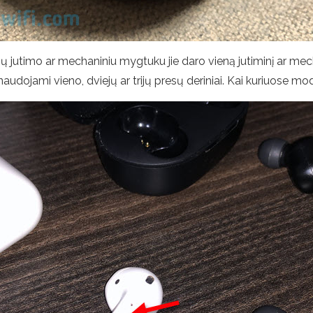
ų jutimo ar mechaniniu mygtuku jie daro vieną jutiminį ar mec
, naudojami vieno, dviejų ar trijų presų deriniai. Kai kuriuose 