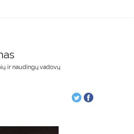
mas
nių ir naudingų vadovų