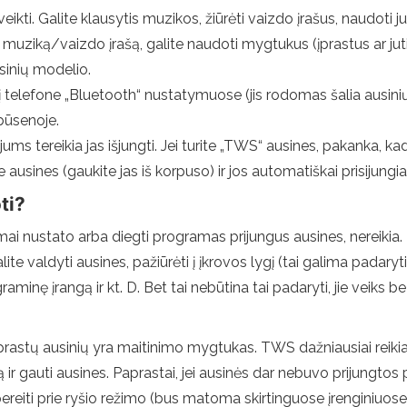
eikti. Galite klausytis muzikos, žiūrėti vaizdo įrašus, naudoti 
muziką/vaizdo įrašą, galite naudoti mygtukus (įprastus ar ju
sinių modelio.
lygį telefone „Bluetooth“ nustatymuose (jis rodomas šalia ausi
būsenoje.
jums tereikia jas išjungti. Jei turite „TWS“ ausines, pakanka, ka
e ausines (gaukite jas iš korpuso) ir jos automatiškai prisijungia
ti?
ai nustato arba diegti programas prijungus ausines, nereikia. T
lite valdyti ausines, pažiūrėti į įkrovos lygį (tai galima pada
minę įrangą ir kt. D. Bet tai nebūtina tai padaryti, jie veiks be
Ant įprastų ausinių yra maitinimo mygtukas. TWS dažniausiai rei
 ir gauti ausines. Paprastai, jei ausinės dar nebuvo prijungtos p
ereiti prie ryšio režimo (bus matoma skirtinguose įrenginiuose). 