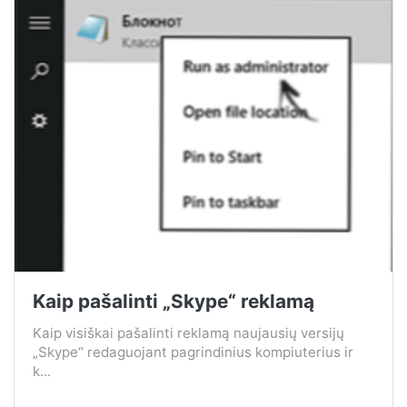
Kaip pašalinti „Skype“ reklamą
Kaip visiškai pašalinti reklamą naujausių versijų
„Skype“ redaguojant pagrindinius kompiuterius ir
k...