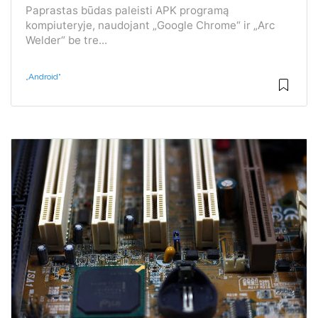
Paprastas būdas paleisti APK programą
kompiuteryje, naudojant „Google Chrome“ ir „Arc
Welder“ be tre...
„Android“