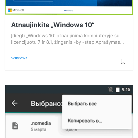
Atnaujinkite „Windows 10“
Įdiegti „Windows 10“ atnaujinimą kompiuteryje su
licencijuotu 7 ir 8.1, žingsnis -by -step Aprašymas...
Windows