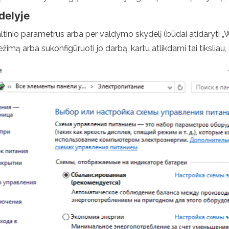
delyje
šaltinio parametrus arba per valdymo skydelį (būdai atidaryti
režimą arba sukonfigūruoti jo darbą, kartu atlikdami tai tiksliau,