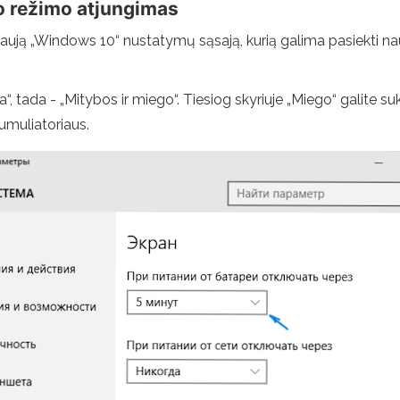
 režimo atjungimas
aują „Windows 10“ nustatymų sąsają, kurią galima pasiekti nau
, tada - „Mitybos ir miego“. Tiesiog skyriuje „Miego“ galite 
akumuliatoriaus.