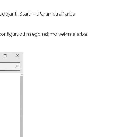
dojant „Start“ - „Parametrai“ arba
sukonfigūruoti miego režimo veikimą arba