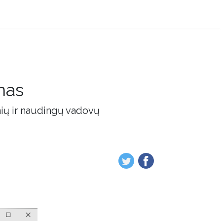
mas
nių ir naudingų vadovų