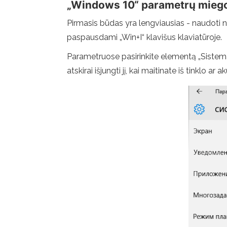
„Windows 10“ parametrų miego
Pirmasis būdas yra lengviausias - naudoti n
paspausdami „Win+I“ klavišus klaviatūroje.
Parametruose pasirinkite elementą „Sistema“
atskirai išjungti jį, kai maitinate iš tinklo ar 