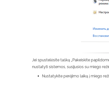
Jei spustelėsite tašką „Pakeiskite papildom
nustatyti sistemos, susijusios su miego reži
Nustatykite perėjimo laiką į miego reži