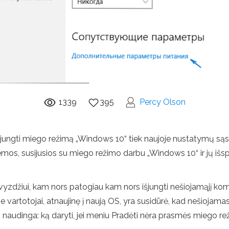
1339
395
Percy Olson
 išjungti miego režimą „Windows 10“ tiek naujoje nustatymų sąsa
emos, susijusios su miego režimo darbu „Windows 10“ ir jų išs
vyzdžiui, kam nors patogiau kam nors išjungti nešiojamąjį komp
vartotojai, atnaujinę į naują OS, yra susidūrė, kad nešiojamas
ūti naudinga: ką daryti, jei meniu Pradėti nėra prasmės miego re