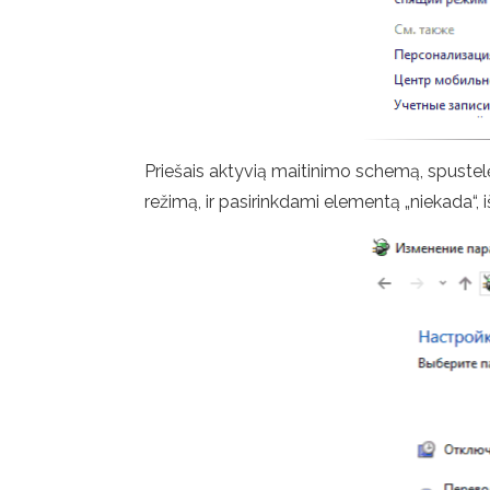
Priešais aktyvią maitinimo schemą, spustelėk
režimą, ir pasirinkdami elementą „niekada“,