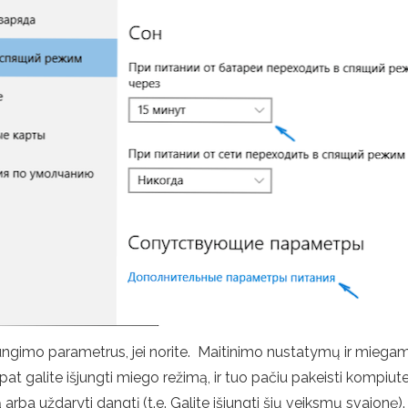
išjungimo parametrus, jei norite. Maitinimo nustatymų ir mieg
 pat galite išjungti miego režimą, ir tuo pačiu pakeisti kompiu
 uždaryti dangtį (t.e. Galite išjungti šių veiksmų svajonę). Ap