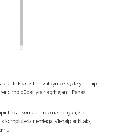
joje, tiek įprastoje valdymo skydelyje. Taip
prendimo būdai, yra nagrinėjami. Panaši
iuterį ar kompiuterį, o ne miegoti, kai
is kompiuteris nemiega. Vienaip ar kitaip,
žimo.