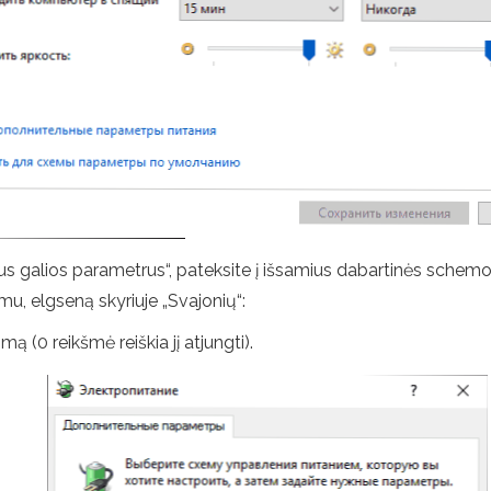
us galios parametrus“, pateksite į išsamius dabartinės schemos
mu, elgseną skyriuje „Svajonių“:
mą (0 reikšmė reiškia jį atjungti).