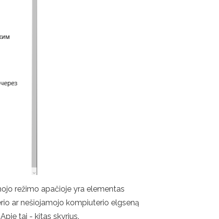
amojo režimo apačioje yra elementas
terio ar nešiojamojo kompiuterio elgseną
ie tai - kitas skyrius.