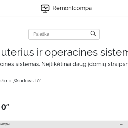
Remontcompa
uterius ir operacines siste
cines sistemas. Neįtikėtinai daug įdomių straips
ežimo „Windows 10“
10“