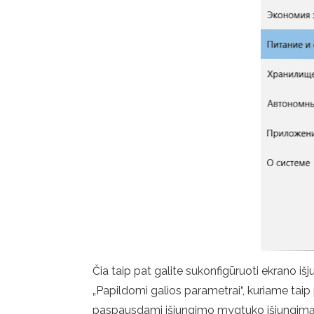
Čia taip pat galite sukonfigūruoti ekrano 
„Papildomi galios parametrai“, kuriame taip
paspausdami išjungimo mygtuko išjungimą arba