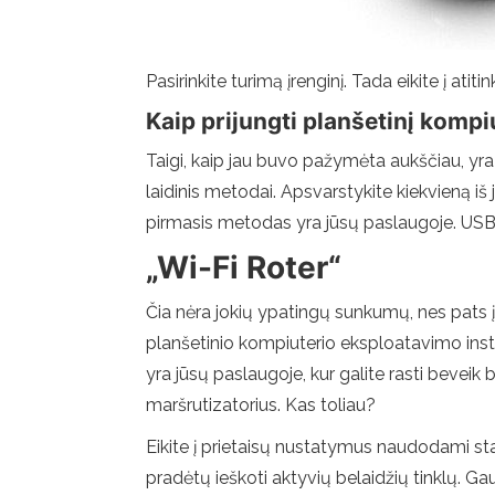
Pasirinkite turimą įrenginį. Tada eikite į ati
Kaip prijungti planšetinį komp
Taigi, kaip jau buvo pažymėta aukščiau, yra 
laidinis metodai. Apsvarstykite kiekvieną iš jų
pirmasis metodas yra jūsų paslaugoje. USB m
„Wi-Fi Roter“
Čia nėra jokių ypatingų sunkumų, nes pats įren
planšetinio kompiuterio eksploatavimo instru
yra jūsų paslaugoje, kur galite rasti beveik 
maršrutizatorius. Kas toliau?
Eikite į prietaisų nustatymus naudodami stand
pradėtų ieškoti aktyvių belaidžių tinklų. 