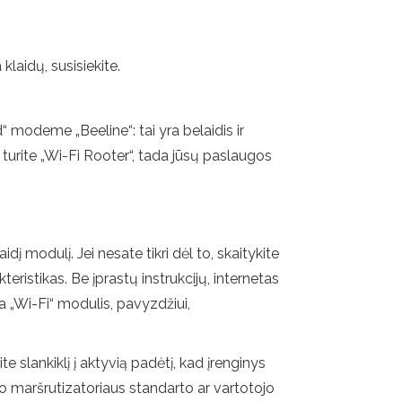
klaidų, susisiekite.
“ modeme „Beeline“: tai yra belaidis ir
jei turite „Wi-Fi Rooter“, tada jūsų paslaugos
dį modulį. Jei nesate tikri dėl to, skaitykite
eristikas. Be įprastų instrukcijų, internetas
ra „Wi-Fi“ modulis, pavyzdžiui,
e slankiklį į aktyvią padėtį, kad įrenginys
 maršrutizatoriaus standarto ar vartotojo