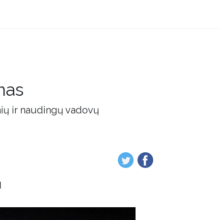
mas
nių ir naudingų vadovų
u