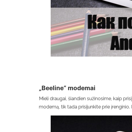
„Beeline“ modemai
Mieli draugai, šiandien sužinosime, kaip pri
modemą, tik tada prisijunkite prie įrengini