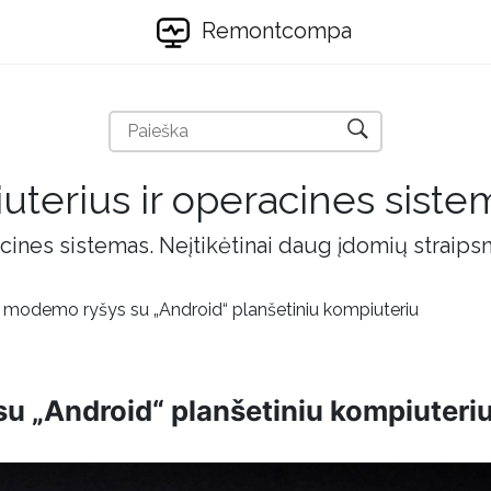
Remontcompa
uterius ir operacines siste
cines sistemas. Neįtikėtinai daug įdomių straips
“ modemo ryšys su „Android“ planšetiniu kompiuteriu
u „Android“ planšetiniu kompiuteri