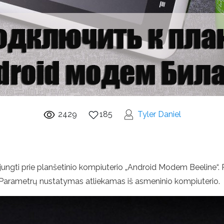
2429
185
Tyler Daniel
sijungti prie planšetinio kompiuterio „Android Modem Beeline“. P
o. Parametrų nustatymas atliekamas iš asmeninio kompiuterio.