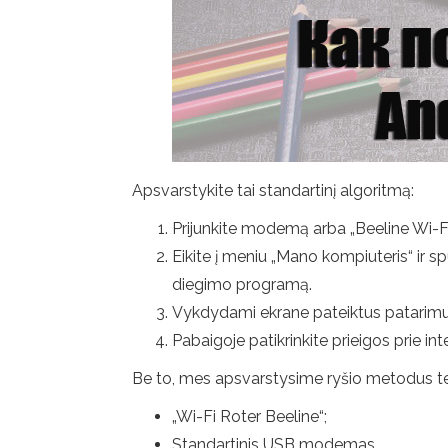
Apsvarstykite tai standartinį algoritmą:
Prijunkite modemą arba „Beeline Wi-Fi
Eikite į meniu „Mano kompiuteris“ ir s
diegimo programą.
Vykdydami ekrane pateiktus patarimus
Pabaigoje patikrinkite prieigos prie in
Be to, mes apsvarstysime ryšio metodus tem
„Wi-Fi Roter Beeline“;
Standartinis USB modemas.