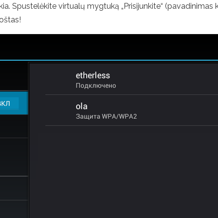
ikia. Spustelėkite virtualų mygtuką „Prisijunkite“ (pavadinima
uoštas!