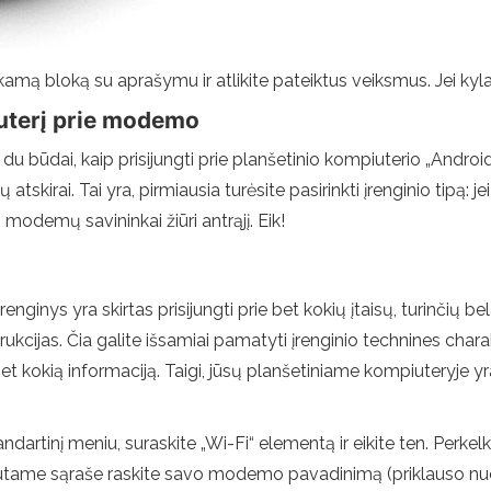
tinkamą bloką su aprašymu ir atlikite pateiktus veiksmus. Jei kyla 
iuterį prie modemo
du būdai, kaip prisijungti prie planšetinio kompiuterio „Android
 atskirai. Tai yra, pirmiausia turėsite pasirinkti įrenginio tipą: 
odemų savininkai žiūri antrąjį. Eik!
ginys yra skirtas prisijungti prie bet kokių įtaisų, turinčių belai
kcijas. Čia galite išsamiai pamatyti įrenginio technines charakt
bet kokią informaciją. Taigi, jūsų planšetiniame kompiuteryje y
artinį meniu, suraskite „Wi-Fi“ elementą ir eikite ten. Perkelkit
Gautame sąraše raskite savo modemo pavadinimą (priklauso nuo