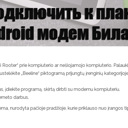
 Rooter“ prie kompiuterio ar nešiojamojo kompiuterio. Palauki
pustelėkite „Beeline“ piktogramą prijungtų įrenginių kategorijo
, įdiekite programą, skirtą dirbti su modemu kompiuteriu.
terneto darbus.
a, nurodyta pačioje pradžioje, kurie priklauso nuo įrangos ti