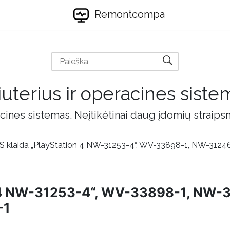
Remontcompa
uterius ir operacines siste
cines sistemas. Neįtikėtinai daug įdomių straips
 klaida „PlayStation 4 NW-31253-4“, WV-33898-1, NW-3124
n 4 NW-31253-4“, WV-33898-1, NW-
-1