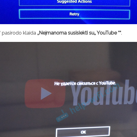
 pasirodo klaida
„Neįmanoma susisiekti su„ YouTube ““
.