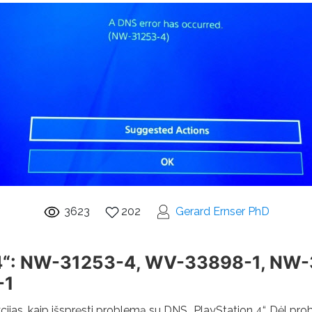
3623
202
Gerard Ernser PhD
n 4“: NW-31253-4, WV-33898-1, NW
-1
cijas, kaip išspręsti problemą su DNS „PlayStation 4“. Dėl pro