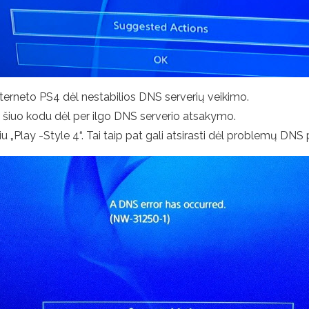
 interneto PS4 dėl nestabilios DNS serverių veikimo.
su šiuo kodu dėl per ilgo DNS serverio atsakymo.
u „Play -Style 4“. Tai taip pat gali atsirasti dėl problemų DNS 