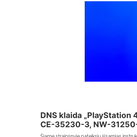
DNS klaida „PlayStatio
CE-35230-3, NW-31250
Šiame straipsnyje pateiksiu išsamias instruk