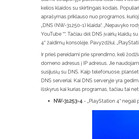
kelios klaidos su skirtingais kodais. Pop
aprašymas priklauso nuo programos, kurioje j
„DNS (NW-31250-1) klaida“, „Nepavyko rodyti
YouTube ““. Tačiau dėl DNS įvairių klaidų su 
4“ žaidimų konsolėje. Pavyzdžiui, „PlayStati
Ir prieš pereidami prie sprendimo, keli žodž
domeno adresus į IP adresus. Jie naudojami v
susijusių su DNS. Kaip telefonuose, planše
DNS serveriai. Kai DNS serveryje yra gedimas
išskyrus kai kurias programas, tačiau tai 
NW-31253-4
- „PlayStation 4“ negali p