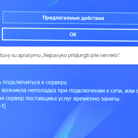
otuvę su aprašymu „Nepavyko prisijungti prie serverio“.