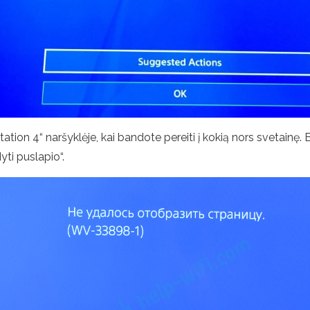
ation 4“ naršyklėje, kai bandote pereiti į kokią nors svetainę. B
ti puslapio“.