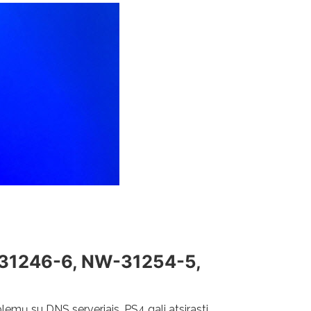
-31246-6, NW-31254-5,
blemų su DNS serveriais, PS4 gali atsirasti