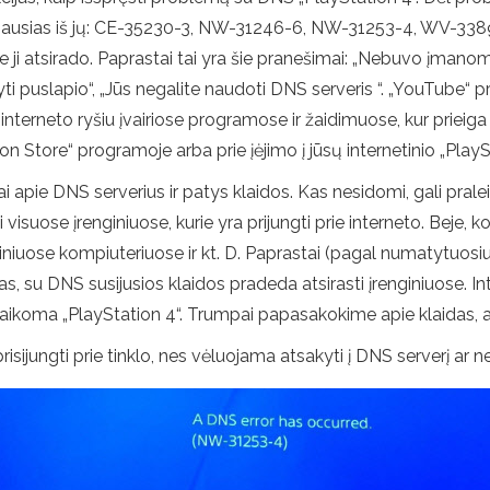
uliariausias iš jų: CE-35230-3, NW-31246-6, NW-31253-4, WV-3
i atsirado. Paprastai tai yra šie pranešimai: „Nebuvo įmanoma pr
 puslapio“, „Jūs negalite naudoti DNS serveris “. „YouTube“ pr
interneto ryšiu įvairiose programose ir žaidimuose, kur prieiga 
on Store“ programoje arba prie įėjimo į jūsų internetinio „PlayS
iai apie DNS serverius ir patys klaidos. Kas nesidomi, gali pral
isuose įrenginiuose, kurie yra prijungti prie interneto. Beje, k
tiniuose kompiuteriuose ir kt. D. Paprastai (pagal numatytuos
, su DNS susijusios klaidos pradeda atsirasti įrenginiuose. Int
netaikoma „PlayStation 4“. Trumpai papasakokime apie klaidas
risijungti prie tinklo, nes vėluojama atsakyti į DNS serverį ar 