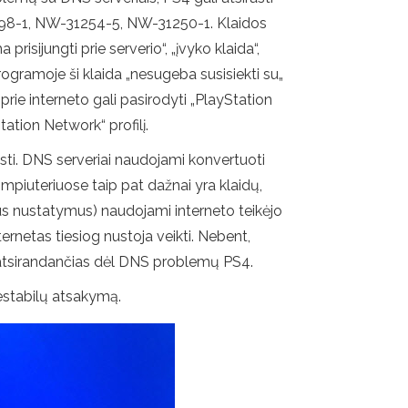
3898-1, NW-31254-5, NW-31250-1. Klaidos
isijungti prie serverio“, „įvyko klaida“,
ogramoje ši klaida „nesugeba susisiekti su„
prie interneto gali pasirodyti „PlayStation
tation Network“ profilį.
eisti. DNS serveriai naudojami konvertuoti
ompiuteriuose taip pat dažnai yra klaidų,
ius nustatymus) naudojami interneto teikėjo
ernetas tiesiog nustoja veikti. Nebent,
, atsirandančias dėl DNS problemų PS4.
nestabilų atsakymą.