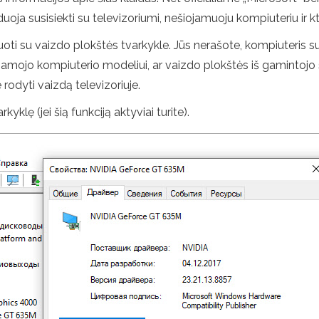
ja susisiekti su televizoriumi, nešiojamuoju kompiuteriu ir kt
uoti su vaizdo plokštės tvarkykle. Jūs nerašote, kompiuteris su
šiojamojo kompiuterio modeliui, ar vaizdo plokštės iš gamintojo 
 rodyti vaizdą televizoriuje.
yklę (jei šią funkciją aktyviai turite).