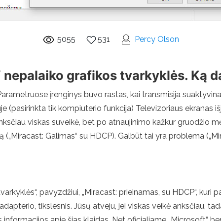
5055
531
Percy Olson
nepalaiko grafikos tvarkyklės. Ką d
Parametruose įrenginys buvo rastas, kai transmisija suaktyvinama
je (pasirinkta tik kompiuterio funkcija) Televizoriaus ekranas
. anksčiau viskas suveikė, bet po atnaujinimo kažkur gruodžio mė
(„Miracast: Galimas“ su HDCP). Galbūt tai yra problema („Mira
 tvarkyklės“, pavyzdžiui, „Miracast: prieinamas, su HDCP“, kuri
apterio, tikslesnis. Jūsų atveju, jei viskas veikė anksčiau, tada
s informacijos apie šias klaidas. Net oficialiame „Microsoft“ 