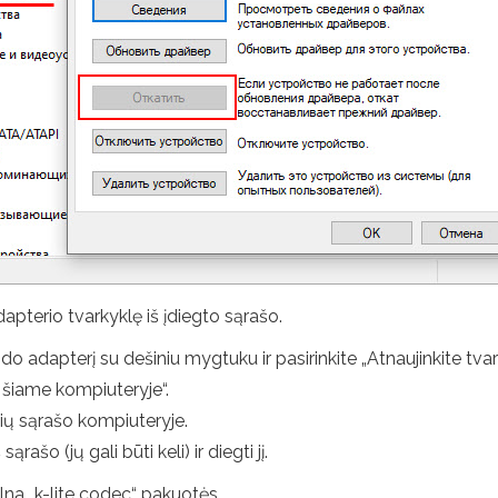
apterio tvarkyklę iš įdiegto sąrašo.
do adapterį su dešiniu mygtuku ir pasirinkite „Atnaujinkite tvar
 šiame kompiuteryje“.
lių sąrašo kompiuteryje.
ašo (jų gali būti keli) ir diegti jį.
pilna „k-lite codec“ pakuotės.