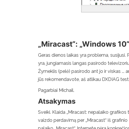
„Miracast“: „Windows 10“ 
Geras dienos laikas yra problema, susijusi. 
yra, jungiamasis langas pasirodo televizoriu
Žymeklis (pelė) pasirodo ant jo ir viskas ..
jūs rekomendavote, aš atlikau DXDIAG testą 
Pagarbiai Michail.
Atsakymas
Sveiki. Klaida „Miracast: nepalaiko grafikos
vaizdo perdavimą per „Miracast“ iš grafinio ad
palaiko „Miracast“. Internete nėra konkrečio