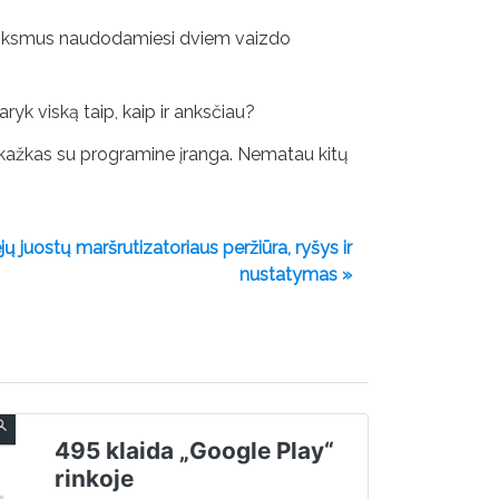
os veiksmus naudodamiesi dviem vaizdo
ryk viską taip, kaip ir anksčiau?
da kažkas su programine įranga. Nematau kitų
ų juostų maršrutizatoriaus peržiūra, ryšys ir
nustatymas »
495 klaida „Google Play“
rinkoje