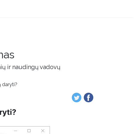
mas
nių ir naudingų vadovų
 daryti?
ryti?