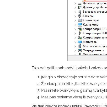
Taip pat galite pabandyti pakeisti vaizdo ad
Įrenginio dispečeryje spustelėkite vaiz
Žemiau pasirinkite „Raskite tvarkykles
Pasirinkite tvarkyklę iš galimų tvarkyk
Mes pasirenkame vieną iš tvarkyklių iš sąr
Vis tiek įdiekite kodekų rinkinį. Pavyzdžiui, 