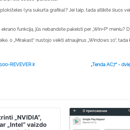
 plokšteles (yra sukurta grafika)? Jei taip, tada atlikite šiu
io ekrano funkciją, jūs nebandėte pakeisti per „Win+P“ meniu? Da
veikė, o „Mirakast“ nustojo veikti atnaujinus „Windows 10“, ta
 P100-REVEVER ir
„Tenda AC7“ - dviej
trinti „NVIDIA“,
r „Intel“ vaizdo