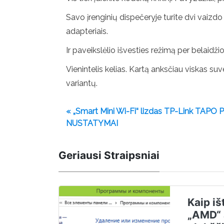
Savo įrenginių dispečeryje turite dvi vaizdo
adapteriais.
Ir paveikslėlio išvesties režimą per belaidž
Vienintelis kelias. Kartą anksčiau viskas su
variantų.
« „Smart Mini Wi-Fi“ lizdas TP-Link TAPO
NUSTATYMAI
Geriausi Straipsniai
Kaip iš
„AMD“ a