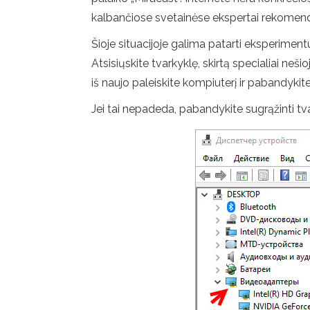
kalbančiose svetainėse ekspertai rekomenduo
Šioje situacijoje galima patarti eksperiment
Atsisiųskite tvarkyklę, skirtą specialiai ne
iš naujo paleiskite kompiuterį ir pabandykite
Jei tai nepadeda, pabandykite sugrąžinti tvark