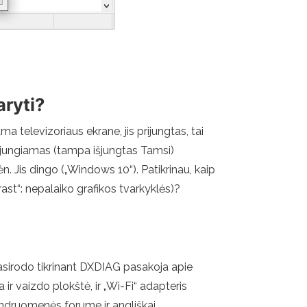
aryti?
 televizoriaus ekrane, jis prijungtas, tai
 išjungiamas (tampa išjungtas Tamsi)
n. Jis dingo („Windows 10“). Patikrinau, kaip
st“: nepalaiko grafikos tvarkyklės)?
 pasirodo tikrinant DXDIAG pasakoja apie
 ir vaizdo plokštė, ir „Wi-Fi“ adapteris
bendruomenės forume ir angliškai