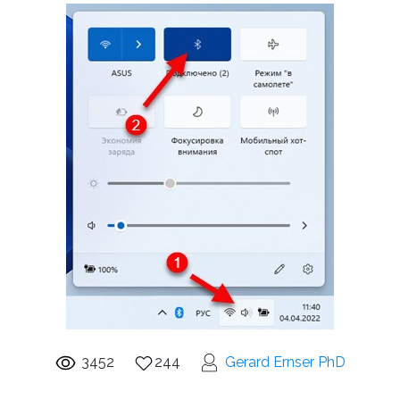
3452
244
Gerard Ernser PhD