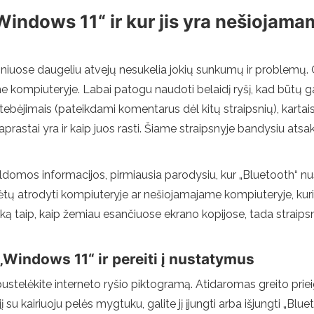
„Windows 11“ ir kur jis yra nešiojam
uose daugeliu atvejų nesukelia jokių sunkumų ir problemų. Galit
 kompiuteryje. Labai patogu naudoti belaidį ryšį, kad būtų gal
ebėjimais (pateikdami komentarus dėl kitų straipsnių), kartais
prastai yra ir kaip juos rasti. Šiame straipsnyje bandysiu atsa
os informacijos, pirmiausia parodysiu, kur „Bluetooth“ nustat
s turėtų atrodyti kompiuteryje ar nešiojamajame kompiuteryje, kur
viską taip, kaip žemiau esančiuose ekrano kopijose, tada straip
 „Windows 11“ ir pereiti į nustatymus
ustelėkite interneto ryšio piktogramą. Atidaromas greito prieig
su kairiuoju pelės mygtuku, galite jį įjungti arba išjungti „Blue