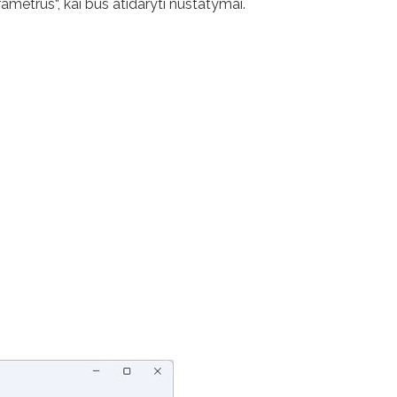
arametrus“, kai bus atidaryti nustatymai.