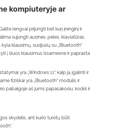
ame kompiuteryje ar
e lengvai prijungti bet kurį įrenginį ir
ima sujungti ausines, peles, klaviatūras,
 kyla klausimų, susijusių su „Bluetooth“
kyti į šiuos klausimus išsamesne ir paprasta
ymai yra „Windows 11“, kaip ją įgalinti ir
iame fiziškai yra „Bluetooth“ modulis ir
snio pabaigoje aš jums papasakosiu, kodėl ir
os skydelis, ant kurio turėtų būti
tooth“.