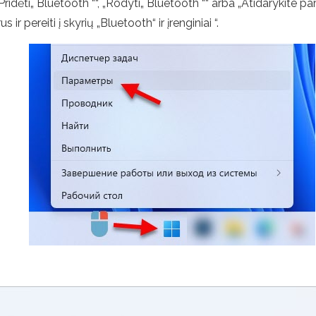
 „Pridėti„ Bluetooth ““, „Rodyti„ Bluetooth ““ arba „Atidarykite p
ir pereiti į skyrių „Bluetooth“ ir įrenginiai “.