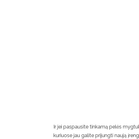
Ir jei paspausite tinkamą pelės mygtuk
kuriuose jau galite prijungti naują įrengi