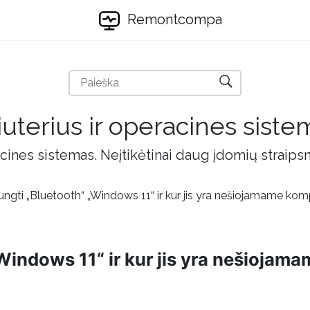
Remontcompa
uterius ir operacines siste
cines sistemas. Neįtikėtinai daug įdomių straips
jungti „Bluetooth“ „Windows 11“ ir kur jis yra nešiojamame kom
„Windows 11“ ir kur jis yra nešiojam