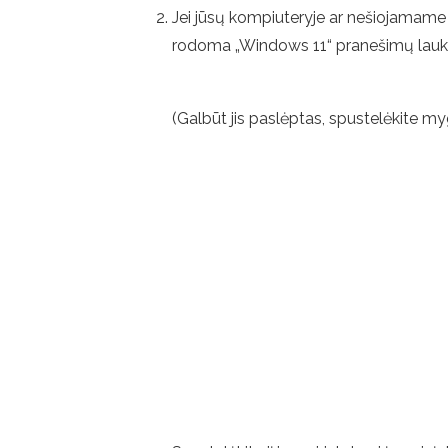
Jei jūsų kompiuteryje ar nešiojamame 
rodoma „Windows 11“ pranešimų lau
(Galbūt jis paslėptas, spustelėkite m