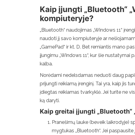
Kaip įjungti „Bluetooth“ 
kompiuteryje?
„Bluetooth“ naudojimas „Windows 11“ įrengini
naudoti jį savo kompiuteryje ar nešiojamame
„GamePad“ ir kt. D. Bet remiantis mano past
įjungimu „Windows 11“, kur šie nustatymai pa
kalba.
Norėdami nedelsdamas neduoti daug papildom
prijungti reikiamą įrenginį. Tai yra, kaip ji
įdiegtas reikiamas tvarkyklė. Jei turite ne 
ką daryti.
Kaip greitai įjungti „Bluetooth“
Pranešimų lauke (beveik laikrodyje) sp
mygtukas „Bluetooth“. Jei paspausite jį 