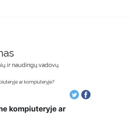
mas
nių ir naudingų vadovų
piuteryje ar kompiuteryje?
ame kompiuteryje ar