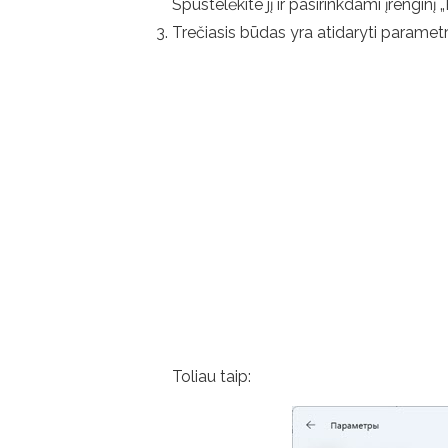
Spustelėkite jį ir pasirinkdami įrenginį
Trečiasis būdas yra atidaryti parametrus 
Toliau taip: