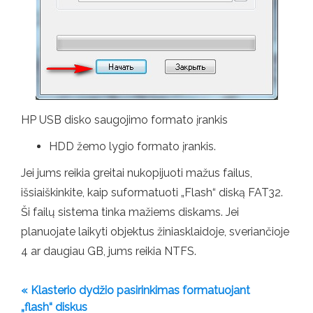
HP USB disko saugojimo formato įrankis
HDD žemo lygio formato įrankis.
Jei jums reikia greitai nukopijuoti mažus failus,
išsiaiškinkite, kaip suformatuoti „Flash“ diską FAT32.
Ši failų sistema tinka mažiems diskams. Jei
planuojate laikyti objektus žiniasklaidoje, sveriančioje
4 ar daugiau GB, jums reikia NTFS.
« Klasterio dydžio pasirinkimas formatuojant
„flash“ diskus