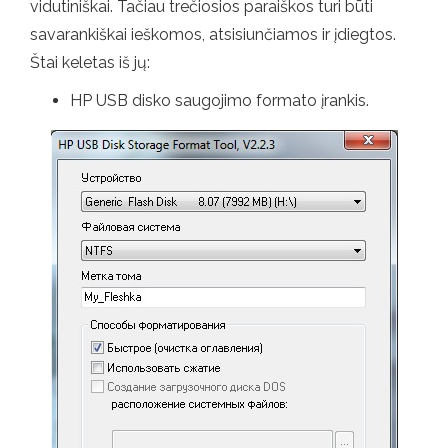
vidutiniškai. Tačiau trečiosios paraiškos turi būti
savarankiškai ieškomos, atsisiunčiamos ir įdiegtos.
Štai keletas iš jų:
HP USB disko saugojimo formato įrankis.