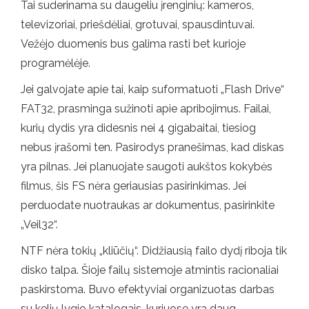
Tai suderinama su daugeliu įrenginių: kameros,
televizoriai, priešdėliai, grotuvai, spausdintuvai.
Vežėjo duomenis bus galima rasti bet kurioje
programėlėje.
Jei galvojate apie tai, kaip suformatuoti „Flash Drive“
FAT32, prasminga sužinoti apie apribojimus. Failai,
kurių dydis yra didesnis nei 4 gigabaitai, tiesiog
nebus įrašomi ten. Pasirodys pranešimas, kad diskas
yra pilnas. Jei planuojate saugoti aukštos kokybės
filmus, šis FS nėra geriausias pasirinkimas. Jei
perduodate nuotraukas ar dokumentus, pasirinkite
„Veil32“.
NTF nėra tokių „kliūčių“. Didžiausią failo dydį riboja tik
disko talpa. Šioje failų sistemoje atmintis racionaliai
paskirstoma. Buvo efektyviai organizuotas darbas
su kelių lygio katalogais, kuriuose yra daug