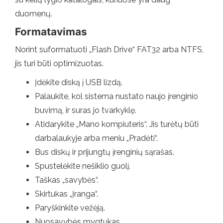
duomenų.
Formatavimas
Norint suformatuoti „Flash Drive“ FAT32 arba NTFS,
jis turi būti optimizuotas.
Įdėkite diską į USB lizdą.
Palaukite, kol sistema nustato naujo įrenginio
buvimą, ir suras jo tvarkyklę.
Atidarykite „Mano kompiuteris“. Jis turėtų būti
darbalaukyje arba meniu „Pradėti“.
Bus diskų ir prijungtų įrenginių sąrašas.
Spustelėkite nešiklio guolį.
Taškas „savybės“.
Skirtukas „Įranga“.
Paryškinkite vežėją.
Nuosavybės mygtukas.