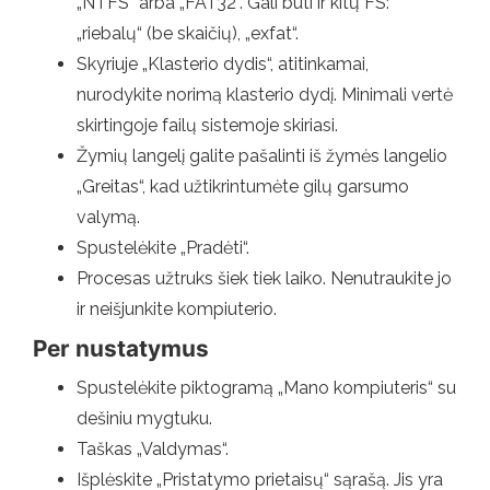
„NTFS“ arba „FAT32“. Gali būti ir kitų FS:
„riebalų“ (be skaičių), „exfat“.
Skyriuje „Klasterio dydis“, atitinkamai,
nurodykite norimą klasterio dydį. Minimali vertė
skirtingoje failų sistemoje skiriasi.
Žymių langelį galite pašalinti iš žymės langelio
„Greitas“, kad užtikrintumėte gilų garsumo
valymą.
Spustelėkite „Pradėti“.
Procesas užtruks šiek tiek laiko. Nenutraukite jo
ir neišjunkite kompiuterio.
Per nustatymus
Spustelėkite piktogramą „Mano kompiuteris“ su
dešiniu mygtuku.
Taškas „Valdymas“.
Išplėskite „Pristatymo prietaisų“ sąrašą. Jis yra