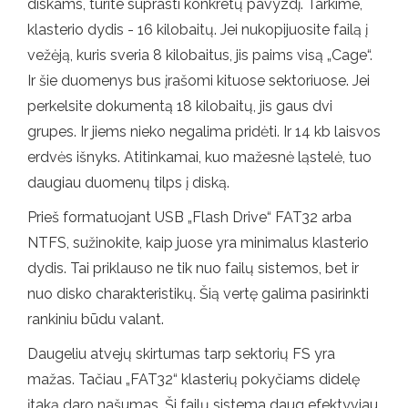
diskams, turite suprasti konkretų pavyzdį. Tarkime,
klasterio dydis - 16 kilobaitų. Jei nukopijuosite failą į
vežėją, kuris sveria 8 kilobaitus, jis paims visą „Cage“.
Ir šie duomenys bus įrašomi kituose sektoriuose. Jei
perkelsite dokumentą 18 kilobaitų, jis gaus dvi
grupes. Ir jiems nieko negalima pridėti. Ir 14 kb laisvos
erdvės išnyks. Atitinkamai, kuo mažesnė ląstelė, tuo
daugiau duomenų tilps į diską.
Prieš formatuojant USB „Flash Drive“ FAT32 arba
NTFS, sužinokite, kaip juose yra minimalus klasterio
dydis. Tai priklauso ne tik nuo failų sistemos, bet ir
nuo disko charakteristikų. Šią vertę galima pasirinkti
rankiniu būdu valant.
Daugeliu atvejų skirtumas tarp sektorių FS yra
mažas. Tačiau „FAT32“ klasterių pokyčiams didelę
įtaką daro našumas. Ši failų sistema daug efektyviau