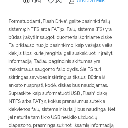
1364
383
Gustavo Mills
Formatuodami „Flash Drive“, galite pasirinkti failų
sistemą: NTFS arba FAT32. Failų sistema (FS) yra
būdas įrašyti ir saugoti duomenis išoriniame diske.
Tai priklauso nuo jo pasirinkimo, kaip vežėjas veiks,
kiek jis tilps, kurie įrenginiai gali suskaičiuoti ir įrašyti
informaciją. Tačiau pagrindinis skirtumas yra
maksimalus saugomo failo dydis. Šie FS turi
skirtingas savybes ir skirtingus tikslus. Būtina iš
anksto nuspręsti, kodėl diskas bus naudojamas.
Supraskite, kaip suformatuoti USB „Flash“ diską
NTFS arba FAT32, kokius pranašumus suteikia
kiekvienos failų sistema ir kuriai ji bus naudinga. Net
jei neturite tam tikro USB nešiklio užduočių
diapazono, prasminga sužinoti išsamią informaciją