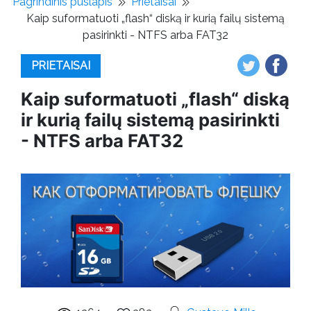
Pagrindinis puslapis
Prietaisai
Kaip suformatuoti „flash“ diską ir kurią failų sistemą
pasirinkti - NTFS arba FAT32
PRIETAISAI
Kaip suformatuoti „flash“ diską
ir kurią failų sistemą pasirinkti
- NTFS arba FAT32