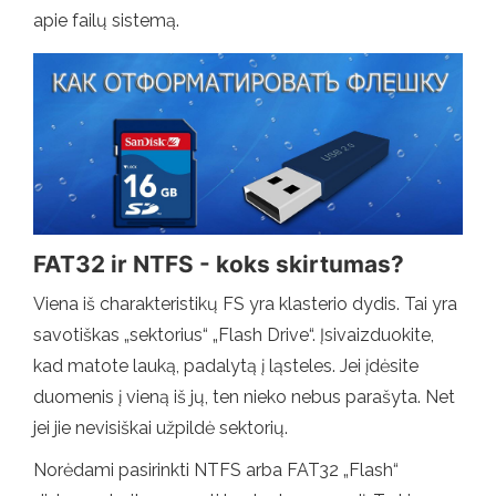
apie failų sistemą.
FAT32 ir NTFS - koks skirtumas?
Viena iš charakteristikų FS yra klasterio dydis. Tai yra
savotiškas „sektorius“ „Flash Drive“. Įsivaizduokite,
kad matote lauką, padalytą į ląsteles. Jei įdėsite
duomenis į vieną iš jų, ten nieko nebus parašyta. Net
jei jie nevisiškai užpildė sektorių.
Norėdami pasirinkti NTFS arba FAT32 „Flash“