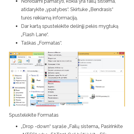
Norėdami pamatyti, kokia yra failų sistema,
atidarykite „ypatybes“. Skirtuke „Bendrasis“
turės reikiamą informaciją.
Dar kartą spustelėkite dešinįjį pelės mygtuką
„Flash Lane“.
Taškas „Formatas“.
Spustelėkite Formatas
„Drop -down“ sąraše „Failų sistema„ Pasirinkite