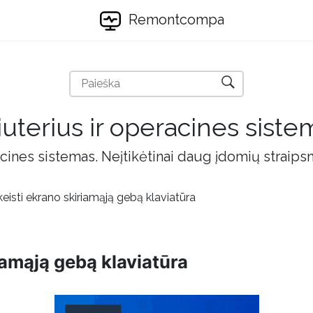
Remontcompa
uterius ir operacines siste
cines sistemas. Neįtikėtinai daug įdomių straips
eisti ekrano skiriamąją gebą klaviatūra
iamąją gebą klaviatūra