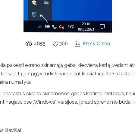
4855
366
Percy Olson
ikia pakeisti ekrano skiriamąją gebą, kiekvieną kartą įvedant 
, kaip tą patį įgyvendinti naudojant klaviatūrą. Karšti raktai, s
nėra numatyta.
inai paprastus ekrano skiriamosios gebos keitimo metodus, naud
t naujausiose „Windows“ versijose. Įprasti sprendimo būdai: 
s klavišai