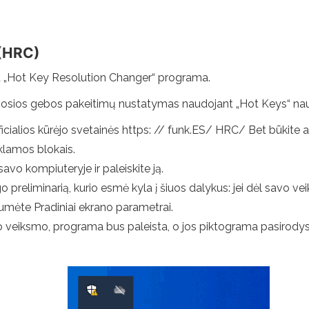
 (HRC)
 „Hot Key Resolution Changer“ programa.
mosios gebos pakeitimų nustatymas naudojant „Hot Keys“ nau
ficialios kūrėjo svetainės https: // funk.ES/ HRC/ Bet būkite
klamos blokais.
avo kompiuteryje ir paleiskite ją.
reliminarią, kurio esmė kyla į šiuos dalykus: jei dėl savo ve
umėte Pradiniai ekrano parametrai.
nio veiksmo, programa bus paleista, o jos piktograma pasirod