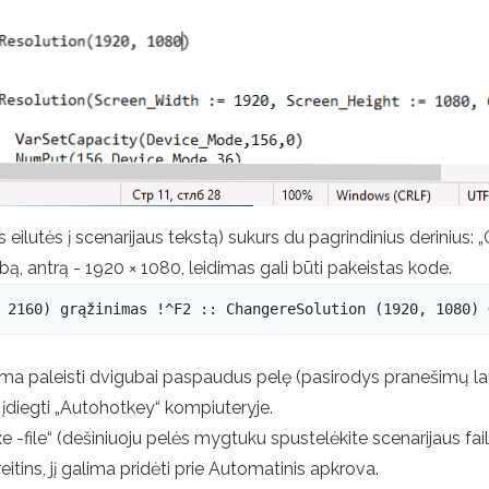
os eilutės į scenarijaus tekstą) sukurs du pagrindinius derinius: „C
, antrą - 1920 × 1080, leidimas gali būti pakeistas kode.
 2160) grąžinimas !^F2 :: ChangereSolution (1920, 1080) 
lima paleisti dvigubai paspaudus pelę (pasirodys pranešimų la
a įdiegti „Autohotkey“ kompiuteryje.
„exe -file“ (dešiniuoju pelės mygtuku spustelėkite scenarijaus fa
reitins, jį galima pridėti prie Automatinis apkrova.