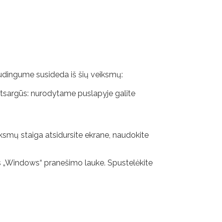
dingume susideda iš šių veiksmų:
 atsargūs: nurodytame puslapyje galite
iksmų staiga atsidursite ekrane, naudokite
ys „Windows“ pranešimo lauke. Spustelėkite