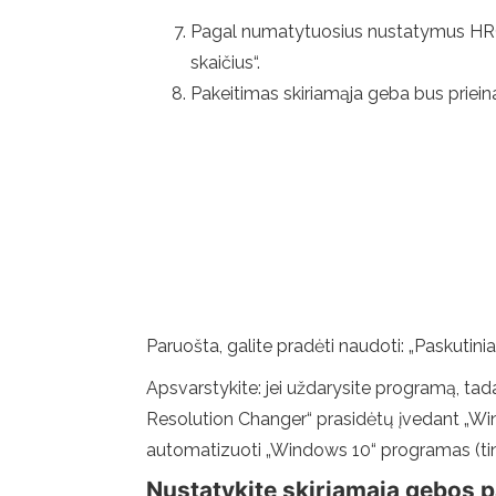
Pagal numatytuosius nustatymus HRC tu
skaičius“.
Pakeitimas skiriamąja geba bus prie
Paruošta, galite pradėti naudoti: „Paskuti
Apsvarstykite: jei uždarysite programą, tada p
Resolution Changer“ prasidėtų įvedant „Wind
automatizuoti „Windows 10“ programas (t
Nustatykite skiriamąją gebos 