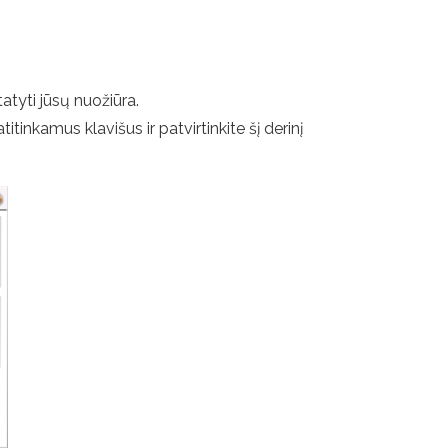
atyti jūsų nuožiūra.
tinkamus klavišus ir patvirtinkite šį derinį