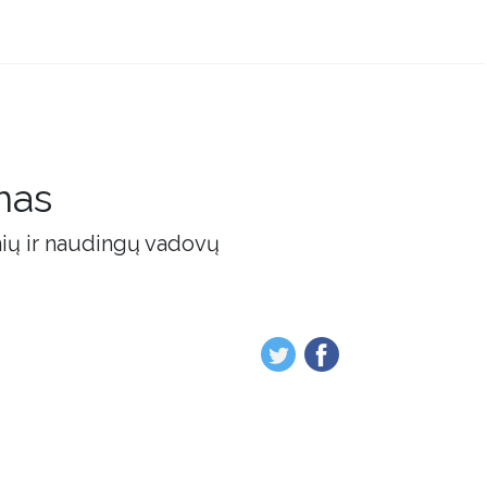
mas
nių ir naudingų vadovų