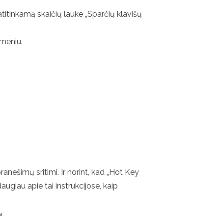
titinkamą skaičių lauke „Sparčių klavišų
meniu.
pranešimų sritimi. Ir norint, kad „Hot Key
giau apie tai instrukcijose, kaip
“