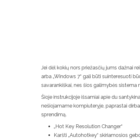
Jei dėl kokių nors priežasčių jums dažnai re
arba „Windows 7“ gali būti suinteresuoti būdai
savarankiškai, nes šios galimybės sistema 
Šioje instrukcijoje išsamiai apie du santyk
nešiojamame kompiuteryje, paprastai dirban
sprendimą.
„Hot Key Resolution Changer“
Karšti „Autohotkey“ skiriamosios gebo