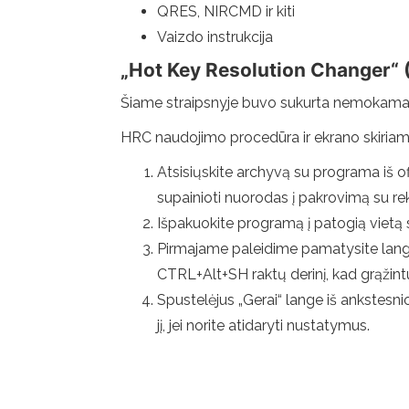
QRES, NIRCMD ir kiti
Vaizdo instrukcija
„Hot Key Resolution Changer“
Šiame straipsnyje buvo sukurta nemokama
HRC naudojimo procedūra ir ekrano skiria
Atsisiųskite archyvą su programa iš o
supainioti nuorodas į pakrovimą su re
Išpakuokite programą į patogią vietą s
Pirmajame paleidime pamatysite lango p
CTRL+Alt+SH raktų derinį, kad grąžint
Spustelėjus „Gerai“ lange iš ankstes
jį, jei norite atidaryti nustatymus.