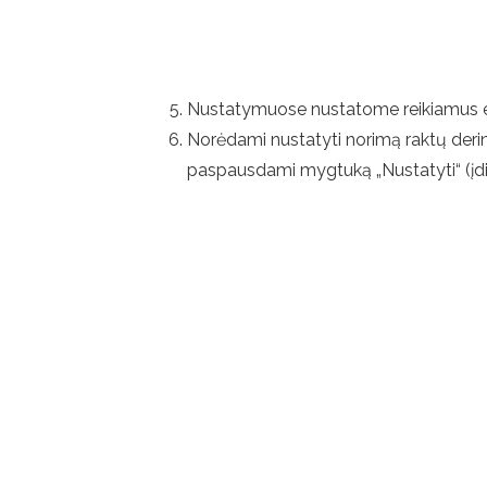
Nustatymuose nustatome reikiamus ekra
Norėdami nustatyti norimą raktų derinį,
paspausdami mygtuką „Nustatyti“ (įdie