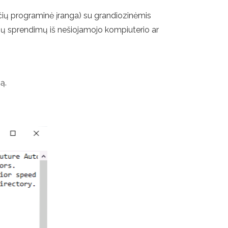
uočių programinė įranga) su grandiozinėmis
jų sprendimų iš nešiojamojo kompiuterio ar
ą.