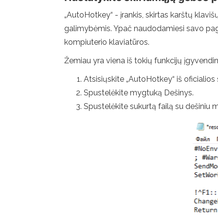
„AutoHotkey“ - įrankis, skirtas karštų klavi
galimybėmis. Ypač naudodamiesi savo pagal
kompiuterio klaviatūros.
Žemiau yra viena iš tokių funkcijų įgyvendi
Atsisiųskite „AutoHotkey“ iš oficiali
Spustelėkite mygtuką Dešinys.
Spustelėkite sukurtą failą su dešiniu m