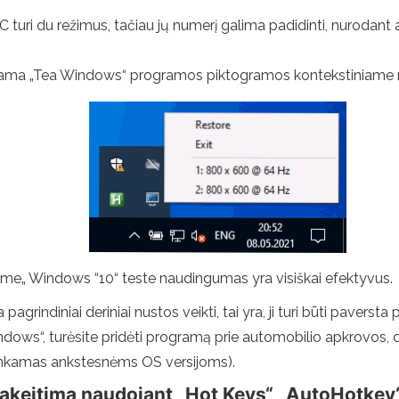
ri du režimus, tačiau jų numerį galima padidinti, nurodant a
inama „Tea Windows“ programos piktogramos kontekstiniame 
niame„ Windows “10“ teste naudingumas yra visiškai efektyvus.
agrindiniai deriniai nustos veikti, tai yra, ji turi būti paversta 
ows“, turėsite pridėti programą prie automobilio apkrovos, dau
inkamas ankstesnėms OS versijoms).
pakeitimą naudojant „Hot Keys“ „AutoHotkey