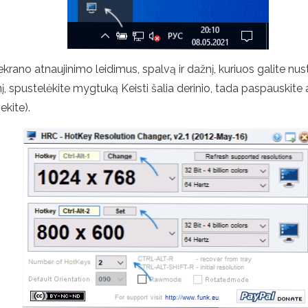
no atnaujinimo leidimus, spalvą ir dažnį, kuriuos galite nust
 spustelėkite mygtuką Keisti šalia derinio, tada paspauskite ati
kite).