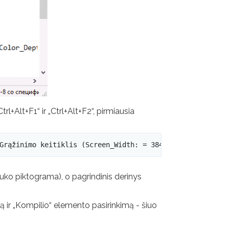
trl+Alt+F1“ ir „Ctrl+Alt+F2“, pirmiausia
Grąžinimo keitiklis (Screen_Width: = 3840, Screen_height
uko piktograma), o pagrindinis derinys
ilą ir „Kompilio“ elemento pasirinkimą - šiuo