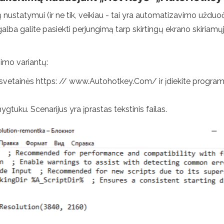
šų nustatymui (ir ne tik, veikiau - tai yra automatizavimo užd
ba galite pasiekti perjungimą tarp skirtingų ekrano skiriamų
nimo variantų:
os svetainės https: // www.Autohotkey.Com/ ir įdiekite program
ygtuku. Scenarijus yra įprastas tekstinis failas.