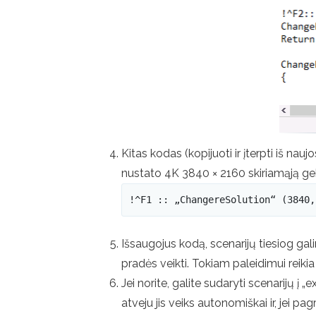
Kitas kodas (kopijuoti ir įterpti iš nauj
nustato 4K 3840 × 2160 skiriamąją gebą
!^F1 :: „ChangereSolution“ (3840,
Išsaugojus kodą, scenarijų tiesiog ga
pradės veikti. Tokiam paleidimui reiki
Jei norite, galite sudaryti scenarijų į 
atveju jis veiks autonomiškai ir, jei pag