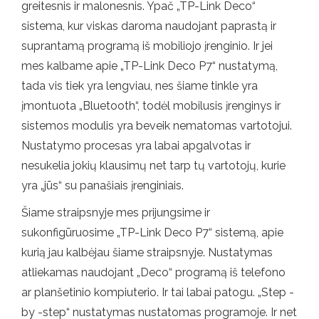
greitesnis ir malonesnis. Ypač „TP-Link Deco“
sistema, kur viskas daroma naudojant paprastą ir
suprantamą programą iš mobiliojo įrenginio. Ir jei
mes kalbame apie „TP-Link Deco P7“ nustatymą,
tada vis tiek yra lengviau, nes šiame tinkle yra
įmontuota „Bluetooth“, todėl mobilusis įrenginys ir
sistemos modulis yra beveik nematomas vartotojui.
Nustatymo procesas yra labai apgalvotas ir
nesukelia jokių klausimų net tarp tų vartotojų, kurie
yra „jūs“ su panašiais įrenginiais.
Šiame straipsnyje mes prijungsime ir
sukonfigūruosime „TP-Link Deco P7“ sistemą, apie
kurią jau kalbėjau šiame straipsnyje. Nustatymas
atliekamas naudojant „Deco“ programą iš telefono
ar planšetinio kompiuterio. Ir tai labai patogu. „Step -
by -step“ nustatymas nustatomas programoje. Ir net