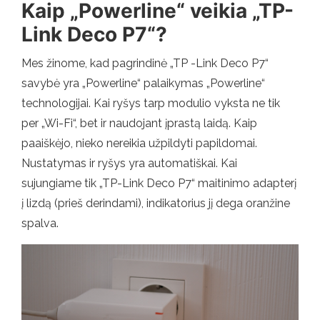
Kaip „Powerline“ veikia „TP-
Link Deco P7“?
Mes žinome, kad pagrindinė „TP -Link Deco P7“
savybė yra „Powerline“ palaikymas „Powerline“
technologijai. Kai ryšys tarp modulio vyksta ne tik
per „Wi-Fi“, bet ir naudojant įprastą laidą. Kaip
paaiškėjo, nieko nereikia užpildyti papildomai.
Nustatymas ir ryšys yra automatiškai. Kai
sujungiame tik „TP-Link Deco P7“ maitinimo adapterį
į lizdą (prieš derindami), indikatorius jį dega oranžine
spalva.