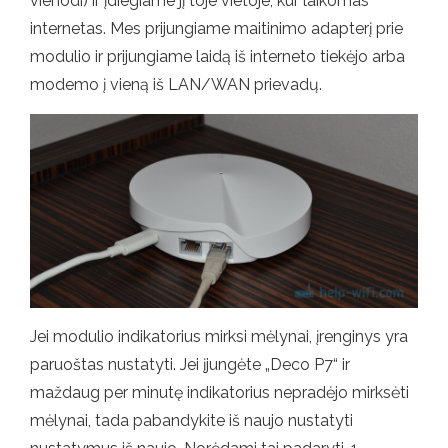
vienodi) ir įdiegiame jį toje vietoje, kur laikomas
internetas. Mes prijungiame maitinimo adapterį prie
modulio ir prijungiame laidą iš interneto tiekėjo arba
modemo į vieną iš LAN/WAN prievadų.
Jei modulio indikatorius mirksi mėlynai, įrenginys yra
paruoštas nustatyti. Jei įjungėte „Deco P7“ ir
maždaug per minutę indikatorius nepradėjo mirksėti
mėlynai, tada pabandykite iš naujo nustatyti