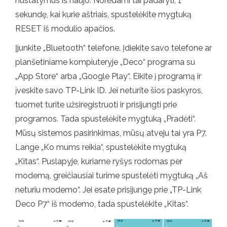
nustatymus iš naujo. Norėdami tai padaryti, 1
sekundę, kai kurie aštriais, spustelėkite mygtuką
RESET iš modulio apačios.
Įjunkite „Bluetooth“ telefone. Įdiekite savo telefone ar
planšetiniame kompiuteryje „Deco“ programa su
„App Store“ arba „Google Play“. Eikite į programą ir
įveskite savo TP-Link ID. Jei neturite šios paskyros,
tuomet turite užsiregistruoti ir prisijungti prie
programos. Tada spustelėkite mygtuką „Pradėti“.
Mūsų sistemos pasirinkimas, mūsų atveju tai yra P7.
Lange „Ko mums reikia“, spustelėkite mygtuką
„Kitas“. Puslapyje, kuriame ryšys rodomas per
modemą, greičiausiai turime spustelėti mygtuką „Aš
neturiu modemo“. Jei esate prisijungę prie „TP-Link
Deco P7“ iš modemo, tada spustelėkite „Kitas“.