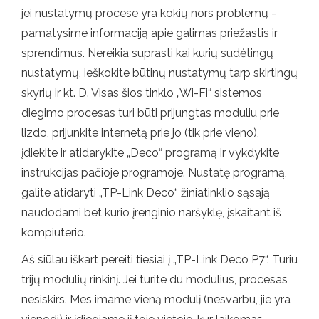
jei nustatymų procese yra kokių nors problemų -
pamatysime informaciją apie galimas priežastis ir
sprendimus. Nereikia suprasti kai kurių sudėtingų
nustatymų, ieškokite būtinų nustatymų tarp skirtingų
skyrių ir kt. D. Visas šios tinklo „Wi-Fi“ sistemos
diegimo procesas turi būti prijungtas moduliu prie
lizdo, prijunkite internetą prie jo (tik prie vieno),
įdiekite ir atidarykite „Deco“ programą ir vykdykite
instrukcijas pačioje programoje. Nustatę programą,
galite atidaryti „TP-Link Deco“ žiniatinklio sąsają
naudodami bet kurio įrenginio naršyklę, įskaitant iš
kompiuterio.
Aš siūlau iškart pereiti tiesiai į „TP-Link Deco P7“. Turiu
trijų modulių rinkinį. Jei turite du modulius, procesas
nesiskirs. Mes imame vieną modulį (nesvarbu, jie yra