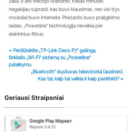
žalia, o ant trečiojo oranžinio. Kelias minutes
negalėjau suprasti, kas buvo klausimas, nes visi trys
moduliai buvo internete. Priežastis buvo prailginimo
laidas. „Powerline“ technologija neveikia per
elektrinius filtrus.
« Peržiūrėkite „TP-Link Deco P7“ galingą
tinklelio „Wi-Fi“ sistemą su „Powerline“
palaikymu
„Bluetooth“ siųstuvas televizoriui (ausinės).
Kas tai, kaip tai veikia ir kaip pasirinkti? »
Geriausi Straipsniai