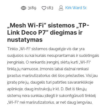
3189
183
Kirk Ward Sr.
„Mesh Wi-Fi“ sistemos „TP-
Link Deco P7“ diegimas ir
nustatymas
Tinklo „Wi-Fi“ sistemos daugelyje vis dar yra
susijusios su kai kuriais nesuprantamais ir sudėtingais
įrenginiais. O renkantis įrenginį, skirtą kurti „Wi-Fi“
tinklą jų namuose, žmonės labai dažnai renkasi
įprastus maršrutizatorius dėl šios priežasties. Visi jau
įpratę prie jų, daugelis turi patirties savarankiškoje
aplinkoje, daug instrukcijų ir kt. D. Bet iš tikrųjų
sistemą nėra sunkiau įdiegti ir sukonfigūruoti tinklelį
„Wi-Fi“ nei maršrutizatorius, ar net daug lengviau,