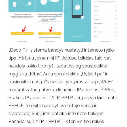
„Deco P7“ sistema bandys nustatyti interneto ryšio
tipą. Aš turiu „dinaminį IP“. Jei jūsų teikėjas taip pat
naudoja tokio tipo ryšį, tada tiesiog spustelėkite
mygtuką „Kitas“. Arba spustelėkite „Ryšio tipą“ ir
pasirinkite mūsų. Čia viskas yra įprasta, kaip „Wi-Fi“
maršrutizatorių atveju: dinaminis IP adresas, PPPoe,
Statinis IP adresas, L2TP, PPTP. Jei, pavyzdžiui, turite
PPPOE, turėsite nurodyti vartotojo vardą ir
slaptažodį, kurį jums pateikė interneto teikėjas.
Panašiai su L2TP ir PPTP. Tik ten vis tiek reikės