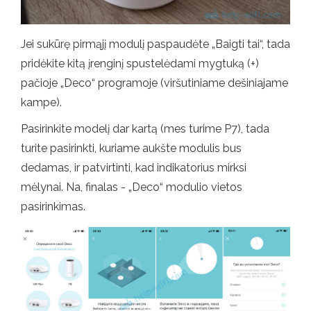
Jei sukūrę pirmąjį modulį paspaudėte „Baigti tai“, tada
pridėkite kitą įrenginį spustelėdami mygtuką (+)
pačioje „Deco“ programoje (viršutiniame dešiniajame
kampe).
Pasirinkite modelį dar kartą (mes turime P7), tada
turite pasirinkti, kuriame aukšte modulis bus
dedamas, ir patvirtinti, kad indikatorius mirksi
mėlynai. Na, finalas - „Deco“ modulio vietos
pasirinkimas.