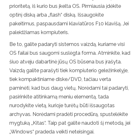
prioritetą, iš kurio bus įkelta OS. Pirmiausia įdėkite
optinį diską arba „flash“ diską. Išsaugokite
pakeitimus, paspausdami klaviatūros F10 klavišą. Jei
paleidžiamas kompiuteris.
Be to, galite padaryti sistemos vaizdą, kuriame visi
OS failai bus saugomi suslėgta forma. Atminkite, kad
šiuo atveju dabartinė jūsų OS būsena bus įrašyta.
Vaizdą galite parašyti tiek kompiuterio geležinkelyje,
tiek kompaktiniame diske/DVD, tačiau verta
paminėti, kad bus daug vietų. Norėdami tai padaryti,
pasirinkite atitinkamą meniu elementą, tada
nurodykite vietą, kurioje turėtų būti išsaugotas
archyvas. Norėdami pradėti procedūrą, spustelėkite
mygtuką „Kitas“. Taip pat galite naudoti šį metodą, jei
„Windows“ pradeda veikti neteisingai.