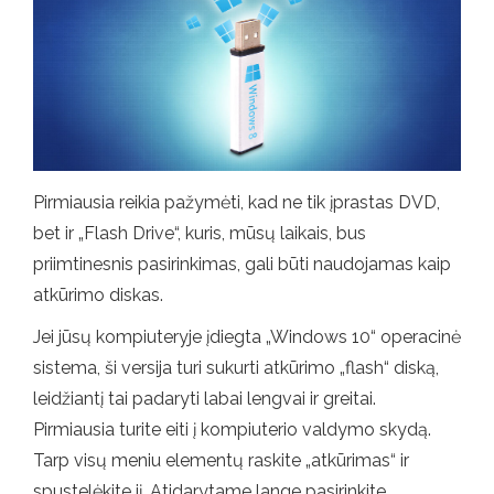
Pirmiausia reikia pažymėti, kad ne tik įprastas DVD,
bet ir „Flash Drive“, kuris, mūsų laikais, bus
priimtinesnis pasirinkimas, gali būti naudojamas kaip
atkūrimo diskas.
Jei jūsų kompiuteryje įdiegta „Windows 10“ operacinė
sistema, ši versija turi sukurti atkūrimo „flash“ diską,
leidžiantį tai padaryti labai lengvai ir greitai.
Pirmiausia turite eiti į kompiuterio valdymo skydą.
Tarp visų meniu elementų raskite „atkūrimas“ ir
spustelėkite jį. Atidarytame lange pasirinkite