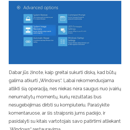
Dabar jūs žinote, kaip greitai sukurti diską, kad būtų
galima atkurti „Windows“. Labai rekomenduojama
atlikti šią operaciją, nes niekas nėra saugus nuo įvairių
nenumatytų momentų, kurių rezultatas bus
nesugebėjimas dirbti su kompiuteriu. Parašykite
komentaruose, ar šis straipsnis jums padėjo, ir
pasidalyti su kitais vartotojais savo patirtimi atliekant
„Windows“ restauravimą.