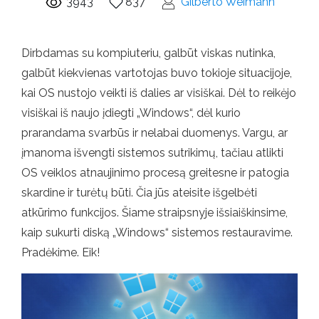
3943
837
Gilberto Weimann
Dirbdamas su kompiuteriu, galbūt viskas nutinka,
galbūt kiekvienas vartotojas buvo tokioje situacijoje,
kai OS nustojo veikti iš dalies ar visiškai. Dėl to reikėjo
visiškai iš naujo įdiegti „Windows“, dėl kurio
prarandama svarbūs ir nelabai duomenys. Vargu, ar
įmanoma išvengti sistemos sutrikimų, tačiau atlikti
OS veiklos atnaujinimo procesą greitesne ir patogia
skardine ir turėtų būti. Čia jūs ateisite išgelbėti
atkūrimo funkcijos. Šiame straipsnyje išsiaiškinsime,
kaip sukurti diską „Windows“ sistemos restauravime.
Pradėkime. Eik!