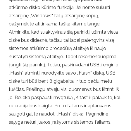
atkūrimo disko kūrimo funkciją. Jei norite sukurti
atsarginę „Windows“ failų atsarginę kopiją,
pažymėkite atitinkamą tašką kitame lange.
Atminkite, kad suaktyvinus šią parinktį, užimta vieta
diske bus didesnė, tačiau tai labai palengvins visą
sistemos atkūrimo procedūrą ateityje iš naujo
nustatyti sistemą ateityje. Todėl rekomenduojama
įjungti šią parinktį. Toliau, pasirinkdami USB įrenginio
„Flash“ atmintį, nurodykite savo „Flash“ diską. USB
diske turi būti bent 8 gigabaitai ir tuo pačiu metu
tuščias. Priešingu atveju visi duomenys bus ištrinti iš
jo. Belieka paspausti mygtuką „Kitas“ ir palaukite, kol
operacija bus baigta. Po to failams ir aplankams
saugoti galite naudoti „Flash“ diską. Pagrindinė
sąlyga neturi įtakos įrašytoms sistemos failams.