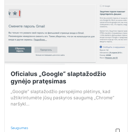
Oficialus „Google“ slaptažodžio
gynėjo pratęsimas
„Google“ slaptažodžio perspėjimo plėtinys, kad
užtikrintumėte jūsų paskyros saugumą „Chrome“
naršykl...
Saugumas