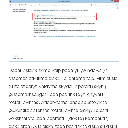
Dabar išsiaiškinkime, kaip padaryti „Windows 7“
sistemos atkūrimo diską. Tai daroma taip. Pirmiausia
turite atidaryti valdymo skydelį ir pereiti į skyrių
„Sistema ir sauga“. Tada pasirinkite „Archyvai ir
restauravimas“. Atidarytame lange spustelėkite
„Sukurkite sistemos restauravimo diską“. Tolesni
veiksmai yra labai paprasti - įdėkite į kompaktinį
diską arba DVD diską, tada pasirinkite diską su disku