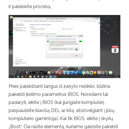
ir paleiskite procesą.
Prieš paleidžiant langus iš įrašyto nešiklio, būtina
pakeisti įkėlimo parametrus BIOS. Norėdami tai
padaryti, eikite į BIOS (kai įjungiate kompiuterį,
paspauskite klavišą DEL ar kitą, atsižvelgiant į jūsų
kompiuterio gamintoją). Kai tik BIOS, eikite į skyrių
„Boot“. Čia rasite elementą, kuriame galėsite pakeisti