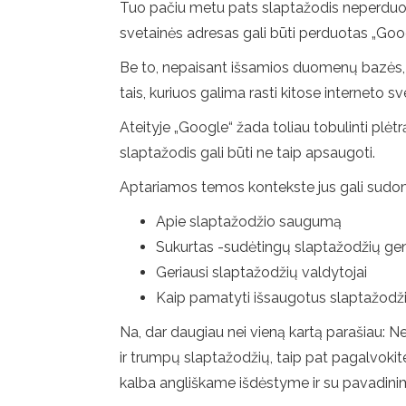
Tuo pačiu metu pats slaptažodis neperduoda
svetainės adresas gali būti perduotas „Googl
Be to, nepaisant išsamios duomenų bazės, kur
tais, kuriuos galima rasti kitose interneto s
Ateityje „Google“ žada toliau tobulinti plėtr
slaptažodis gali būti ne taip apsaugoti.
Aptariamos temos kontekste jus gali sudo
Apie slaptažodžio saugumą
Sukurtas -sudėtingų slaptažodžių ge
Geriausi slaptažodžių valdytojai
Kaip pamatyti išsaugotus slaptažod
Na, dar daugiau nei vieną kartą parašiau: N
ir trumpų slaptažodžių, taip pat pagalvokite
kalba angliškame išdėstyme ir su pavadini