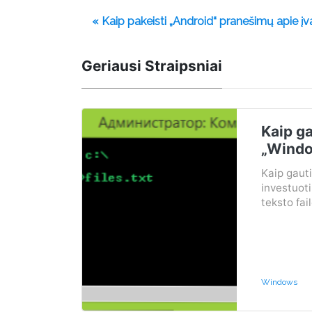
« Kaip pakeisti „Android“ pranešimų apie į
Geriausi Straipsniai
Kaip ga
„Windo
Kaip gauti 
investuoti
teksto fail
Windows