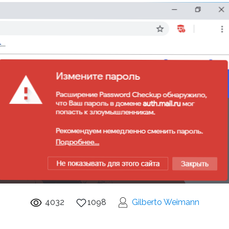
4032
1098
Gilberto Weimann