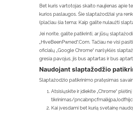
Bet kuris vartotojas skaito naujienas apie t
kurios paslaugos. Šie slaptažodžiai yra renk
(plačiau šia tema: Kaip galite nulaužti slapt
Jei norite, galite patikrinti, ar jūsų slapta
„HiveBeenPwned“.Com. Tačiau ne visi pasitiki
oficialų „Google Chrome“ naršyklės slaptažodž
gresia pavojus, jis bus aptartas ir bus aptarta
Naudojant slaptažodžio patikri
Slaptažodžio patikrinimo pratęsimas savaim
Atsisiųskite ir įdiekite „Chrome“ plė
tikrinimas/pncabnpcfmalkjpaJodfhijc
Kai įvesdami bet kurią svetainę naudoj