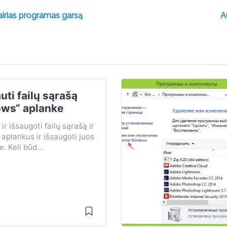
vairias programas garsą
A
uti failų sąrašą
ws“ aplanke
ir išsaugoti failų sąrašą ir
 aplankus ir išsaugoti juos
e. Keli būd...