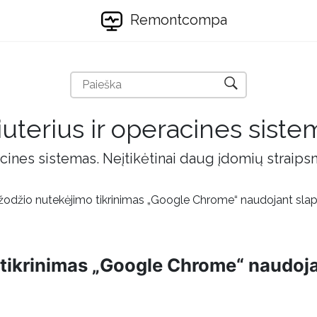
Remontcompa
uterius ir operacines siste
cines sistemas. Neįtikėtinai daug įdomių straips
žodžio nutekėjimo tikrinimas „Google Chrome“ naudojant slap
 tikrinimas „Google Chrome“ naudoj