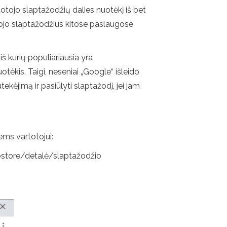
totojo slaptažodžių dalies nuotėkį iš bet
otojo slaptažodžius kitose paslaugose
iš kurių populiariausia yra
tėkis. Taigi, neseniai „Google“ išleido
ekėjimą ir pasiūlyti slaptažodį, jei jam
ems vartotojui:
webstore/detalė/slaptažodžio