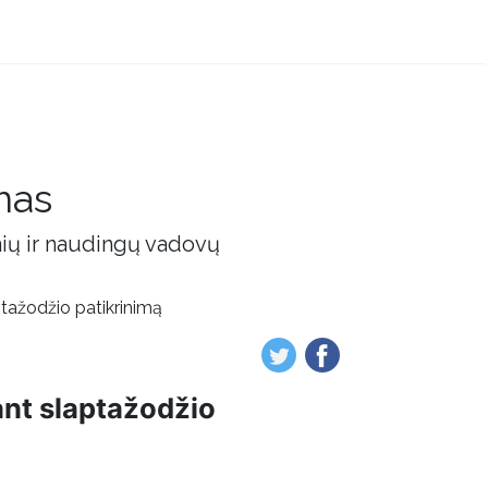
mas
nių ir naudingų vadovų
tažodžio patikrinimą
ant slaptažodžio