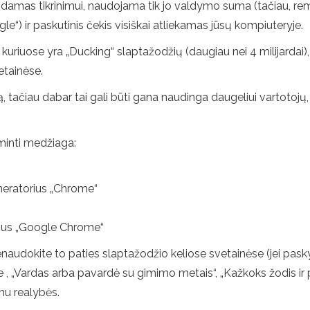
mas tikrinimui, naudojama tik jo valdymo suma (tačiau, remia
e“) ir paskutinis čekis visiškai atliekamas jūsų kompiuteryje.
iuose yra „Ducking“ slaptažodžių (daugiau nei 4 milijardai), ku
vetainėse.
ą, tačiau dabar tai gali būti gana naudinga daugeliui vartotojų,
minti medžiaga:
neratorius „Chrome“
žius „Google Chrome“
enaudokite to paties slaptažodžio keliose svetainėse (jei pas
 , „Vardas arba pavardė su gimimo metais“, „Kažkoks žodis ir po
mu realybės.