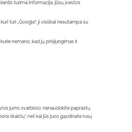
ntis turima informacija, jūsų įvestos
ri turi „Google“, ji visiškai nesutampa su
 kurie nemano, kad jų prisijungimas ir
kyros jums svarbios), nenaudokite paprastų
ra skaičių“, net kai jūs juos gąsdinate rusų