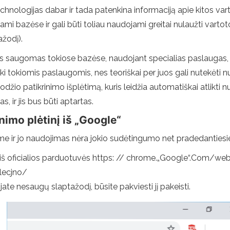
echnologijas dabar ir tada patenkina informaciją apie kitos var
ami bazėse ir gali būti toliau naudojami greitai nulaužti vart
ažodį).
žodis saugomas tokiose bazėse, naudojant specialias paslaugas, 
 tokiomis paslaugomis, nes teoriškai per juos gali nutekėti nuo
io patikrinimo išplėtimą, kuris leidžia automatiškai atlikti nut
s, ir jis bus būti aptartas.
nimo plėtinį iš „Google“
e ir jo naudojimas nėra jokio sudėtingumo net pradedantiesi
tinį iš oficialios parduotuvės https: // chrome.„Google“.Com/
lecjno/
ate nesaugų slaptažodį, būsite pakviesti jį pakeisti.