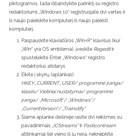
piktogramos, tada išbandykite parinktį su registro
redaktoriumi: „Windows 10“ registruojate dvi vertes ir
iš naujo paleiskite kompiuterį iš naujo paleisti
kompiuterį.
Paspauskite klaviatūros „Win+R“ klavišus (kur
„Win“ yra OS emblema), įveskite
Regedit
ir
spustelėkite Enter, „Windows“ registro
redaktorius atidarys
Eikite į skyrių (aplankas)
HKEY_CURRENT_USER/ programinė įranga/
klasės/ Vietiniai nustatymai/ programinė
įranga/ „Microsoft“/ „Windows“/
„CurrentVersion“/ „Trainotify“
Šiame aplanke dešinėje rasite dvi reikšmes su
pavadinimais
„ICStreams“
Ir
Pasticontream
atitinkamai (jei vieno iš jų nėra, nekreipkite