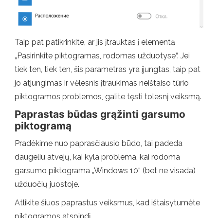
Taip pat patikrinkite, ar jis įtrauktas į elementą
„Pasirinkite piktogramas, rodomas užduotyse“. Jei
tiek ten, tiek ten, šis parametras yra įjungtas, taip pat
jo atjungimas ir vėlesnis įtraukimas neištaiso tūrio
piktogramos problemos, galite tęsti tolesnį veiksmą.
Paprastas būdas grąžinti garsumo
piktogramą
Pradėkime nuo paprasčiausio būdo, tai padeda
daugeliu atvejų, kai kyla problema, kai rodoma
garsumo piktograma „Windows 10“ (bet ne visada)
užduočių juostoje.
Atlikite šiuos paprastus veiksmus, kad ištaisytumėte
piktogramos atspindį.