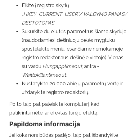
Eikite į registro skyrių
„HKEY_CURRENT_USER“/ VALDYMO PANAS/
DESTOTOPAS
Sukurkite du eilutės parametrus šiame skyriuje
(naudodamiesi dešiniuoju pelės mygtuku
spustelėkite meniu, esančiame nemokamoje
registro redaktoriaus dešinėje vietoje). Vienas
su vardu
Hungapptimeout
, antra -
Waittokillantimeout
.
Nustatykite 20 000 abiejų parametrų vertę ir
uždarykite registro redaktorių.
Po to taip pat paleiskite kompiuterį, kad
patikrintumėte, ar efektas turėjo efektą.
Papildoma informacija
Jei koks nors būdas padėjo, taip pat išbandykite