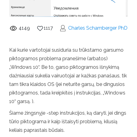
4149
1117
Charles Schamberger PhD
Kai kurie vartotojai susiduria su trūkstamo garsumo
piktogramos problema pranešime (arbatos)
„Windows 10“. Be to, garso piktogramos išnykimą
dažniausiai sukelia vairuotojai ar kažkas panašaus, tik
tam tikra klaidos OS (jei neturite garsų, be dingusios
piktogramos, tada kreipkitės į instrukcijas, „Windows
10“ garsą. ).
Šiame žingsnyje -step instrukcijos, ką daryti, jei dings
tūrio piktograma ir kaip ištaisyti problemą, kilusią
keliais paprastais būdais.