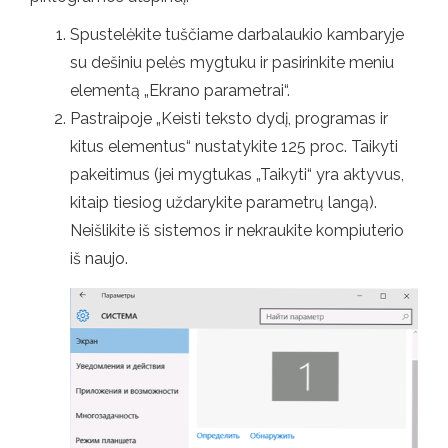
Spustelėkite tuščiame darbalaukio kambaryje
su dešiniu pelės mygtuku ir pasirinkite meniu
elementą „Ekrano parametrai“.
Pastraipoje „Keisti teksto dydį, programas ir
kitus elementus“ nustatykite 125 proc. Taikyti
pakeitimus (jei mygtukas „Taikyti“ yra aktyvus,
kitaip tiesiog uždarykite parametrų langą).
Neišlikite iš sistemos ir nekraukite kompiuterio
iš naujo.