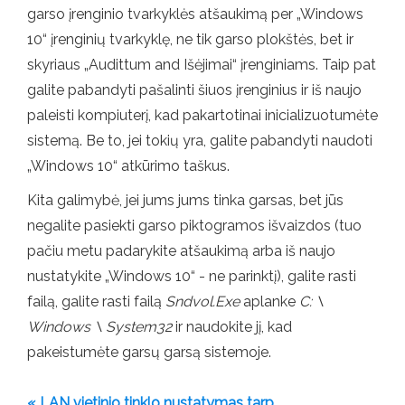
garso įrenginio tvarkyklės atšaukimą per „Windows
10“ įrenginių tvarkyklę, ne tik garso plokštės, bet ir
skyriaus „Audittum and Išėjimai“ įrenginiams. Taip pat
galite pabandyti pašalinti šiuos įrenginius ir iš naujo
paleisti kompiuterį, kad pakartotinai inicializuotumėte
sistemą. Be to, jei tokių yra, galite pabandyti naudoti
„Windows 10“ atkūrimo taškus.
Kita galimybė, jei jums jums tinka garsas, bet jūs
negalite pasiekti garso piktogramos išvaizdos (tuo
pačiu metu padarykite atšaukimą arba iš naujo
nustatykite „Windows 10“ - ne parinktį), galite rasti
failą, galite rasti failą
Sndvol.Exe
aplanke
C: \
Windows \ System32
ir naudokite jį, kad
pakeistumėte garsų garsą sistemoje.
« LAN vietinio tinklo nustatymas tarp