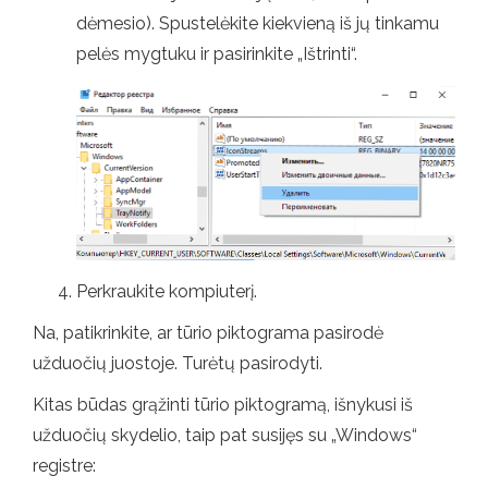
dėmesio). Spustelėkite kiekvieną iš jų tinkamu
pelės mygtuku ir pasirinkite „Ištrinti“.
Perkraukite kompiuterį.
Na, patikrinkite, ar tūrio piktograma pasirodė
užduočių juostoje. Turėtų pasirodyti.
Kitas būdas grąžinti tūrio piktogramą, išnykusi iš
užduočių skydelio, taip pat susijęs su „Windows“
registre: