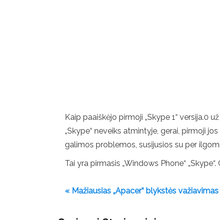
Kaip paaiškėjo pirmoji „Skype 1“ versija.0 už
„Skype“ neveiks atmintyje, gerai, pirmoji jos
galimos problemos, susijusios su per ilgomi
Tai yra pirmasis „Windows Phone“ „Skype“. G
« Mažiausias „Apacer“ blykstės važiavimas