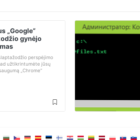
us „Google“
žodžio gynėjo
imas
slaptažodžio perspėjimo
kad užtikrintumėte jūsų
 saugumą „Chrome“