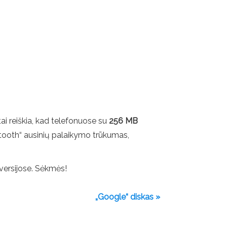
 tai reiškia, kad telefonuose su
256 MB
luetooth“ ausinių palaikymo trūkumas,
 versijose. Sėkmės!
„Google“ diskas »