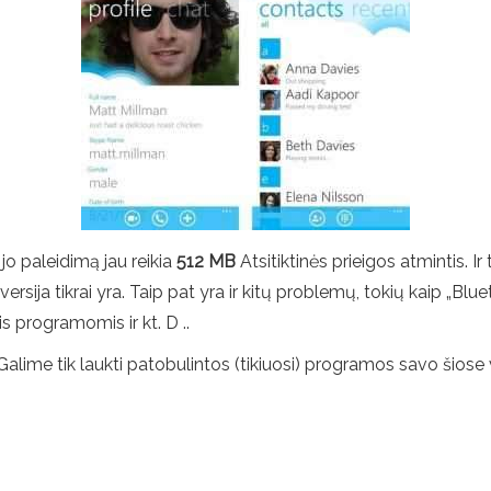
 jo paleidimą jau reikia
512 MB
Atsitiktinės prieigos atmintis. Ir
 versija tikrai yra. Taip pat yra ir kitų problemų, tokių kaip „B
s programomis ir kt. D ..
alime tik laukti patobulintos (tikiuosi) programos savo šiose