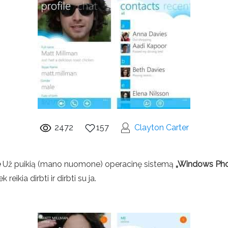
2472
157
Clayton Carter
e
Už puikią (mano nuomone) operacinę sistemą
„Windows Ph
eikia dirbti ir dirbti su ja.