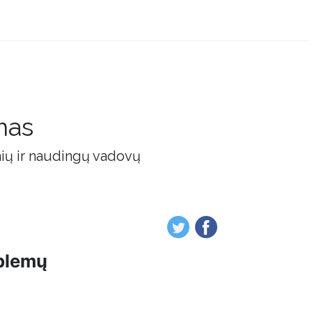
mas
nių ir naudingų vadovų
blemų