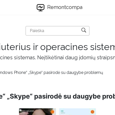
Remontcompa
uterius ir operacines siste
cines sistemas. Neįtikėtinai daug įdomių straips
indows Phone“ „Skype“ pasirodė su daugybe problemų
“ „Skype“ pasirodė su daugybe pro