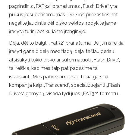
pagrindinis „FAT32“ pranašumas „Flash Drive“ yra
puikus jo suderinamumas. Dėl šios priežasties net
negalite jaudintis dėl disko veiklos, rodykite jame
įrašytą turinį bet kuriame įrenginyje.
Deja, dėl to baigti „Fat32“ pranašumai. Jei jums reikia
įrašyti gana didelę medžiagą, deja, tačiau geriau
atsisakyti tokio disko ar suformatuoti „Flash Drive“,
tai reiškia, kad mes taip pat padėsime tai
išsiaiškinti. Mes pabrėžiame, kad tokia garsioji
kompanija kaip „Transcend“, specializuojanti „Flash
Drives“ gamybą, visada lydi juos „FAT32“ formatu.