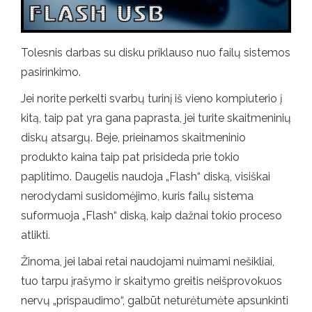
Tolesnis darbas su disku priklauso nuo failų sistemos
pasirinkimo.
Jei norite perkelti svarbų turinį iš vieno kompiuterio į
kitą, taip pat yra gana paprasta, jei turite skaitmeninių
diskų atsargų. Beje, prieinamos skaitmeninio
produkto kaina taip pat prisideda prie tokio
paplitimo. Daugelis naudoja „Flash“ diską, visiškai
nerodydami susidomėjimo, kuris failų sistema
suformuoja „Flash“ diską, kaip dažnai tokio proceso
atlikti.
Žinoma, jei labai retai naudojami nuimami nešikliai,
tuo tarpu įrašymo ir skaitymo greitis neišprovokuos
nervų „prispaudimo“, galbūt neturėtumėte apsunkinti