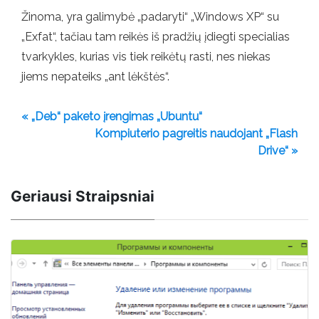
Žinoma, yra galimybė „padaryti“ „Windows XP“ su
„Exfat“, tačiau tam reikės iš pradžių įdiegti specialias
tvarkykles, kurias vis tiek reikėtų rasti, nes niekas
jiems nepateiks „ant lėkštės“.
« „Deb“ paketo įrengimas „Ubuntu“
Kompiuterio pagreitis naudojant „Flash
Drive“ »
Geriausi Straipsniai