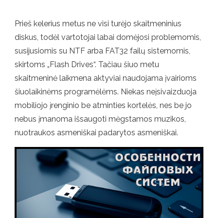
Prieš kelerius metus ne visi turėjo skaitmeninius
diskus, todėl vartotojai labai domėjosi problemomis,
susijusiomis su NTF arba FAT32 failų sistemomis,
skirtoms „Flash Drives“. Tačiau šiuo metu
skaitmeninė laikmena aktyviai naudojama įvairioms
šiuolaikinėms programėlėms. Niekas neįsivaizduoja
mobiliojo įrenginio be atminties kortelės, nes be jo
nebus įmanoma išsaugoti mėgstamos muzikos,
nuotraukos asmeniškai padarytos asmeniškai.