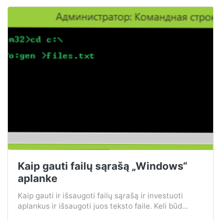
Kaip gauti failų sąrašą „Windows“
aplanke
Kaip gauti ir išsaugoti failų sąrašą ir investuoti
aplankus ir išsaugoti juos teksto faile. Keli būd...