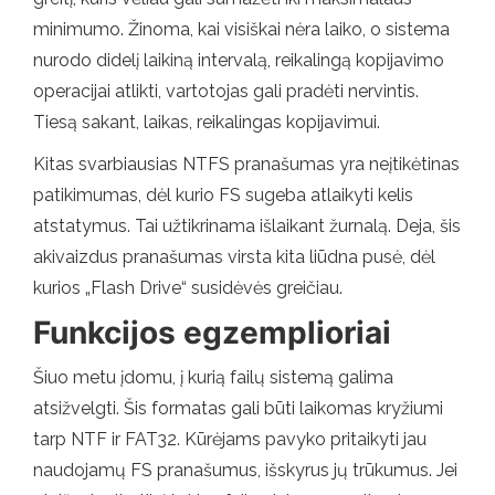
minimumo. Žinoma, kai visiškai nėra laiko, o sistema
nurodo didelį laikiną intervalą, reikalingą kopijavimo
operacijai atlikti, vartotojas gali pradėti nervintis.
Tiesą sakant, laikas, reikalingas kopijavimui.
Kitas svarbiausias NTFS pranašumas yra neįtikėtinas
patikimumas, dėl kurio FS sugeba atlaikyti kelis
atstatymus. Tai užtikrinama išlaikant žurnalą. Deja, šis
akivaizdus pranašumas virsta kita liūdna pusė, dėl
kurios „Flash Drive“ susidėvės greičiau.
Funkcijos egzemplioriai
Šiuo metu įdomu, į kurią failų sistemą galima
atsižvelgti. Šis formatas gali būti laikomas kryžiumi
tarp NTF ir FAT32. Kūrėjams pavyko pritaikyti jau
naudojamų FS pranašumus, išskyrus jų trūkumus. Jei