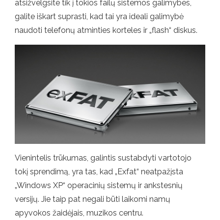
atsižvelgsite tik į tokios failų sistemos galimybes,
galite iškart suprasti, kad tai yra ideali galimybė
naudoti telefonų atminties korteles ir „flash“ diskus.
Vienintelis trūkumas, galintis sustabdyti vartotojo
tokį sprendimą, yra tas, kad „Exfat“ neatpažįsta
„Windows XP“ operacinių sistemų ir ankstesnių
versijų. Jie taip pat negali būti laikomi namų
apyvokos žaidėjais, muzikos centru.