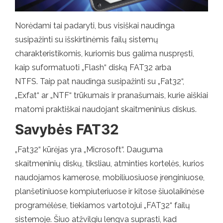
Norėdami tai padaryti, bus visiškai naudinga
susipažinti su išskirtinėmis failų sistemų
charakteristikomis, kuriomis bus galima nuspręsti,
kaip suformatuoti „Flash“ diską FAT32 arba
NTFS. Taip pat naudinga susipažinti su „Fat32“,
„Exfat“ ar „NTF“ trūkumais ir pranašumais, kurie aiškiai
matomi praktiškai naudojant skaitmeninius diskus.
Savybės FAT32
„Fat32“ kūrėjas yra „Microsoft“. Dauguma
skaitmeninių diskų, tiksliau, atminties kortelės, kurios
naudojamos kamerose, mobiliuosiuose įrenginiuose,
planšetiniuose kompiuteriuose ir kitose šiuolaikinėse
programėlėse, tiekiamos vartotojui „FAT32“ failų
sistemoje. Šiuo atžvilgiu lengva suprasti, kad