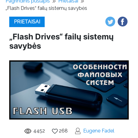
Pagrindinis puslapis
Prietaisai
„Flash Drives“ failų sistemų savybės
PRIETAISAI
„Flash Drives“ failų sistemų
savybės
4452
268
Eugene Fadel