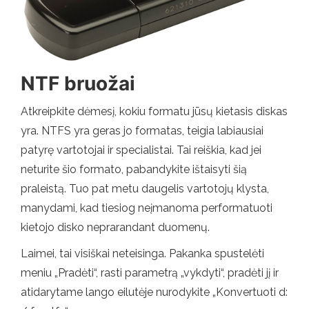
NTF bruožai
Atkreipkite dėmesį, kokiu formatu jūsų kietasis diskas
yra. NTFS yra geras jo formatas, teigia labiausiai
patyrę vartotojai ir specialistai. Tai reiškia, kad jei
neturite šio formato, pabandykite ištaisyti šią
praleistą. Tuo pat metu daugelis vartotojų klysta,
manydami, kad tiesiog neįmanoma performatuoti
kietojo disko neprarandant duomenų.
Laimei, tai visiškai neteisinga. Pakanka spustelėti
meniu „Pradėti“, rasti parametrą „vykdyti“, pradėti jį ir
atidarytame lango eilutėje nurodykite „Konvertuoti d: