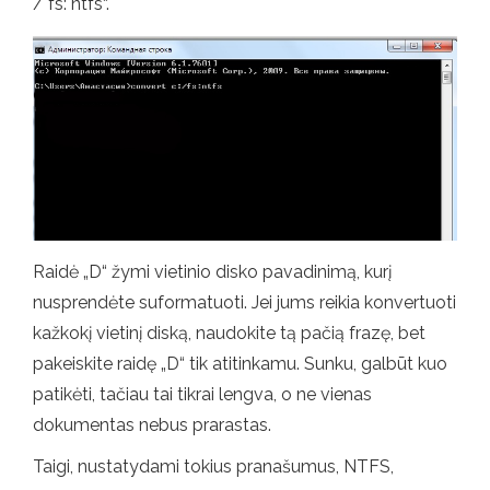
/ fs: ntfs“.
Raidė „D“ žymi vietinio disko pavadinimą, kurį
nusprendėte suformatuoti. Jei jums reikia konvertuoti
kažkokį vietinį diską, naudokite tą pačią frazę, bet
pakeiskite raidę „D“ tik atitinkamu. Sunku, galbūt kuo
patikėti, tačiau tai tikrai lengva, o ne vienas
dokumentas nebus prarastas.
Taigi, nustatydami tokius pranašumus, NTFS,