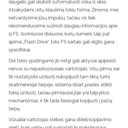
daugelis gali skubėti suformatuoti viską iš eilės.
Atsakydami į kitų klausimą tokiu forma. Žinoma, mes
netvardysime jūsų impulsų, tačiau vis tiek
rekomenduosime sužinoti daugiau informacijos apie
šį FS. Išoriniuose diskuose, kurių numeris taip pat
apima „Flash Drive“, toks FS kartais gali elgtis gana
specifiškai.
Dėl tokio ypatingumo jis netgi gali aktyviai apiplėšti
nervus su nepasiruošusiais vartotojais. Visų pirma, kai
tik nustatysite užduotį nukopijuoti tam tikrą turinį
skaitmeninėje terpėje, sistema iškart pradės atlikti
tokią užduotį, tačiau pirmiausia joje yra talpyklos
mechanizmas, ir tik tada tiesiogiai kopijuoti į pačią
terpę.
Vizualiai vartotojas stebės gana didelį kopijavimo
greitį, kuris vėliau gali sumažėti iki maksimalaus