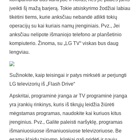
įveikti šį mažą barjerą. Tokie atsiskyrimo žodžiai labiau
tikėtini tiems, kurie anksčiau nebandė atlikti tokių
operacijų su kai kuriais namų įrenginiais. Pvz., Jei
anksčiau nelipote išmaniojo telefono ar planšetinio
kompiuterio. Žinoma, su „LG TV“ viskas bus daug
lengviau.
Sužinokite, kaip teisingai ir patys mirksėti ar perjungti
LG televizorių iš „Flash Drive“
Apskritai, programinė įranga ar TV programinė įranga
yra įrankių rinkinys, kuris iš tikrųjų leidžia žiūrėti
mėgstamas programas, naudokite kai kuriuos kitus
įrenginius. Pvz., Galite paleisti naršyklę, programas
išmaniuosiuose išmaniuosiuose televizoriuose. Be
esamų klaidų taisymo, kūrėjai gali pridėti ir naujų