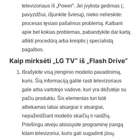
televizoriaus iš „Power“. Jei įvyksta gedimas (,
pavyzdžiui, išjunkite šviesą), nieko nelieskite:
procesas tęsiasi pašalinus problemą. Kalbant
apie bet kokias problemas, pabandykite dar kartą
atlikti procedūrą arba kreiptis į specialistą
pagalbos.
Kaip mirksėti „LG TV“ iš „Flash Drive“
Išrašykite visą įrenginio modelio pavadinimą,
kuris. Šią informaciją galite rasti televizoriaus
gale arba vartotojo vadove, kuri yra dėžutėje su
pačiu produktu. Šis elementas turi būti
atliekamas labai atsargiai ir atsargiai,
nepažeidžiant modelio skaičių ir raidžių.
Priešingu atveju atsisiųsite programinę įrangą
kitam televizoriui, kuris gali sugadinti jūsų.