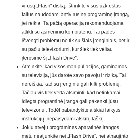
virusų „Flash“ diską. Ištrinkite visus užkrėstus
failus naudodami antivirusinę programinę įrangą,
jei reikia. Tą pačią operaciją rekomenduojama
atlikti su asmeniniu kompiuteriu. Tai padės
išvengti problemų ne tik su šiais įrenginiais, bet ir
su pačiu televizoriumi, kur šiek tiek vėliau
įterpsime šį „Flash Drive“.
Atminkite, kad visos manipuliacijos, gaminamos
su televizija, jūs darote savo pavojų ir riziką. Tai
nereiškia, kad su įrenginiu gali kilti problemų.
Tačiau vis tiek verta atsiminti, kad netinkamai
įdiegta programinė įranga gali pakenkti jūsų
televizoriui. Todėl pabandykite aiškiai laikytis
instrukcijų, nepaisydami atskirų taškų.
Jokiu atveju programinės aparatinės įrangos
metu neatjunkite nei „Flash Drive“, nei atnaujinto