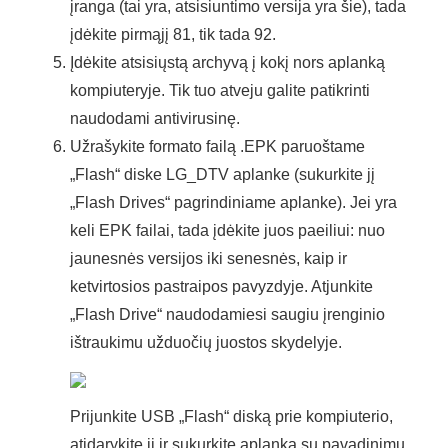
įranga (tai yra, atsisiuntimo versija yra šie), tada
įdėkite pirmąjį 81, tik tada 92.
Įdėkite atsisiųstą archyvą į kokį nors aplanką
kompiuteryje. Tik tuo atveju galite patikrinti
naudodami antivirusinę.
Užrašykite formato failą .EPK paruoštame
„Flash“ diske LG_DTV aplanke (sukurkite jį
„Flash Drives“ pagrindiniame aplanke). Jei yra
keli EPK failai, tada įdėkite juos paeiliui: nuo
jaunesnės versijos iki senesnės, kaip ir
ketvirtosios pastraipos pavyzdyje. Atjunkite
„Flash Drive“ naudodamiesi saugiu įrenginio
ištraukimu užduočių juostos skydelyje.
Prijunkite USB „Flash“ diską prie kompiuterio,
atidarykite jį ir sukurkite aplanką su pavadinimu