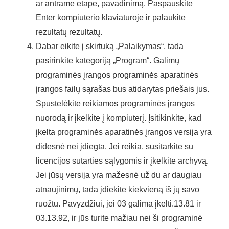
ar antrame etape, pavadinimą. Paspauskite
Enter kompiuterio klaviatūroje ir palaukite
rezultatų rezultatų.
Dabar eikite į skirtuką „Palaikymas“, tada
pasirinkite kategoriją „Program“. Galimų
programinės įrangos programinės aparatinės
įrangos failų sąrašas bus atidarytas priešais jus.
Spustelėkite reikiamos programinės įrangos
nuorodą ir įkelkite į kompiuterį. Įsitikinkite, kad
įkelta programinės aparatinės įrangos versija yra
didesnė nei įdiegta. Jei reikia, susitarkite su
licencijos sutarties sąlygomis ir įkelkite archyvą.
Jei jūsų versija yra mažesnė už du ar daugiau
atnaujinimų, tada įdiekite kiekvieną iš jų savo
ruožtu. Pavyzdžiui, jei 03 galima įkelti.13.81 ir
03.13.92, ir jūs turite mažiau nei ši programinė