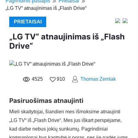
Pagrindinis puslapis
Prietaisai
„LG TV“ atnaujinimas iš „Flash Drive“
PRIETAISAI
„LG TV“ atnaujinimas iš „Flash
Drive“
4525
910
Thomas Zemlak
Pasiruošimas atnaujinti
Mieli skaitytojai, šiandien mes išmoksime atnaujinti
„LG TV“ iš „Flash Drive“. Mes jus iškart perspėjame,
kad darbe nebus jokių sunkumų. Pagrindiniai
kompanionai bus kantrybė ir noras, nes jie padės jums