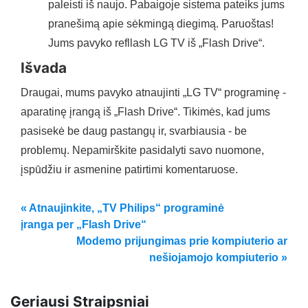
paleisti iš naujo. Pabaigoje sistema pateiks jums
pranešimą apie sėkmingą diegimą. Paruoštas!
Jums pavyko refllash LG TV iš „Flash Drive“.
Išvada
Draugai, mums pavyko atnaujinti „LG TV“ programinę -
aparatinę įrangą iš „Flash Drive“. Tikimės, kad jums
pasisekė be daug pastangų ir, svarbiausia - be
problemų. Nepamirškite pasidalyti savo nuomone,
įspūdžiu ir asmenine patirtimi komentaruose.
« Atnaujinkite, „TV Philips“ programinė
įranga per „Flash Drive“
Modemo prijungimas prie kompiuterio ar
nešiojamojo kompiuterio »
Geriausi Straipsniai