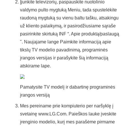
Įjunkite televizorių, paspauskite nuotolinio
valdymo pulto mygtuką Meniu, tada spustelėkite
raudoną mygtuką su vienu baltu tašku, atsakingu
už kliento palaikymą, ir pasirodžiusiame sąraše
pasirinkite skirtuką INF “. Apie produktą/paslaugą
". Naujajame lange Paimkite informaciją apie
tikslų TV modelio pavadinimą, programinės
įrangos versijas ir parašykite šią informaciją
atskirame lape.
Pamatysite TV modelį ir dabartinę programinės
įrangos versiją
Mes pereiname prie kompiuterio per naršyklę į
svetainę www.LG.Com. Paieškos lauke įveskite
įrenginio modelio, kurį mes parašėme pirmame