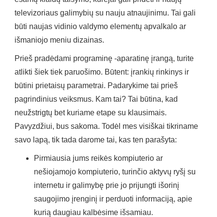
televizoriaus galimybių su nauju atnaujinimu. Tai gali
būti naujas vidinio valdymo elementų apvalkalo ar
išmaniojo meniu dizainas.
Prieš pradėdami programinę -aparatinę įrangą, turite
atlikti šiek tiek paruošimo. Būtent: įrankių rinkinys ir
būtini prietaisų parametrai. Padarykime tai prieš
pagrindinius veiksmus. Kam tai? Tai būtina, kad
neužstrigtų bet kuriame etape su klausimais.
Pavyzdžiui, bus sakoma. Todėl mes visiškai tikriname
savo lapą, tik tada darome tai, kas ten parašyta:
Pirmiausia jums reikės kompiuterio ar
nešiojamojo kompiuterio, turinčio aktyvų ryšį su
internetu ir galimybę prie jo prijungti išorinį
saugojimo įrenginį ir perduoti informaciją, apie
kurią daugiau kalbėsime išsamiau.