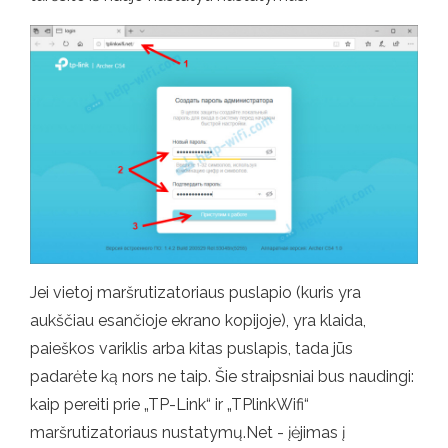
Jei vietoj maršrutizatoriaus puslapio (kuris yra
aukščiau esančioje ekrano kopijoje), yra klaida,
paieškos variklis arba kitas puslapis, tada jūs
padarėte ką nors ne taip. Šie straipsniai bus naudingi:
kaip pereiti prie „TP-Link“ ir „TPlinkWifi“
maršrutizatoriaus nustatymų.Net - įėjimas į