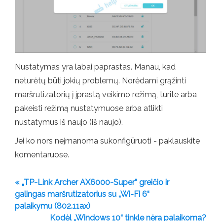
Nustatymas yra labai paprastas. Manau, kad
neturėtų būti jokių problemų. Norėdami grąžinti
maršrutizatorių į įprastą veikimo režimą, turite arba
pakeisti režimą nustatymuose arba atlikti
nustatymus iš naujo (iš naujo).
Jei ko nors neįmanoma sukonfigūruoti - paklauskite
komentaruose.
« „TP-Link Archer AX6000-Super“ greičio ir
galingas maršrutizatorius su „Wi-Fi 6“
palaikymu (802.11ax)
Kodėl „Windows 10“ tinkle nėra palaikoma?