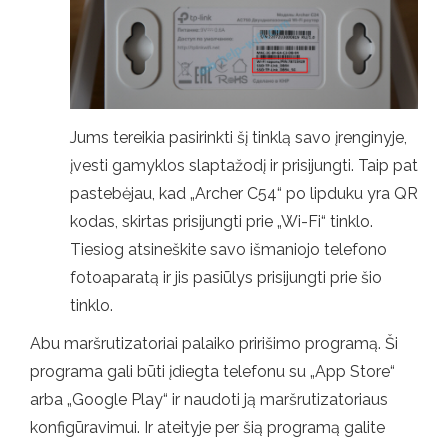
Jums tereikia pasirinkti šį tinklą savo įrenginyje,
įvesti gamyklos slaptažodį ir prisijungti. Taip pat
pastebėjau, kad „Archer C54“ po lipduku yra QR
kodas, skirtas prisijungti prie „Wi-Fi“ tinklo.
Tiesiog atsineškite savo išmaniojo telefono
fotoaparatą ir jis pasiūlys prisijungti prie šio
tinklo.
Abu maršrutizatoriai palaiko pririšimo programą. Ši
programa gali būti įdiegta telefonu su „App Store“
arba „Google Play“ ir naudoti ją maršrutizatoriaus
konfigūravimui. Ir ateityje per šią programą galite