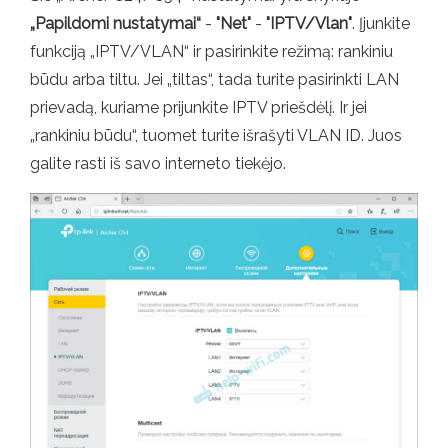
„Papildomi nustatymai“
-
"Net"
-
"IPTV/Vlan"
. Įjunkite
funkciją „IPTV/VLAN“ ir pasirinkite režimą: rankiniu
būdu arba tiltu. Jei „tiltas“, tada turite pasirinkti LAN
prievadą, kuriame prijunkite IPTV priešdėlį. Ir jei
„rankiniu būdu“, tuomet turite išrašyti VLAN ID. Juos
galite rasti iš savo interneto tiekėjo.