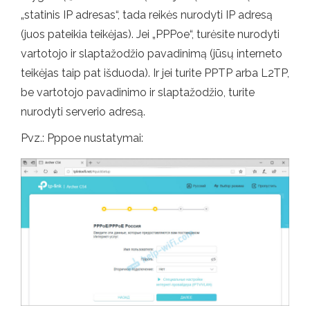
„statinis IP adresas“, tada reikės nurodyti IP adresą
(juos pateikia teikėjas). Jei „PPPoe“, turėsite nurodyti
vartotojo ir slaptažodžio pavadinimą (jūsų interneto
teikėjas taip pat išduoda). Ir jei turite PPTP arba L2TP,
be vartotojo pavadinimo ir slaptažodžio, turite
nurodyti serverio adresą.
Pvz.: Pppoe nustatymai: