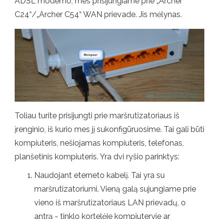
ADSL modemo, mes prisijungiame prie „Archer
C24“/„Archer C54“ WAN prievade. Jis mėlynas.
Toliau turite prisijungti prie maršrutizatoriaus iš
įrenginio, iš kurio mes jį sukonfigūruosime. Tai gali būti
kompiuteris, nešiojamas kompiuteris, telefonas,
planšetinis kompiuteris. Yra dvi ryšio parinktys:
Naudojant eterneto kabelį. Tai yra su
maršrutizatoriumi. Vieną galą sujungiame prie
vieno iš maršrutizatoriaus LAN prievadų, o
antrą - tinklo kortelėje kompiuteryje ar