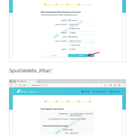
Spustelėkite „Kitas“.