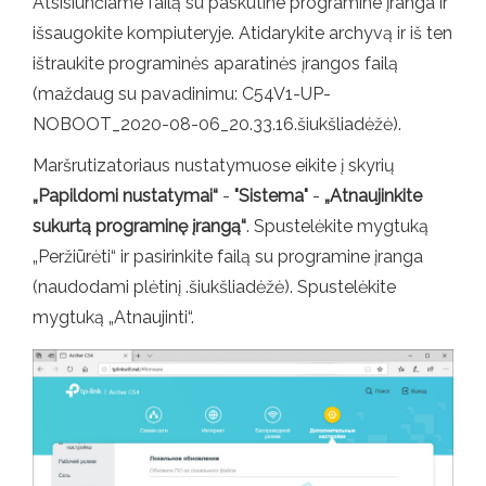
Atsisiunčiame failą su paskutine programine įranga ir
išsaugokite kompiuteryje. Atidarykite archyvą ir iš ten
ištraukite programinės aparatinės įrangos failą
(maždaug su pavadinimu: C54V1-UP-
NOBOOT_2020-08-06_20.33.16.šiukšliadėžė).
Maršrutizatoriaus nustatymuose eikite į skyrių
„Papildomi nustatymai“
-
"Sistema"
-
„Atnaujinkite
sukurtą programinę įrangą“
. Spustelėkite mygtuką
„Peržiūrėti“ ir pasirinkite failą su programine įranga
(naudodami plėtinį .šiukšliadėžė). Spustelėkite
mygtuką „Atnaujinti“.