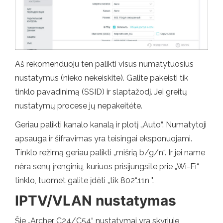
Aš rekomenduoju ten palikti visus numatytuosius
nustatymus (nieko nekeiskite). Galite pakeisti tik
tinklo pavadinimą (SSID) ir slaptažodį. Jei greitų
nustatymų procese jų nepakeitėte.
Geriau palikti kanalo kanalą ir plotį „Auto“. Numatytoji
apsauga ir šifravimas yra teisingai eksponuojami.
Tinklo režimą geriau palikti „mišrią b/g/n“. Ir jei name
nėra senų įrenginių, kuriuos prisijungsite prie „Wi-Fi“
tinklo, tuomet galite įdėti „tik 802“.11n ".
IPTV/VLAN nustatymas
Šie „Archer C24/C54“ nustatymai yra skyriuje