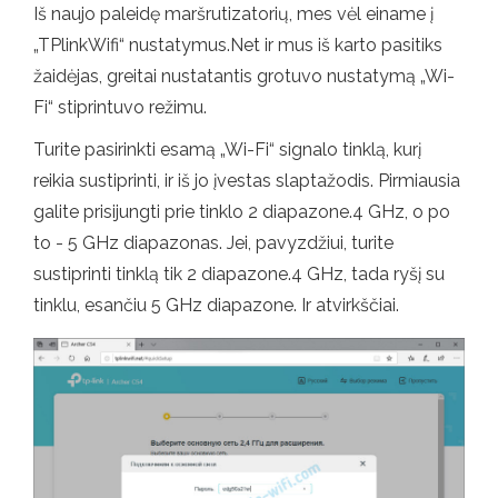
Iš naujo paleidę maršrutizatorių, mes vėl einame į
„TPlinkWifi“ nustatymus.Net ir mus iš karto pasitiks
žaidėjas, greitai nustatantis grotuvo nustatymą „Wi-
Fi“ stiprintuvo režimu.
Turite pasirinkti esamą „Wi-Fi“ signalo tinklą, kurį
reikia sustiprinti, ir iš jo įvestas slaptažodis. Pirmiausia
galite prisijungti prie tinklo 2 diapazone.4 GHz, o po
to - 5 GHz diapazonas. Jei, pavyzdžiui, turite
sustiprinti tinklą tik 2 diapazone.4 GHz, tada ryšį su
tinklu, esančiu 5 GHz diapazone. Ir atvirkščiai.