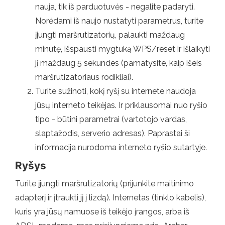
nauja, tik iš parduotuvės - negalite padaryti.
Norėdami iš naujo nustatyti parametrus, turite
įjungti maršrutizatorių, palaukti maždaug
minutę, išspausti mygtuką WPS/reset ir išlaikyti
jį maždaug 5 sekundes (pamatysite, kaip išeis
maršrutizatoriaus rodikliai).
Turite sužinoti, kokį ryšį su internete naudoja
jūsų interneto teikėjas. Ir priklausomai nuo ryšio
tipo - būtini parametrai (vartotojo vardas,
slaptažodis, serverio adresas). Paprastai ši
informacija nurodoma interneto ryšio sutartyje.
Ryšys
Turite įjungti maršrutizatorių (prijunkite maitinimo
adapterį ir įtraukti jį į lizdą). Internetas (tinklo kabelis),
kuris yra jūsų namuose iš teikėjo įrangos, arba iš