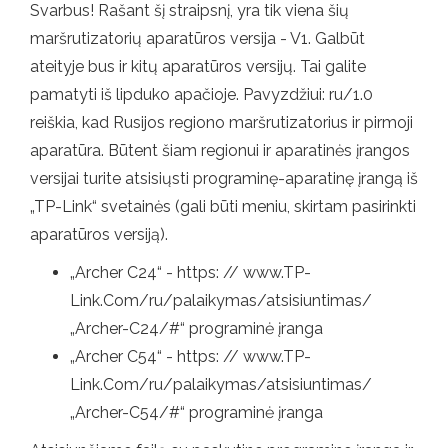
Svarbus! Rašant šį straipsnį, yra tik viena šių
maršrutizatorių aparatūros versija - V1. Galbūt
ateityje bus ir kitų aparatūros versijų. Tai galite
pamatyti iš lipduko apačioje. Pavyzdžiui: ru/1.0
reiškia, kad Rusijos regiono maršrutizatorius ir pirmoji
aparatūra. Būtent šiam regionui ir aparatinės įrangos
versijai turite atsisiųsti programinę-aparatinę įrangą iš
„TP-Link“ svetainės (gali būti meniu, skirtam pasirinkti
aparatūros versiją).
„Archer C24“ - https: // www.TP-
Link.Com/ru/palaikymas/atsisiuntimas/
„Archer-C24/#“ programinė įranga
„Archer C54“ - https: // www.TP-
Link.Com/ru/palaikymas/atsisiuntimas/
„Archer-C54/#“ programinė įranga