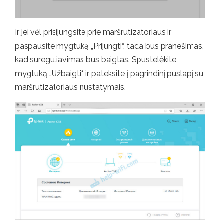
Ir jei vėl prisijungsite prie maršrutizatoriaus ir
paspausite mygtuką „Prijungti“, tada bus pranešimas,
kad sureguliavimas bus baigtas. Spustelėkite
mygtuką „Užbaigti“ ir pateksite į pagrindinį puslapį su
maršrutizatoriaus nustatymais.