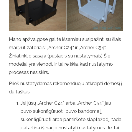
Mano apžvalgose galite išsamiau susipažinti su šiais
maršrutizatoriais: „Archer C24“ ir „Archer C54“.
Žiniatinklio sąsaja (puslapis su nustatymais) Šie
modeliai yra vienodi. Ir tai reiškia, kad nustatymo
procesas nesiskirs.
Prieš nustatydamas rekomenduoju atkreipti dėmesį į
du taškus:
Jei jūsų „Archer C24“ arba „Archer C54“ jau
buvo sukonfigūruoti, buvo bandoma jį
sukonfigūruoti arba pamiršote slaptažodį, tada
patartina iš naujo nustatyti nustatymus. Jei tai