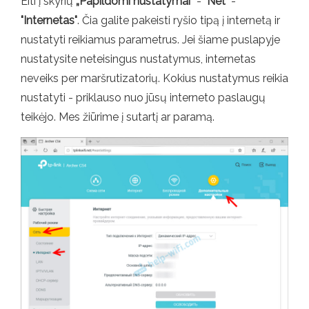
Eiti į skyrių
„Papildomi nustatymai“
-
"Net"
-
"Internetas"
. Čia galite pakeisti ryšio tipą į internetą ir
nustatyti reikiamus parametrus. Jei šiame puslapyje
nustatysite neteisingus nustatymus, internetas
neveiks per maršrutizatorių. Kokius nustatymus reikia
nustatyti - priklauso nuo jūsų interneto paslaugų
teikėjo. Mes žiūrime į sutartį ar paramą.