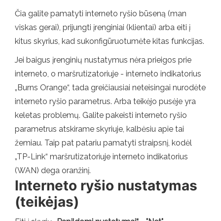
Čia galite pamatyti interneto ryšio būseną (man
viskas gerai), prijungti įrenginiai (klientai) arba eiti į
kitus skyrius, kad sukonfigūruotumėte kitas funkcijas.
Jei baigus įrenginių nustatymus nėra prieigos prie
interneto, o maršrutizatoriuje - interneto indikatorius
„Burns Orange“, tada greičiausiai neteisingai nurodėte
interneto ryšio parametrus. Arba teikėjo pusėje yra
keletas problemų. Galite pakeisti interneto ryšio
parametrus atskirame skyriuje, kalbėsiu apie tai
žemiau. Taip pat patariu pamatyti straipsnį, kodėl
„TP-Link“ maršrutizatoriuje interneto indikatorius
(WAN) dega oranžinį.
Interneto ryšio nustatymas
(teikėjas)