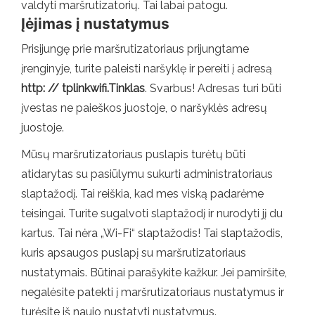
valdyti maršrutizatorių. Tai labai patogu.
Įėjimas į nustatymus
Prisijungę prie maršrutizatoriaus prijungtame
įrenginyje, turite paleisti naršyklę ir pereiti į adresą
http: // tplinkwifi.Tinklas
. Svarbus! Adresas turi būti
įvestas ne paieškos juostoje, o naršyklės adresų
juostoje.
Mūsų maršrutizatoriaus puslapis turėtų būti
atidarytas su pasiūlymu sukurti administratoriaus
slaptažodį. Tai reiškia, kad mes viską padarėme
teisingai. Turite sugalvoti slaptažodį ir nurodyti jį du
kartus. Tai nėra „Wi-Fi“ slaptažodis! Tai slaptažodis,
kuris apsaugos puslapį su maršrutizatoriaus
nustatymais. Būtinai parašykite kažkur. Jei pamiršite,
negalėsite patekti į maršrutizatoriaus nustatymus ir
turėsite iš naujo nustatyti nustatymus.