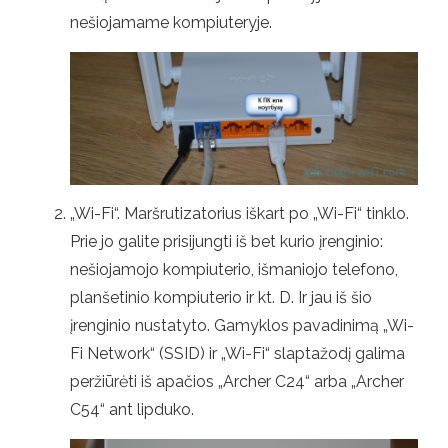
nešiojamame kompiuteryje.
„Wi-Fi“. Maršrutizatorius iškart po „Wi-Fi“ tinklo.
Prie jo galite prisijungti iš bet kurio įrenginio:
nešiojamojo kompiuterio, išmaniojo telefono,
planšetinio kompiuterio ir kt. D. Ir jau iš šio
įrenginio nustatyto. Gamyklos pavadinimą „Wi-
Fi Network“ (SSID) ir „Wi-Fi“ slaptažodį galima
peržiūrėti iš apačios „Archer C24“ arba „Archer
C54“ ant lipduko.