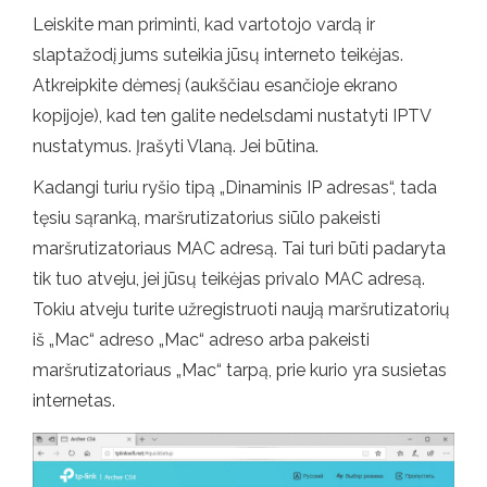
Leiskite man priminti, kad vartotojo vardą ir
slaptažodį jums suteikia jūsų interneto teikėjas.
Atkreipkite dėmesį (aukščiau esančioje ekrano
kopijoje), kad ten galite nedelsdami nustatyti IPTV
nustatymus. Įrašyti Vlaną. Jei būtina.
Kadangi turiu ryšio tipą „Dinaminis IP adresas“, tada
tęsiu sąranką, maršrutizatorius siūlo pakeisti
maršrutizatoriaus MAC adresą. Tai turi būti padaryta
tik tuo atveju, jei jūsų teikėjas privalo MAC adresą.
Tokiu atveju turite užregistruoti naują maršrutizatorių
iš „Mac“ adreso „Mac“ adreso arba pakeisti
maršrutizatoriaus „Mac“ tarpą, prie kurio yra susietas
internetas.