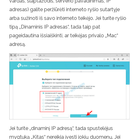
vardas, slaptažodis, serverio pavadinimas, IP
adresas) galite peržiūrėti interneto ryšio sutartyje
arba sužinoti iš savo interneto teikėjo. Jei turite ryšio
tipą „Dinaminis IP adresas“, tada taip pat
pageidautina išsiaiškinti, ar teikėjas privalo „Mac“
adresą.
Jei turite „dinaminį IP adresą“, tada spustelėjus
mygtuką „Kitas“ nereikia įvesti jokių duomenų. Jei