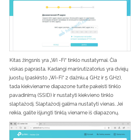
Kitas žingsnis yra „Wi -Fi“ tinklo nustatymai. Čia
viskas paprasta. Kadangi maršrutizatorius yra dviejų
juostų (paskirsto „Wi-Fi“ 2 dažniu.4 GHz ir 5 GHz),
tada kiekviename diapazone turite pakeisti tinklo
pavadinimą (SSID) ir nustatyti kiekvieno tinklo
slaptažodį. Slaptažodį galima nustatyti vienas. Jei
reikia, galite išjungti tinklą viename iš diapazonų.