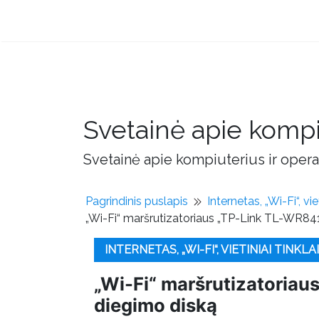
Svetainė apie kompi
Svetainė apie kompiuterius ir opera
Pagrindinis puslapis
Internetas, „Wi-Fi“, viet
„Wi-Fi“ maršrutizatoriaus „TP-Link TL-WR84
INTERNETAS, „WI-FI“, VIETINIAI TINKLAI
„Wi-Fi“ maršrutizatoriau
diegimo diską