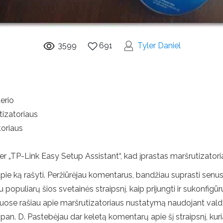
3599
691
Tyler Daniel
erio
tizatoriaus
toriaus
 „TP-Link Easy Setup Assistant“, kad įprastas maršrutizator
, apie ką rašyti. Peržiūrėjau komentarus, bandžiau suprasti sen
u populiarų šios svetainės straipsnį, kaip prijungti ir sukonfig
iuose rašiau apie maršrutizatoriaus nustatymą naudojant valdymo
r pan. D. Pastebėjau dar keletą komentarų apie šį straipsnį, ku