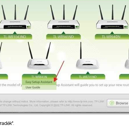
Pradėk“
.