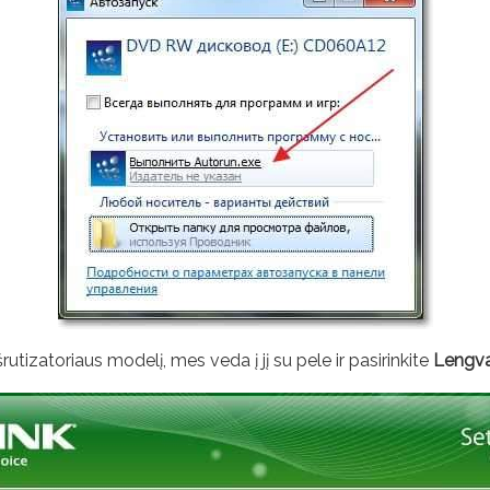
zatoriaus modelį, mes veda į jį su pele ir pasirinkite
Lengva