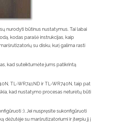
ūsų nurodyti būtinus nustatymus. Tai labai
odą, kodas parašė instrukcijas, kaip
ršrutizatorių su disku, kurį galima rasti
as, kad suteiktumėte jums patikrintą
940N, TL-WR741ND ir TL-WR740N, taip pat
reiškia, kad nustatymo procesas neturėtų būti
figūruoti :). Jei nuspręsite sukonfigūruoti
ą dėžutėje su maršrutizatoriumi ir įterpiu jį į