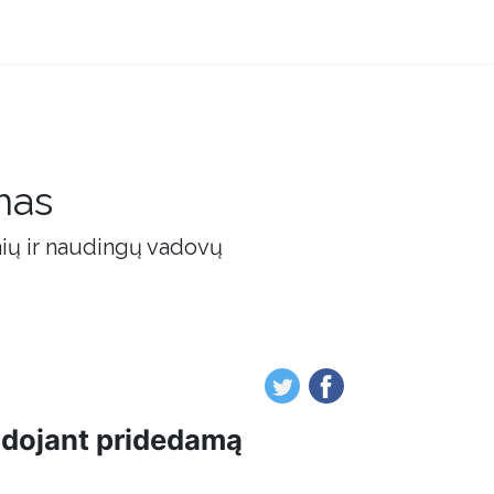
mas
nių ir naudingų vadovų
udojant pridedamą