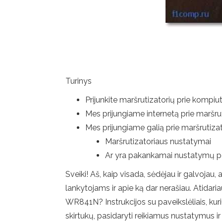
Turinys
Prijunkite maršrutizatorių prie kompiut
Mes prijungiame internetą prie maršru
Mes prijungiame galią prie maršrutiza
Maršrutizatoriaus nustatymai
Ar yra pakankamai nustatymų per
Sveiki! Aš, kaip visada, sėdėjau ir galvojau
lankytojams ir apie ką dar nerašiau. Atidaria
WR841N? Instrukcijos su paveikslėliais, kur
skirtukų, pasidaryti reikiamus nustatymus i