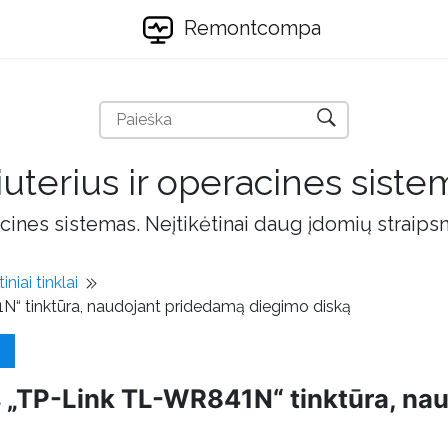
Remontcompa
uterius ir operacines siste
cines sistemas. Neįtikėtinai daug įdomių straips
iniai tinklai
1N“ tinktūra, naudojant pridedamą diegimo diską
s „TP-Link TL-WR841N“ tinktūra, na