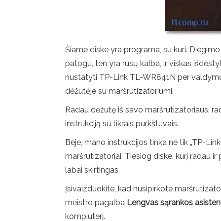
Šiame diske yra programa, su kuri. Diegimo 
patogu, ten yra rusų kalba, ir viskas išdėst
nustatyti TP-Link TL-WR841N per valdymo sky
dėžutėje su maršrutizatoriumi.
Radau dėžutę iš savo maršrutizatoriaus, ra
instrukciją su tikrais purkštuvais.
Beje, mano instrukcijos tinka ne tik „T
maršrutizatoriai. Tiesiog diske, kurį radau 
labai skirtingas.
Įsivaizduokite, kad nusipirkote maršrutizato
meistro pagalba
Lengvas sąrankos asisten
kompiuterį.