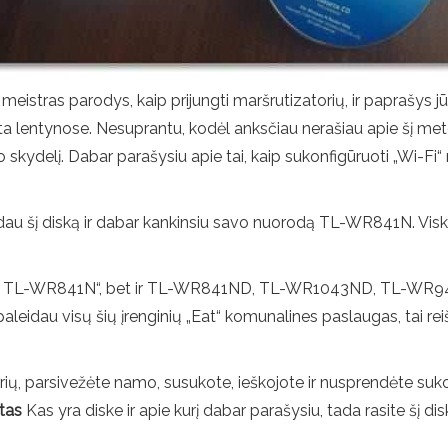
meistras parodys, kaip prijungti maršrutizatorių, ir paprašys j
yta lentynose. Nesuprantu, kodėl anksčiau nerašiau apie šį met
delį. Dabar parašysiu apie tai, kaip sukonfigūruoti „Wi-Fi“ ma
dau šį diską ir dabar kankinsiu savo nuorodą TL-WR841N. Visk
P-Link TL-WR841N“, bet ir TL-WR841ND, TL-WR1043ND, TL-WR
ir paleidau visų šių įrenginių „Eat“ komunalines paslaugas, tai 
rių, parsivežėte namo, susukote, ieškojote ir nusprendėte sukon
tas
Kas yra diske ir apie kurį dabar parašysiu, tada rasite šį disk