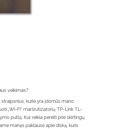
iaus veikimas?
us straipsnius, kurie yra įdomūs mano
ūruoti „Wi-Fi“ maršrutizatorių TP-Link TL-
 pultą. Kur reikia pereiti prie skirtingų
riame manęs paklausė apie diską, kuris