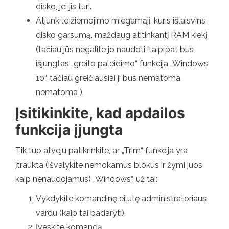
disko, jei jis turi.
Atjunkite žiemojimo miegamąjį, kuris išlaisvins
disko garsumą, maždaug atitinkantį RAM kiekį
(tačiau jūs negalite jo naudoti, taip pat bus
išjungtas „greito paleidimo“ funkcija „Windows
10“, tačiau greičiausiai ji bus nematoma
nematoma ).
Įsitikinkite, kad apdailos
funkcija įjungta
Tik tuo atveju patikrinkite, ar „Trim“ funkcija yra
įtraukta (išvalykite nemokamus blokus ir žymi juos
kaip nenaudojamus) „Windows“, už tai:
Vykdykite komandinę eilutę administratoriaus
vardu (kaip tai padaryti).
Įveskite komandą