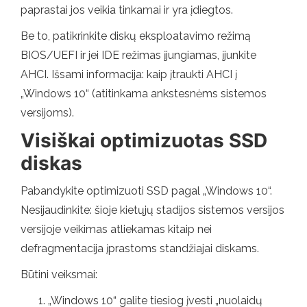
paprastai jos veikia tinkamai ir yra įdiegtos.
Be to, patikrinkite diskų eksploatavimo režimą
BIOS/UEFI ir jei IDE režimas įjungiamas, įjunkite
AHCI. Išsami informacija: kaip įtraukti AHCI į
„Windows 10“ (atitinkama ankstesnėms sistemos
versijoms).
Visiškai optimizuotas SSD
diskas
Pabandykite optimizuoti SSD pagal „Windows 10“.
Nesijaudinkite: šioje kietųjų stadijos sistemos versijos
versijoje veikimas atliekamas kitaip nei
defragmentacija įprastoms standžiajai diskams.
Būtini veiksmai:
„Windows 10“ galite tiesiog įvesti „nuolaidų