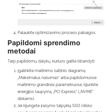
Palaukite optimizavimo proceso pabaigos.
Papildomi sprendimo
metodai
Tarp papildomų dalykų, kuriuos galite išbandyti:
Įgalinkite maitinimo šaltinio diagramą
„Maksimalus našumas“ arba papildomuose
maitinimo grandinės parametruose, išjunkite
energijos taupymą „PCI Express“ („NVME“
diskams).
Jei išjungėte įrašymo talpyklą SSD (disko