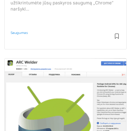
užtikrintumėte jūsų paskyros saugumą „Chrome“
naršykl...
Saugumas