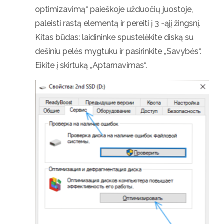
optimizavimą“ paieškoje užduočių juostoje,
paleisti rastą elementą ir pereiti į 3 -ąjį žingsnį.
Kitas būdas: laidininke spustelėkite diską su
dešiniu pelės mygtuku ir pasirinkite „Savybės“.
Eikite į skirtuką „Aptarnavimas“.