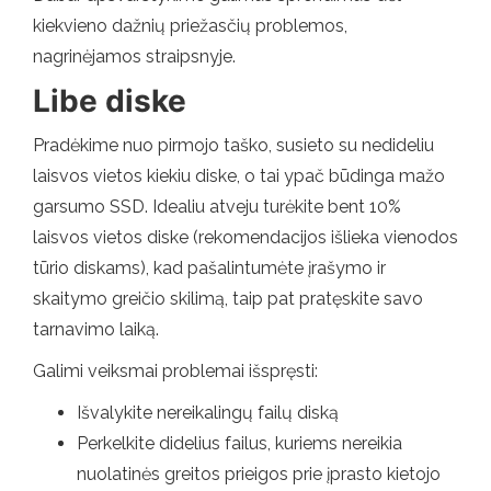
kiekvieno dažnių priežasčių problemos,
nagrinėjamos straipsnyje.
Libe diske
Pradėkime nuo pirmojo taško, susieto su nedideliu
laisvos vietos kiekiu diske, o tai ypač būdinga mažo
garsumo SSD. Idealiu atveju turėkite bent 10%
laisvos vietos diske (rekomendacijos išlieka vienodos
tūrio diskams), kad pašalintumėte įrašymo ir
skaitymo greičio skilimą, taip pat pratęskite savo
tarnavimo laiką.
Galimi veiksmai problemai išspręsti:
Išvalykite nereikalingų failų diską
Perkelkite didelius failus, kuriems nereikia
nuolatinės greitos prieigos prie įprasto kietojo