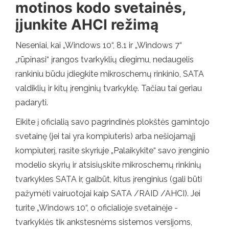
motinos kodo svetainės,
įjunkite AHCI režimą
Neseniai, kai „Windows 10“, 8.1 ir „Windows 7“
„rūpinasi“ įrangos tvarkyklių diegimu, nedaugelis
rankiniu būdu įdiegkite mikroschemų rinkinio, SATA
valdiklių ir kitų įrenginių tvarkyklę. Tačiau tai geriau
padaryti.
Eikite į oficialią savo pagrindinės plokštės gamintojo
svetainę (jei tai yra kompiuteris) arba nešiojamąjį
kompiuterį, rasite skyriuje „Palaikykite“ savo įrenginio
modelio skyrių ir atsisiųskite mikroschemų rinkinių
tvarkykles SATA ir, galbūt, kitus įrenginius (gali būti
pažymėti vairuotojai kaip SATA /RAID /AHCI). Jei
turite „Windows 10“, o oficialioje svetainėje -
tvarkyklės tik ankstesnėms sistemos versijoms,