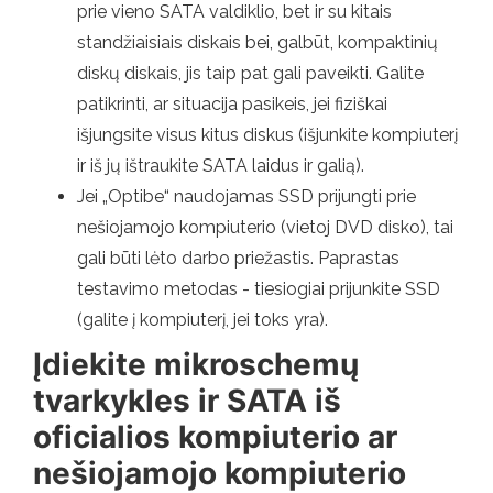
prie vieno SATA valdiklio, bet ir su kitais
standžiaisiais diskais bei, galbūt, kompaktinių
diskų diskais, jis taip pat gali paveikti. Galite
patikrinti, ar situacija pasikeis, jei fiziškai
išjungsite visus kitus diskus (išjunkite kompiuterį
ir iš jų ištraukite SATA laidus ir galią).
Jei „Optibe“ naudojamas SSD prijungti prie
nešiojamojo kompiuterio (vietoj DVD disko), tai
gali būti lėto darbo priežastis. Paprastas
testavimo metodas - tiesiogiai prijunkite SSD
(galite į kompiuterį, jei toks yra).
Įdiekite mikroschemų
tvarkykles ir SATA iš
oficialios kompiuterio ar
nešiojamojo kompiuterio