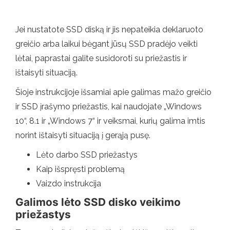
Jei nustatote SSD diską ir jis nepateikia deklaruoto
greičio arba laikui bėgant jūsų SSD pradėjo veikti
lėtai, paprastai galite susidoroti su priežastis ir
ištaisyti situaciją.
Šioje instrukcijoje išsamiai apie galimas mažo greičio
ir SSD įrašymo priežastis, kai naudojate „Windows
10“, 8.1 ir „Windows 7“ ir veiksmai, kurių galima imtis
norint ištaisyti situaciją į gerąją pusę.
Lėto darbo SSD priežastys
Kaip išspręsti problemą
Vaizdo instrukcija
Galimos lėto SSD disko veikimo
priežastys