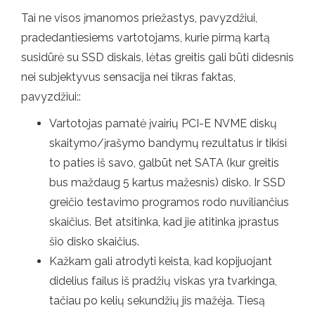
Tai ne visos įmanomos priežastys, pavyzdžiui,
pradedantiesiems vartotojams, kurie pirmą kartą
susidūrė su SSD diskais, lėtas greitis gali būti didesnis
nei subjektyvus sensacija nei tikras faktas,
pavyzdžiui::
Vartotojas pamatė įvairių PCI-E NVME diskų
skaitymo/įrašymo bandymų rezultatus ir tikisi
to paties iš savo, galbūt net SATA (kur greitis
bus maždaug 5 kartus mažesnis) disko. Ir SSD
greičio testavimo programos rodo nuviliančius
skaičius. Bet atsitinka, kad jie atitinka įprastus
šio disko skaičius.
Kažkam gali atrodyti keista, kad kopijuojant
didelius failus iš pradžių viskas yra tvarkinga,
tačiau po kelių sekundžių jis mažėja. Tiesą