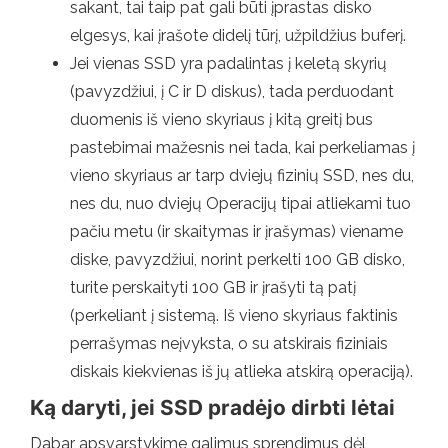
sakant, tai taip pat gali būti įprastas disko
elgesys, kai įrašote didelį tūrį, užpildžius buferį.
Jei vienas SSD yra padalintas į keletą skyrių
(pavyzdžiui, į C ir D diskus), tada perduodant
duomenis iš vieno skyriaus į kitą greitį bus
pastebimai mažesnis nei tada, kai perkeliamas į
vieno skyriaus ar tarp dviejų fizinių SSD, nes du,
nes du, nuo dviejų Operacijų tipai atliekami tuo
pačiu metu (ir skaitymas ir įrašymas) viename
diske, pavyzdžiui, norint perkelti 100 GB disko,
turite perskaityti 100 GB ir įrašyti tą patį
(perkeliant į sistemą. Iš vieno skyriaus faktinis
perrašymas neįvyksta, o su atskirais fiziniais
diskais kiekvienas iš jų atlieka atskirą operaciją).
Ką daryti, jei SSD pradėjo dirbti lėtai
Dabar apsvarstykime galimus sprendimus dėl