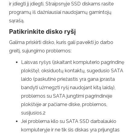
ir įdiegti jį įdiegti. Straipsnyje SSD diskams rasite
programų iš dažniausiai naudojamų gamintojų
sąrašą.
Patikrinkite disko ryšį
Galima priskirti disko, kuris gali paveikti jo darbo
greitį, sujungimo problemos:
Laisvas ryšys (įskaitant kompiuterio pagrindinę
plokštę), oksiduotų kontaktų, sugedusio SATA
laido (paskutinė priežastis yra gana įprasta
bandyti užmegzti ryšį naudojant kitą laidą),
problemos su SATA jungtimi pagrindinėje
plokštėje ar pačiame diske, problemos,
susijusios.2
Jei problema kilo su SATA SSD darbalaukio
kompiuteryje ir ne tik šis diskas yra prijungtas