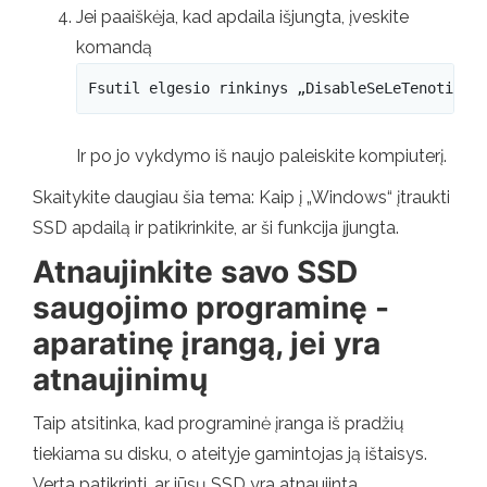
Jei paaiškėja, kad apdaila išjungta, įveskite
komandą
Fsutil elgesio rinkinys „DisableSeLeTenotify 
Ir po jo vykdymo iš naujo paleiskite kompiuterį.
Skaitykite daugiau šia tema: Kaip į „Windows“ įtraukti
SSD apdailą ir patikrinkite, ar ši funkcija įjungta.
Atnaujinkite savo SSD
saugojimo programinę -
aparatinę įrangą, jei yra
atnaujinimų
Taip atsitinka, kad programinė įranga iš pradžių
tiekiama su disku, o ateityje gamintojas ją ištaisys.
Verta patikrinti, ar jūsų SSD yra atnaujinta