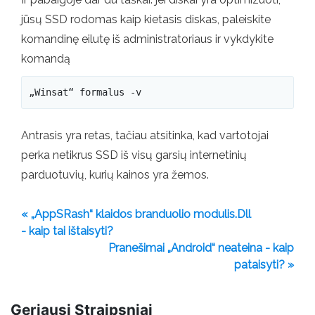
jūsų SSD rodomas kaip kietasis diskas, paleiskite
komandinę eilutę iš administratoriaus ir vykdykite
komandą
„Winsat“ formalus -v
Antrasis yra retas, tačiau atsitinka, kad vartotojai
perka netikrus SSD iš visų garsių internetinių
parduotuvių, kurių kainos yra žemos.
« „AppSRash“ klaidos branduolio modulis.Dll
- kaip tai ištaisyti?
Pranešimai „Android“ neateina - kaip
pataisyti? »
Geriausi Straipsniai