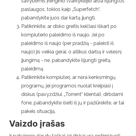
savybėmis įrenginio tvarkyklėje) arba išjungtos
paslaugos, tokios kaip „Superfetch“,
pabandykite juos dar kartą įjungti.
Patikrinkite, ar disko greitis keičiasi iškart po
kompiuterio paleidimo iš naujo. Jei po
paleidimo iš naujo (per pradžią - paleisti iš
naujo) jis veikia gerai, o atlikus darbą ir vėlesnį
įjungimą - ne, pabandykite išjungti greitą
paleidimą.
Patikrinkite kompiuterį, ar nėra kenksmingų
programų, jei programos nuolat kreipiasi į
diskus (pavyzdžiui, „Torrent“ klientai), dirbdami
fone, pabandykite išeiti iš jų ir pažiūrėkite, ar tai
pakeis situaciją.
Vaizdo įrašas
Ir pabaigoje dar du taškai: jei diskai yra optimizuoti,