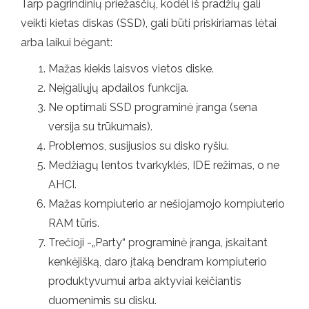
Tarp pagrindinių priežasčių, kodėl iš pradžių gali
veikti kietas diskas (SSD), gali būti priskiriamas lėtai
arba laikui bėgant:
Mažas kiekis laisvos vietos diske.
Neįgaliųjų apdailos funkcija.
Ne optimali SSD programinė įranga (sena
versija su trūkumais).
Problemos, susijusios su disko ryšiu.
Medžiagų lentos tvarkyklės, IDE režimas, o ne
AHCI.
Mažas kompiuterio ar nešiojamojo kompiuterio
RAM tūris.
Trečioji -„Party“ programinė įranga, įskaitant
kenkėjišką, daro įtaką bendram kompiuterio
produktyvumui arba aktyviai keičiantis
duomenimis su disku.