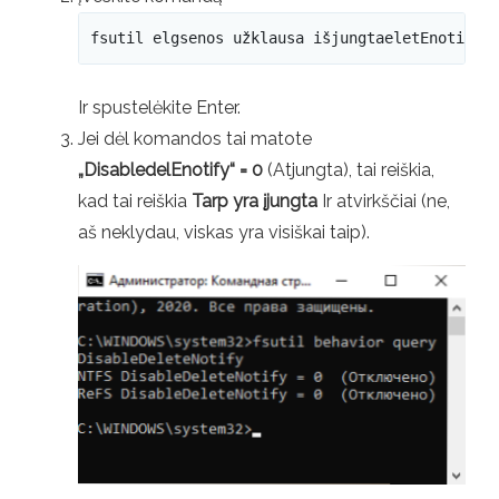
fsutil elgsenos užklausa išjungtaeletEnotify
Ir spustelėkite Enter.
Jei dėl komandos tai matote
„DisabledelEnotify“ = 0
(Atjungta), tai reiškia,
kad tai reiškia
Tarp yra įjungta
Ir atvirkščiai (ne,
aš neklydau, viskas yra visiškai taip).