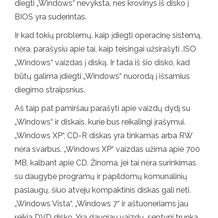
diegti „Windows“ nevyksta, nes krovinys iš disko į
BIOS yra suderintas.
Ir kad tokių problemų, kaip įdiegti operacinę sistemą,
nėra, parašysiu apie tai, kaip teisingai užsirašyti .ISO
„Windows“ vaizdas į diską. Ir tada iš šio disko, kad
būtų galima įdiegti „Windows“ nuorodą į išsamius
diegimo straipsnius.
Aš taip pat pamiršau parašyti apie vaizdų dydį su
„Windows“ ir diskais, kurie bus reikalingi įrašymui.
„Windows XP“, CD-R diskas yra tinkamas arba RW
nėra svarbus. „Windows XP“ vaizdas užima apie 700
MB, kalbant apie CD. Žinoma, jei tai nėra surinkimas
su daugybe programų ir papildomų komunalinių
paslaugų, šiuo atveju kompaktinis diskas gali neti.
„Windows Vista“, „Windows 7“ ir aštuoneriams jau
reikia DVD disko. Yra daugiau vaizdų, septyni trunka