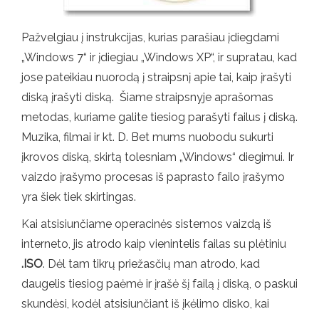
Pažvelgiau į instrukcijas, kurias parašiau įdiegdami
„Windows 7“ ir įdiegiau „Windows XP“, ir supratau, kad
jose pateikiau nuorodą į straipsnį apie tai, kaip įrašyti
diską įrašyti diską. Šiame straipsnyje aprašomas
metodas, kuriame galite tiesiog parašyti failus į diską.
Muzika, filmai ir kt. D. Bet mums nuobodu sukurti
įkrovos diską, skirtą tolesniam „Windows“ diegimui. Ir
vaizdo įrašymo procesas iš paprasto failo įrašymo
yra šiek tiek skirtingas.
Kai atsisiunčiame operacinės sistemos vaizdą iš
interneto, jis atrodo kaip vienintelis failas su plėtiniu
.ISO
. Dėl tam tikrų priežasčių man atrodo, kad
daugelis tiesiog paėmė ir įrašė šį failą į diską, o paskui
skundėsi, kodėl atsisiunčiant iš įkėlimo disko, kai