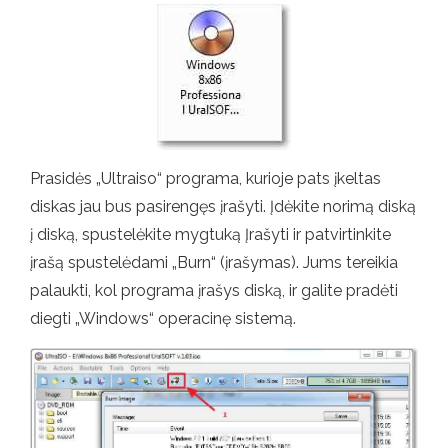
Prasidės „Ultraiso“ programa, kurioje pats įkeltas
diskas jau bus pasirengęs įrašyti. Įdėkite norimą diską
į diską, spustelėkite mygtuką Įrašyti ir patvirtinkite
įrašą spustelėdami „Burn“ (įrašymas). Jums tereikia
palaukti, kol programa įrašys diską, ir galite pradėti
diegti „Windows“ operacinę sistemą.