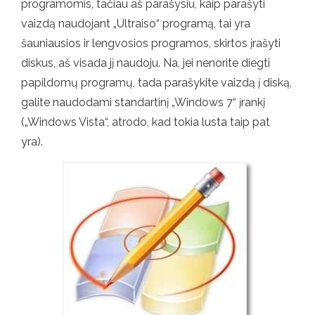
programomis, tačiau aš parašysiu, kaip parašyti
vaizdą naudojant „Ultraiso“ programą, tai yra
šauniausios ir lengvosios programos, skirtos įrašyti
diskus, aš visada jį naudoju. Na, jei nenorite diegti
papildomų programų, tada parašykite vaizdą į diską,
galite naudodami standartinį „Windows 7“ įrankį
(„Windows Vista“, atrodo, kad tokia lusta taip pat
yra).