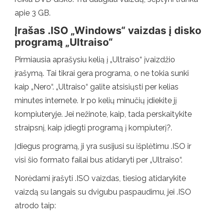
apie 3 GB.
Įrašas .ISO „Windows“ vaizdas į disko
programą „Ultraiso“
Pirmiausia aprašysiu kelią į „Ultraiso“ įvaizdžio
įrašymą. Tai tikrai gera programa, o ne tokia sunki
kaip „Nero“. „Ultraiso“ galite atsisiųsti per kelias
minutes internete. Ir po kelių minučių įdiekite jį
kompiuteryje. Jei nežinote, kaip, tada perskaitykite
straipsnį, kaip įdiegti programą į kompiuterį?.
Įdiegus programą, ji yra susijusi su išplėtimu .ISO ir
visi šio formato failai bus atidaryti per „Ultraiso“.
Norėdami įrašyti .ISO vaizdas, tiesiog atidarykite
vaizdą su langais su dvigubu paspaudimu, jei .ISO
atrodo taip: