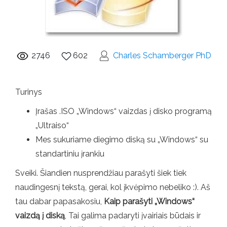
2746
602
Charles Schamberger PhD
Turinys
Įrašas .ISO „Windows“ vaizdas į disko programą
„Ultraiso“
Mes sukuriame diegimo diską su „Windows“ su
standartiniu įrankiu
Sveiki. Šiandien nusprendžiau parašyti šiek tiek
naudingesnį tekstą, gerai, kol įkvėpimo nebeliko :). Aš
tau dabar papasakosiu,
Kaip parašyti „Windows“
vaizdą į diską
, Tai galima padaryti įvairiais būdais ir