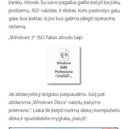
įrankiu. Atrodė. Su savo pagalba galite įrašyti be jokių
problemų .ISO vaizdas. Ir diskas, kuris pasirodys galų
gale, bus įkeltas, iš jos bus galima įdiegti operacinę
sistemą.
„Windows 7“ .ISO failas atrodo taip:
Jei atidarysite jį dvigubu paspaudimu, tuoj pat
atidaroma „Windows Discs“ vaizdų įrašymo
priemonė “. Lieka tik įterpti norimą diską į kompiuterio
diską ir spustelėkite mygtuką „Įrašyti“.