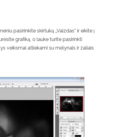
niu pasirinkite skirtuką „Vaizdas“ ir eikite į
site grafiką, o lauke turite pasirinkti
ys veiksmai atliekami su mėlynais ir žaliais