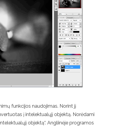
imų funkcijos naudojimas. Norint jį
onvertuotas į intelektualųjį objektą. Norėdami
intelektualųjį objektą“. Angliinėje programos