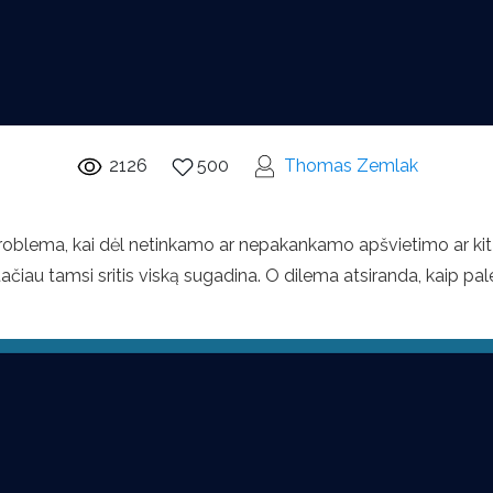
2126
500
Thomas Zemlak
problema, kai dėl netinkamo ar nepakankamo apšvietimo ar kit
 tačiau tamsi sritis viską sugadina. O dilema atsiranda, kaip p