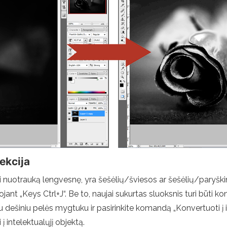
ekcija
i nuotrauką lengvesnę, yra šešėlių/šviesos ar šešėlių/paryškin
ojant „Keys Ctrl+J“. Be to, naujai sukurtas sluoksnis turi būti k
 su dešiniu pelės mygtuku ir pasirinkite komandą „Konvertuoti į 
 intelektualųjį objektą.