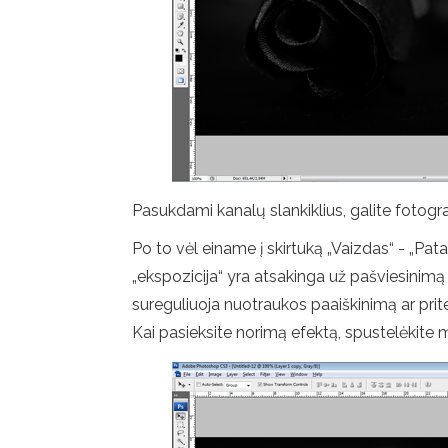
Pasukdami kanalų slankiklius, galite fotogr
Po to vėl einame į skirtuką „Vaizdas“ - „Pat
„ekspozicija“ yra atsakinga už pašviesinimą
sureguliuoja nuotraukos paaiškinimą ar prit
Kai pasieksite norimą efektą, spustelėkite