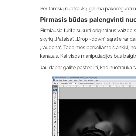
Per tamsią nuotrauką galima pakoreguoti 
Pirmasis būdas palengvinti nu
Pirmiausia turite sukurti originalaus vaizdo s
skyrių „Pataisa“. „Drop -down“ sąraše randame
„raudona“. Tada mes perkeliame slankiklį hori
kanalais. Kai visos manipuliacijos bus baigt
Jau dabar galite pastebėti, kad nuotrauka 