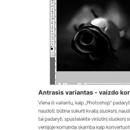
Antrasis variantas - vaizdo kor
Viena iš variantų, kaip „Photoshop“ padaryt
naudoti, būtina sukurti kvailą sluoksnį, naud
tai padaryti, spustelėkite viršutinį sluoksnį
versijoje komanda skamba kaip konvertuoti į