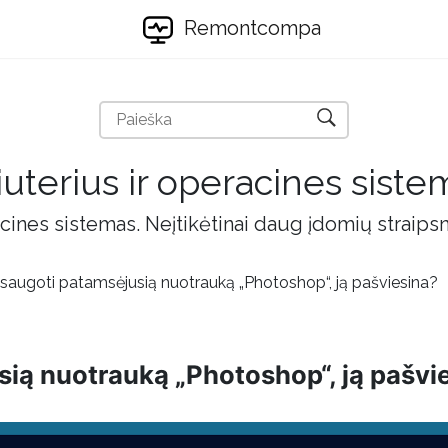
Remontcompa
uterius ir operacines siste
cines sistemas. Neįtikėtinai daug įdomių straips
šsaugoti patamsėjusią nuotrauką „Photoshop“, ją pašviesina?
sią nuotrauką „Photoshop“, ją pašvi