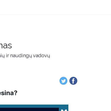
mas
nių ir naudingų vadovų
esina?