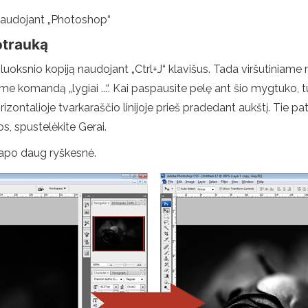
naudojant „Photoshop“
otrauką
luoksnio kopiją naudojant „Ctrl+J“ klavišus. Tada viršutiniame me
 komandą „lygiai ...“. Kai paspausite pelę ant šio mygtuko, turė
zontalioje tvarkaraščio linijoje prieš pradedant aukštį. Tie pat
os, spustelėkite Gerai.
tapo daug ryškesnė.