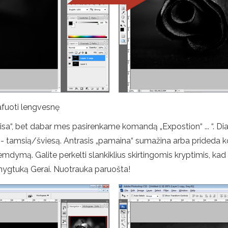
afuoti lengvesnę
aisa“, bet dabar mes pasirenkame komandą „Expostion“ ... “. Dia
 - tamsią/šviesą. Antrasis „pamaina“ sumažina arba prideda ko
emdymą. Galite perkelti slankiklius skirtingomis kryptimis, k
 mygtuką Gerai. Nuotrauka paruošta!