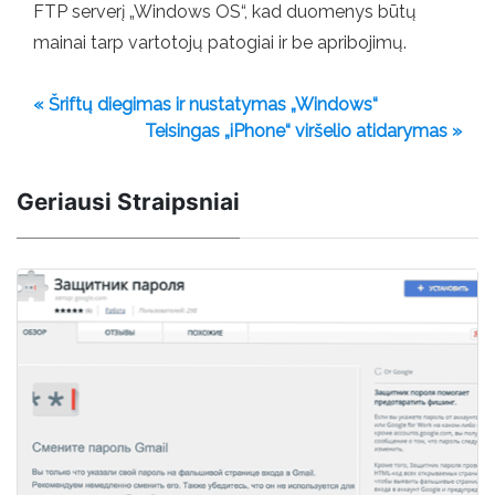
FTP serverį „Windows OS“, kad duomenys būtų
mainai tarp vartotojų patogiai ir be apribojimų.
« Šriftų diegimas ir nustatymas „Windows“
Teisingas „iPhone“ viršelio atidarymas »
Geriausi Straipsniai