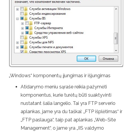
„Windows“ komponentų įjungimas ir išjungimas
Atidarymo meniu sąraše reikia pažymėti
komponentus, kurie turėtų būti suaktyvinti
nustatant šalia langelio. Tai yra FTP serverio
aplankas, jame yra du taškai: „FTP išplėtimas“ ir
„FTP paslauga“, taip pat aplankas „Web-Site
Management“, o jame yra „IIS valdymo