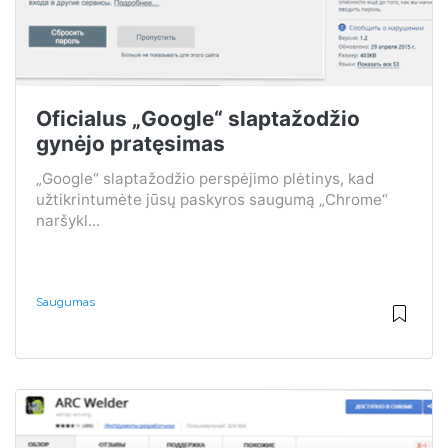
Oficialus „Google“ slaptažodžio
gynėjo pratęsimas
„Google“ slaptažodžio perspėjimo plėtinys, kad
užtikrintumėte jūsų paskyros saugumą „Chrome“
naršykl...
Saugumas