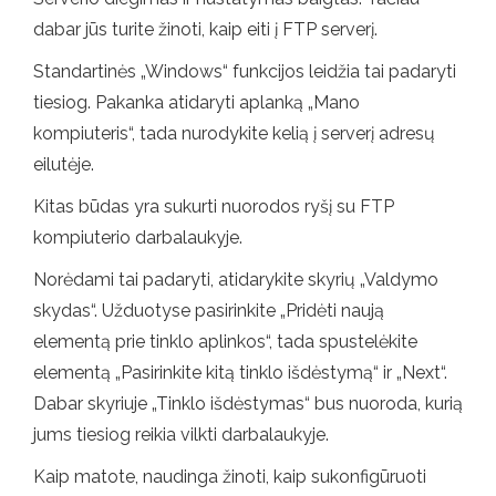
dabar jūs turite žinoti, kaip eiti į FTP serverį.
Standartinės „Windows“ funkcijos leidžia tai padaryti
tiesiog. Pakanka atidaryti aplanką „Mano
kompiuteris“, tada nurodykite kelią į serverį adresų
eilutėje.
Kitas būdas yra sukurti nuorodos ryšį su FTP
kompiuterio darbalaukyje.
Norėdami tai padaryti, atidarykite skyrių „Valdymo
skydas“. Užduotyse pasirinkite „Pridėti naują
elementą prie tinklo aplinkos“, tada spustelėkite
elementą „Pasirinkite kitą tinklo išdėstymą“ ir „Next“.
Dabar skyriuje „Tinklo išdėstymas“ bus nuoroda, kurią
jums tiesiog reikia vilkti darbalaukyje.
Kaip matote, naudinga žinoti, kaip sukonfigūruoti