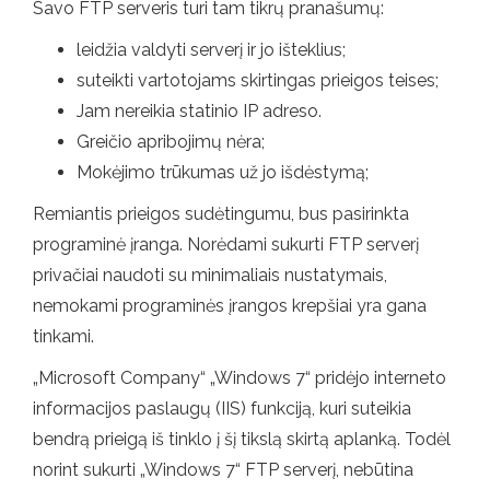
Savo FTP serveris turi tam tikrų pranašumų:
leidžia valdyti serverį ir jo išteklius;
suteikti vartotojams skirtingas prieigos teises;
Jam nereikia statinio IP adreso.
Greičio apribojimų nėra;
Mokėjimo trūkumas už jo išdėstymą;
Remiantis prieigos sudėtingumu, bus pasirinkta
programinė įranga. Norėdami sukurti FTP serverį
privačiai naudoti su minimaliais nustatymais,
nemokami programinės įrangos krepšiai yra gana
tinkami.
„Microsoft Company“ „Windows 7“ pridėjo interneto
informacijos paslaugų (IIS) funkciją, kuri suteikia
bendrą prieigą iš tinklo į šį tikslą skirtą aplanką. Todėl
norint sukurti „Windows 7“ FTP serverį, nebūtina