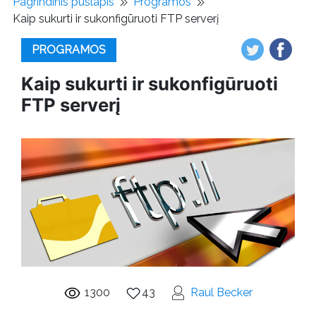
Pagrindinis puslapis
Programos
Kaip sukurti ir sukonfigūruoti FTP serverį
PROGRAMOS
Kaip sukurti ir sukonfigūruoti
FTP serverį
1300
43
Raul Becker