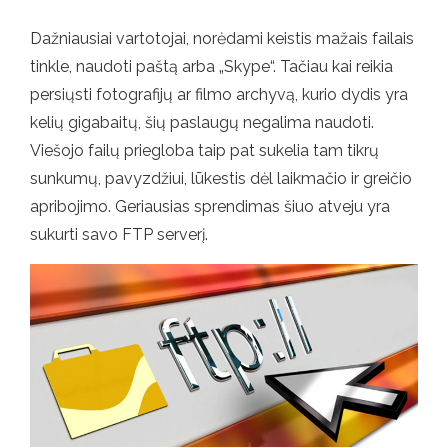
Dažniausiai vartotojai, norėdami keistis mažais failais
tinkle, naudoti paštą arba „Skype“. Tačiau kai reikia
persiųsti fotografijų ar filmo archyvą, kurio dydis yra
kelių gigabaitų, šių paslaugų negalima naudoti.
Viešojo failų priegloba taip pat sukelia tam tikrų
sunkumų, pavyzdžiui, lūkestis dėl laikmačio ir greičio
apribojimo. Geriausias sprendimas šiuo atveju yra
sukurti savo FTP serverį.