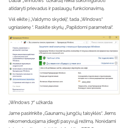
Dabar „Windows“ užkardą reikia sukonfigūruoti
atidaryti prievadus ir paslaugų funkcionavimą.
Vėl eikite į „Valdymo skydelį“, tada „Windows“
ugniasienę “. Raskite skyrių „Papildomi parametrai“.
„Windows 7“ užkarda
Jame pasirinkite „Gaunamų jungčių taisyklės“. Jiems
rekomenduojama įdiegti pasyvųjį režimą. Norėdami