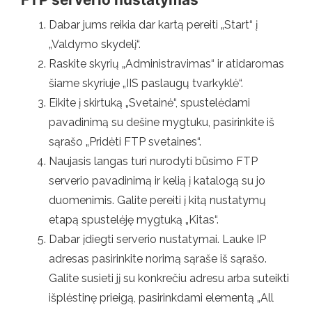
Dabar jums reikia dar kartą pereiti „Start“ į
„Valdymo skydelį“.
Raskite skyrių „Administravimas“ ir atidaromas
šiame skyriuje „IIS paslaugų tvarkyklė“.
Eikite į skirtuką „Svetainė“, spustelėdami
pavadinimą su dešine mygtuku, pasirinkite iš
sąrašo „Pridėti FTP svetaines“.
Naujasis langas turi nurodyti būsimo FTP
serverio pavadinimą ir kelią į katalogą su jo
duomenimis. Galite pereiti į kitą nustatymų
etapą spustelėję mygtuką „Kitas“.
Dabar įdiegti serverio nustatymai. Lauke IP
adresas pasirinkite norimą sąraše iš sąrašo.
Galite susieti jį su konkrečiu adresu arba suteikti
išplėstinę prieigą, pasirinkdami elementą „All