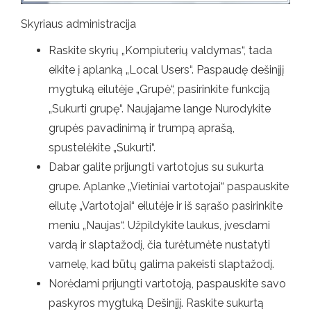
Skyriaus administracija
Raskite skyrių „Kompiuterių valdymas“, tada
eikite į aplanką „Local Users“. Paspaudę dešinįjį
mygtuką eilutėje „Grupė“, pasirinkite funkciją
„Sukurti grupę“. Naujajame lange Nurodykite
grupės pavadinimą ir trumpą aprašą,
spustelėkite „Sukurti“.
Dabar galite prijungti vartotojus su sukurta
grupe. Aplanke „Vietiniai vartotojai“ paspauskite
eilutę „Vartotojai“ eilutėje ir iš sąrašo pasirinkite
meniu „Naujas“. Užpildykite laukus, įvesdami
vardą ir slaptažodį, čia turėtumėte nustatyti
varnelę, kad būtų galima pakeisti slaptažodį.
Norėdami prijungti vartotoją, paspauskite savo
paskyros mygtuką Dešinįjį. Raskite sukurtą