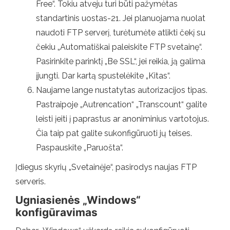
Free“. Tokiu atveju turi būti pažymėtas
standartinis uostas-21. Jei planuojama nuolat
naudoti FTP serverį, turėtumėte atlikti čekį su
čekiu „Automatiškai paleiskite FTP svetainę“.
Pasirinkite parinktį „Be SSL“, jei reikia, ją galima
įjungti. Dar kartą spustelėkite „Kitas“.
Naujame lange nustatytas autorizacijos tipas.
Pastraipoje „Autrencation“ „Transcount“ galite
leisti įeiti į paprastus ar anoniminius vartotojus.
Čia taip pat galite sukonfigūruoti jų teises.
Paspauskite „Paruošta“.
Įdiegus skyrių „Svetainėje“, pasirodys naujas FTP
serveris.
Ugniasienės „Windows“
konfigūravimas