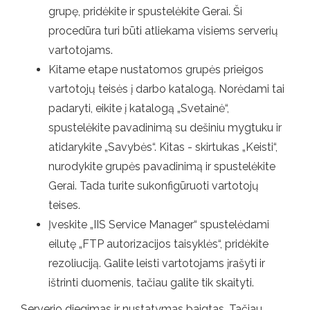
grupę, pridėkite ir spustelėkite Gerai. Ši
procedūra turi būti atliekama visiems serverių
vartotojams.
Kitame etape nustatomos grupės prieigos
vartotojų teisės į darbo katalogą. Norėdami tai
padaryti, eikite į katalogą „Svetainė“,
spustelėkite pavadinimą su dešiniu mygtuku ir
atidarykite „Savybės“. Kitas - skirtukas „Keisti“,
nurodykite grupės pavadinimą ir spustelėkite
Gerai. Tada turite sukonfigūruoti vartotojų
teises.
Įveskite „IIS Service Manager“ spustelėdami
eilutę „FTP autorizacijos taisyklės“, pridėkite
rezoliuciją. Galite leisti vartotojams įrašyti ir
ištrinti duomenis, tačiau galite tik skaityti.
Serverio diegimas ir nustatymas baigtas. Tačiau