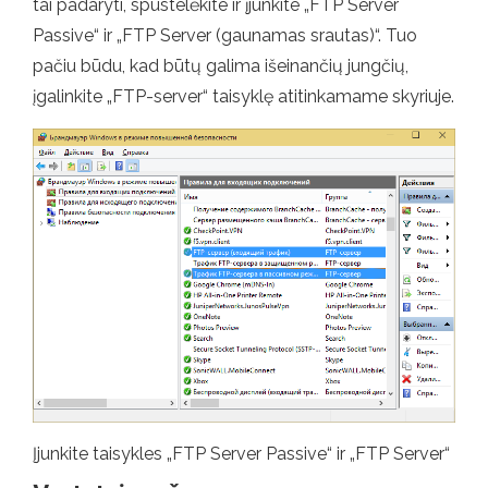
tai padaryti, spustelėkite ir įjunkite „FTP Server
Passive“ ir „FTP Server (gaunamas srautas)“. Tuo
pačiu būdu, kad būtų galima išeinančių jungčių,
įgalinkite „FTP-server“ taisyklę atitinkamame skyriuje.
Įjunkite taisykles „FTP Server Passive“ ir „FTP Server“