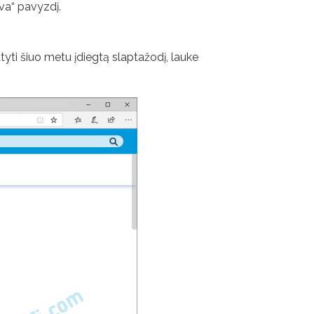
iva“ pavyzdį.
yti šiuo metu įdiegtą slaptažodį, lauke