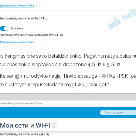
us įrenginius prie savo belaidžio tinklo. Pagal numatytuosius n
ienas tinklo slaptažodis 2 diapazone.4 GHz ir 5 GHz.
nkite senąjį ir nurodykite naują. Tinklo apsauga - WPA2 -PSK 
kite nustatymus spustelėdami mygtuką „Išsaugoti“.