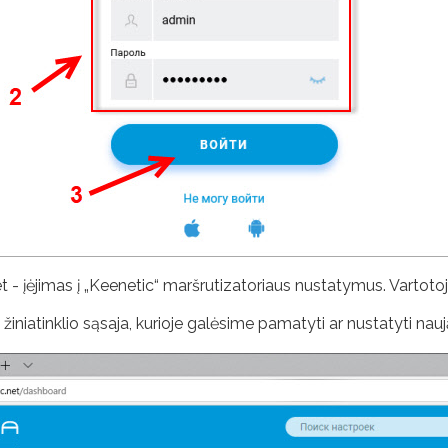
t - įėjimas į „Keenetic“ maršrutizatoriaus nustatymus. Vartoto
žiniatinklio sąsaja, kurioje galėsime pamatyti ar nustatyti nauj