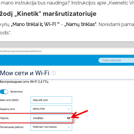
t mano instrukcija bus naudinga? Instrukcijos apie „Keenetic V
ažodį „Kinetik“ maršrutizatoriuje
skyrių
„Mano tinklai ir„ Wi-Fi “
" -
„Namų tinklas“
. Norėdami pamat
dis“.