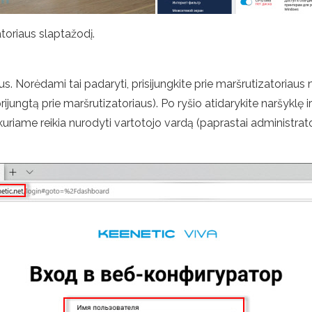
toriaus slaptažodį.
s. Norėdami tai padaryti, prisijungkite prie maršrutizatoriaus n
prijungtą prie maršrutizatoriaus). Po ryšio atidarykite naršyklę ir
 kuriame reikia nurodyti vartotojo vardą (paprastai administrato