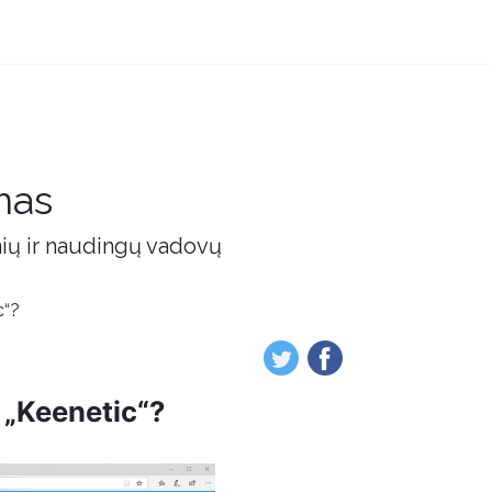
mas
nių ir naudingų vadovų
c“?
e „Keenetic“?