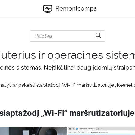
Remontcompa
uterius ir operacines siste
cines sistemas. Neįtikėtinai daug įdomių straips
tyti ar pakeisti slaptažodį „Wi-Fi“ maršrutizatoriuje „Keeneti
 slaptažodį „Wi-Fi“ maršrutizatoriuj