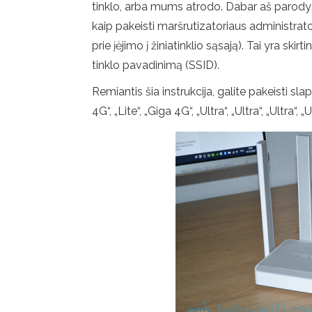
tinklo, arba mums atrodo. Dabar aš parodysiu
kaip pakeisti maršrutizatoriaus administrato
prie įėjimo į žiniatinklio sąsają). Tai yra skir
tinklo pavadinimą (SSID).
Remiantis šia instrukcija, galite pakeisti sl
4G“, „Lite“, „Giga 4G“, „Ultra“, „Ultra“, „Ultra“, 