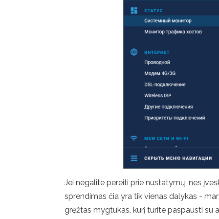
Jei negalite pereiti prie nustatymų, nes įve
sprendimas čia yra tik vienas dalykas - marš
gręžtas mygtukas, kurį turite paspausti su a