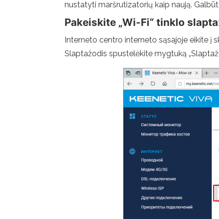
nustatyti maršrutizatorių kaip naują. Galbū
Pakeiskite „Wi-Fi“ tinklo slapt
Interneto centro interneto sąsajoje eikite į 
Slaptažodis spustelėkite mygtuką „Slaptažo