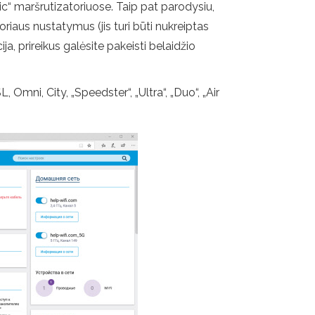
ic“ maršrutizatoriuose. Taip pat parodysiu,
riaus nustatymus (jis turi būti nukreiptas
cija, prireikus galėsite pakeisti belaidžio
Omni, City, „Speedster“, „Ultra“, „Duo“, „Air