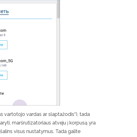
as vartotojo vardas ar slaptažodis“), tada
ryti, maršrutizatoriaus atveju į korpusą yra
ašalins visus nustatymus. Tada galite