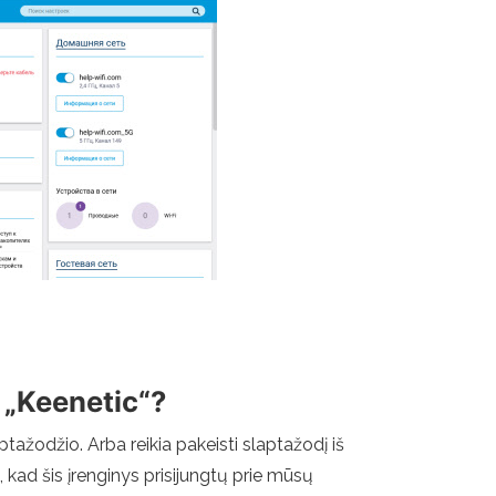
e „Keenetic“?
laptažodžio. Arba reikia pakeisti slaptažodį iš
 kad šis įrenginys prisijungtų prie mūsų