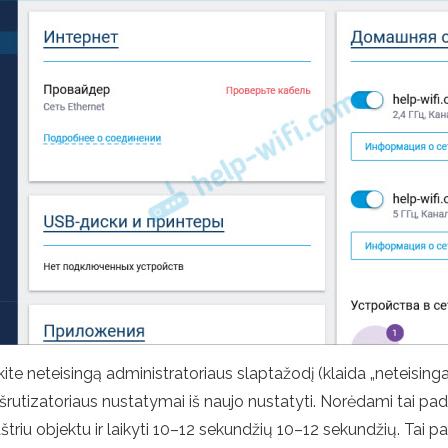
skite neteisingą administratoriaus slaptažodį (klaida „neteising
rutizatoriaus nustatymai iš naujo nustatyti. Norėdami tai pada
štriu objektu ir laikyti 10–12 sekundžių 10–12 sekundžių. Tai p