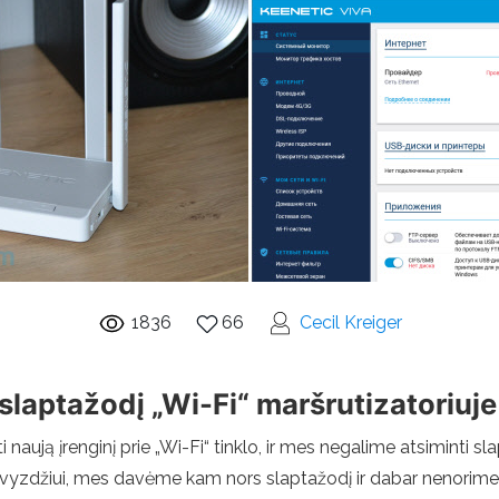
1836
66
Cecil Kreiger
 slaptažodį „Wi-Fi“ maršrutizatoriuj
gti naują įrenginį prie „Wi-Fi“ tinklo, ir mes negalime atsiminti s
 pavyzdžiui, mes davėme kam nors slaptažodį ir dabar nenorime,