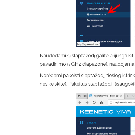
Naudodami šį slaptažodį galite prijungti kit
pavadinimo 5 GHz diapazone), naudojamas v
Norėdami pakeisti slaptažodį, tiesiog ištri
nesikeiskite). Pakeitus slaptažodį, išsaugo