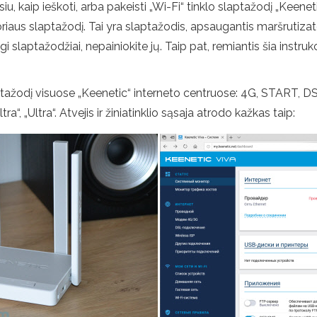
, kaip ieškoti, arba pakeisti „Wi-Fi“ tinklo slaptažodį „Keenet
riaus slaptažodį. Tai yra slaptažodis, apsaugantis maršrutizato
tingi slaptažodžiai, nepainiokite jų. Taip pat, remiantis šia instruk
aptažodį visuose „Keenetic“ interneto centruose: 4G, START, DSL, 
„Ultra“, „Ultra“. Atvejis ir žiniatinklio sąsaja atrodo kažkas taip: