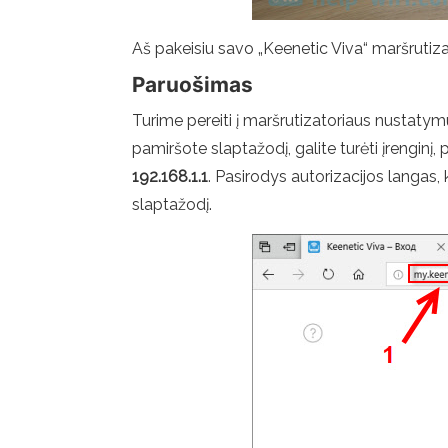
Aš pakeisiu savo „Keenetic Viva“ maršrutiza
Paruošimas
Turime pereiti į maršrutizatoriaus nustatymu
pamiršote slaptažodį, galite turėti įrenginį, 
192.168.1.1
. Pasirodys autorizacijos langas,
slaptažodį.