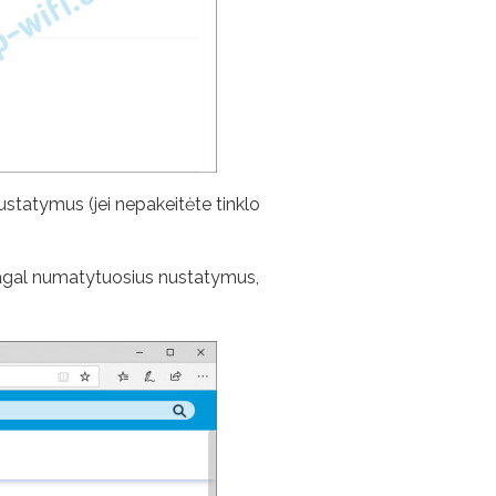
ustatymus (jei nepakeitėte tinklo
(pagal numatytuosius nustatymus,