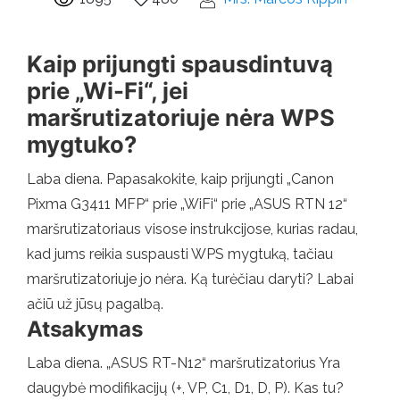
Kaip prijungti spausdintuvą
prie „Wi-Fi“, jei
maršrutizatoriuje nėra WPS
mygtuko?
Laba diena. Papasakokite, kaip prijungti „Canon
Pixma G3411 MFP“ prie „WiFi“ prie „ASUS RTN 12“
maršrutizatoriaus visose instrukcijose, kurias radau,
kad jums reikia suspausti WPS mygtuką, tačiau
maršrutizatoriuje jo nėra. Ką turėčiau daryti? Labai
ačiū už jūsų pagalbą.
Atsakymas
Laba diena. „ASUS RT-N12“ maršrutizatorius Yra
daugybė modifikacijų (+, VP, C1, D1, D, P). Kas tu?