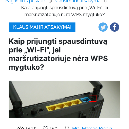
Pagrindinis puslapis
Klausimai ir atsakymai
Kaip prijungti spausdintuvą prie „Wi-Fi“, jei
maršrutizatoriuje nėra WPS mygtuko?
KLAUSIMAI IR ATSAKYMAI
Kaip prijungti spausdintuvą
prie „Wi-Fi“, jei
maršrutizatoriuje nėra WPS
mygtuko?
1895
480
Mrs. Marcos Rippin