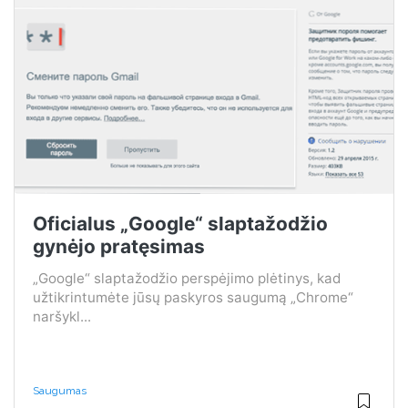
Oficialus „Google“ slaptažodžio
gynėjo pratęsimas
„Google“ slaptažodžio perspėjimo plėtinys, kad
užtikrintumėte jūsų paskyros saugumą „Chrome“
naršykl...
Saugumas