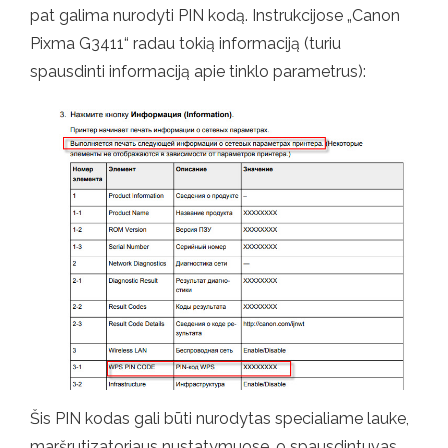
pat galima nurodyti PIN kodą. Instrukcijose „Canon
Pixma G3411“ radau tokią informaciją (turiu
spausdinti informaciją apie tinklo parametrus):
Šis PIN kodas gali būti nurodytas specialiame lauke,
maršrutizatoriaus nustatymuose, o spausdintuvas