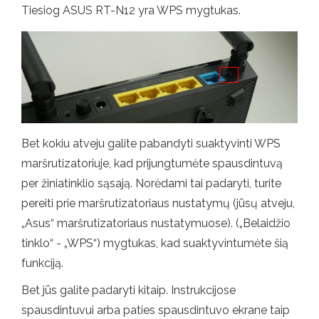
Tiesiog ASUS RT-N12 yra WPS mygtukas.
Bet kokiu atveju galite pabandyti suaktyvinti WPS
maršrutizatoriuje, kad prijungtumėte spausdintuvą
per žiniatinklio sąsają. Norėdami tai padaryti, turite
pereiti prie maršrutizatoriaus nustatymų (jūsų atveju,
„Asus“ maršrutizatoriaus nustatymuose). („Belaidžio
tinklo“ - „WPS“) mygtukas, kad suaktyvintumėte šią
funkciją.
Bet jūs galite padaryti kitaip. Instrukcijose
spausdintuvui arba paties spausdintuvo ekrane taip