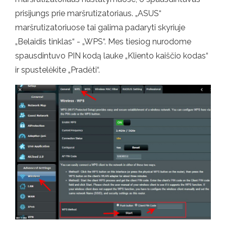
prisijungs prie maršrutizatoriaus. „ASUS“
maršrutizatoriuose tai galima padaryti skyriuje
„Belaidis tinklas“ - „WPS“. Mes tiesiog nurodome
spausdintuvo PIN kodą lauke „Kliento kaiščio kodas“
ir spustelėkite „Pradėti“.