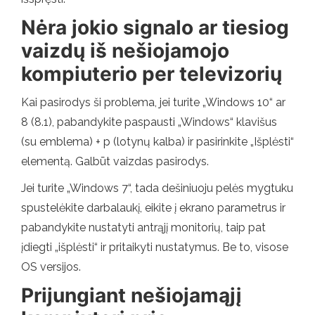
Nėra jokio signalo ar tiesiog
vaizdų iš nešiojamojo
kompiuterio per televizorių
Kai pasirodys ši problema, jei turite „Windows 10“ ar
8 (8.1), pabandykite paspausti „Windows“ klavišus
(su emblema) + p (lotynų kalba) ir pasirinkite „Išplėsti“
elementą. Galbūt vaizdas pasirodys.
Jei turite „Windows 7“, tada dešiniuoju pelės mygtuku
spustelėkite darbalaukį, eikite į ekrano parametrus ir
pabandykite nustatyti antrąjį monitorių, taip pat
įdiegti „išplėsti“ ir pritaikyti nustatymus. Be to, visose
OS versijos.
Prijungiant nešiojamąjį