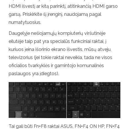
HDMI išvestį ar kitą parinktį, atitinkančią HDMI garso
garsą. Priskirkite šį įrenginį, naudojamą pagal
numatytuosius.
Daugelyje nešiojamųjų kompiuterių viršutinėje
eilutėje taip pat yra specialūs funkciniai raktai, į
kuriuos įeina išorinio ekrano išvestis, mūsų atveju,
televizorius (jei tokie raktai neveikia, tada ne visos
oficialios tvarkyklės ir gamintojo komunalinės
paslaugos yra įdiegtos).
Tai gali būti Fn+F8 raktai ASUS, FN+F4 ON HP, FN+F4