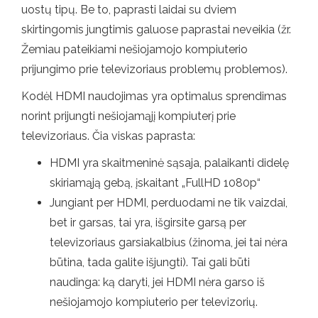
uostų tipų. Be to, paprasti laidai su dviem
skirtingomis jungtimis galuose paprastai neveikia (žr.
Žemiau pateikiami nešiojamojo kompiuterio
prijungimo prie televizoriaus problemų problemos).
Kodėl HDMI naudojimas yra optimalus sprendimas
norint prijungti nešiojamąjį kompiuterį prie
televizoriaus. Čia viskas paprasta:
HDMI yra skaitmeninė sąsaja, palaikanti didelę
skiriamąją gebą, įskaitant „FullHD 1080p“
Jungiant per HDMI, perduodami ne tik vaizdai,
bet ir garsas, tai yra, išgirsite garsą per
televizoriaus garsiakalbius (žinoma, jei tai nėra
būtina, tada galite išjungti). Tai gali būti
naudinga: ką daryti, jei HDMI nėra garso iš
nešiojamojo kompiuterio per televizorių.