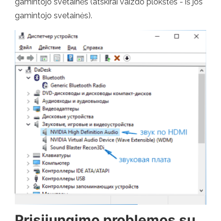
gamintojo svetainės (atskirai vaizdo plokštės - iš jos
gamintojo svetainės).
Prisijungimo problemos su