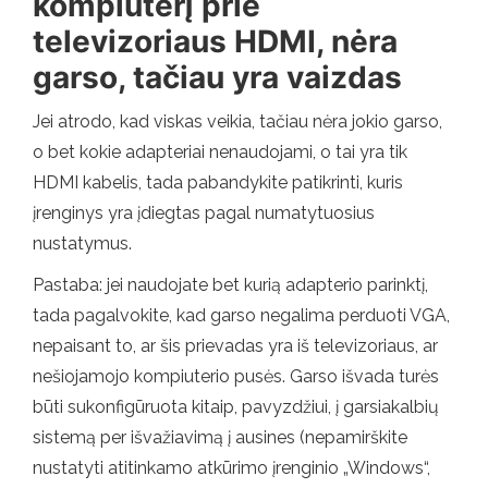
kompiuterį prie
televizoriaus HDMI, nėra
garso, tačiau yra vaizdas
Jei atrodo, kad viskas veikia, tačiau nėra jokio garso,
o bet kokie adapteriai nenaudojami, o tai yra tik
HDMI kabelis, tada pabandykite patikrinti, kuris
įrenginys yra įdiegtas pagal numatytuosius
nustatymus.
Pastaba: jei naudojate bet kurią adapterio parinktį,
tada pagalvokite, kad garso negalima perduoti VGA,
nepaisant to, ar šis prievadas yra iš televizoriaus, ar
nešiojamojo kompiuterio pusės. Garso išvada turės
būti sukonfigūruota kitaip, pavyzdžiui, į garsiakalbių
sistemą per išvažiavimą į ausines (nepamirškite
nustatyti atitinkamo atkūrimo įrenginio „Windows“,