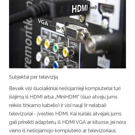
Subjektai per televiziją
Beveik visi šiuolaikiniai nešiojamieji kompiuteriai turi
išėjimą iš HDMI arba „MiniHDMI“ (šiuo atveju jums
reikės tinkamo kabelio) ir visi nauji (ir nelabai)
televizoriai - įvesties HDMI. Kai kuriais atvejais jums
gali prireikti adapterių iš HDMI VGA ar kituose, jei nėra
vieno iš nešiojamojo kompiuterio ar televizoriaus