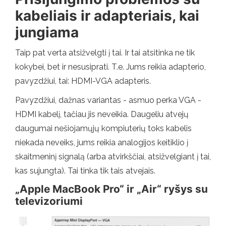
kabeliais ir adapteriais, kai
jungiama
Taip pat verta atsižvelgti į tai. Ir tai atsitinka ne tik
kokybei, bet ir nesusiprati. T.e. Jums reikia adapterio,
pavyzdžiui, tai: HDMI-VGA adapteris.
Pavyzdžiui, dažnas variantas - asmuo perka VGA -
HDMI kabelį, tačiau jis neveikia. Daugeliu atvejų
daugumai nešiojamųjų kompiuterių toks kabelis
niekada neveiks, jums reikia analogijos keitiklio į
skaitmeninį signalą (arba atvirkščiai, atsižvelgiant į tai,
kas sujungta). Tai tinka tik tais atvejais.
„Apple MacBook Pro“ ir „Air“ ryšys su
televizoriumi