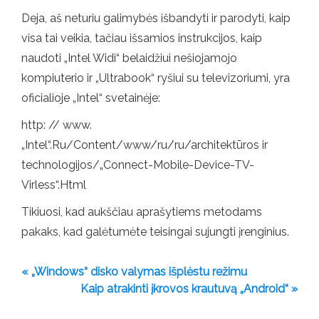
Deja, aš neturiu galimybės išbandyti ir parodyti, kaip
visa tai veikia, tačiau išsamios instrukcijos, kaip
naudoti „Intel Widi“ belaidžiui nešiojamojo
kompiuterio ir „Ultrabook“ ryšiui su televizoriumi, yra
oficialioje „Intel“ svetainėje:
http: // www.
„Intel“.Ru/Content/www/ru/ru/architektūros ir
technologijos/„Connect-Mobile-Device-TV-
Virless“.Html
Tikiuosi, kad aukščiau aprašytiems metodams
pakaks, kad galėtumėte teisingai sujungti įrenginius.
« „Windows“ disko valymas išplėstu režimu
Kaip atrakinti įkrovos krautuvą „Android“ »