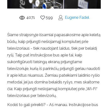
4071
599
Eugene Fadel
Šiame straipsnyje išsamiai papasakosime apie keletą
būdų, kaip prijungti nešiojamąjį kompiuterį prie
televizoriaus - tiek naudojant laidus, tiek per belaidį
ryšį. Taip pat instrukcijose bus apie tai, kaip
sukonfigūruoti teisingą ekraną prijungtame
televizoriuje, kurią iš parinkčių prijungti geriau naudoti
ir apie kitus niuansus. Žemiau pateikiami laidinio ryšio
metodai, jei jus domina belaidis ryšys, mes skaitome
čia: Kaip prijungti nešiojamąjį kompiuterį prie „Wi-Fi“
televizoriaus per televizorių.
Kodėl to gali prireikti? - Aš manau. Instrukcijose bus