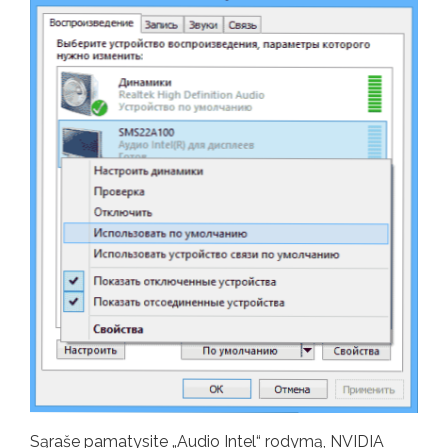
Sąraše pamatysite „Audio Intel“ rodymą, NVIDIA