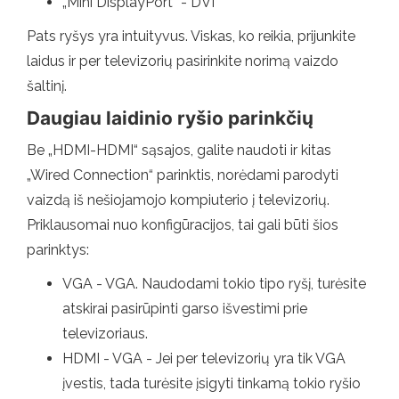
„Mini DisplayPort“ - DVI
Pats ryšys yra intuityvus. Viskas, ko reikia, prijunkite
laidus ir per televizorių pasirinkite norimą vaizdo
šaltinį.
Daugiau laidinio ryšio parinkčių
Be „HDMI-HDMI“ sąsajos, galite naudoti ir kitas
„Wired Connection“ parinktis, norėdami parodyti
vaizdą iš nešiojamojo kompiuterio į televizorių.
Priklausomai nuo konfigūracijos, tai gali būti šios
parinktys:
VGA - VGA. Naudodami tokio tipo ryšį, turėsite
atskirai pasirūpinti garso išvestimi prie
televizoriaus.
HDMI - VGA - Jei per televizorių yra tik VGA
įvestis, tada turėsite įsigyti tinkamą tokio ryšio