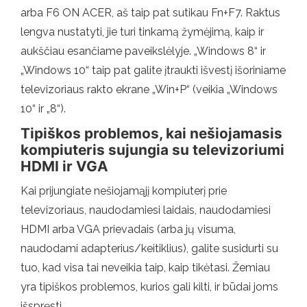
arba F6 ON ACER, aš taip pat sutikau Fn+F7. Raktus
lengva nustatyti, jie turi tinkamą žymėjimą, kaip ir
aukščiau esančiame paveikslėlyje. „Windows 8“ ir
„Windows 10“ taip pat galite įtraukti išvestį išoriniame
televizoriaus rakto ekrane „Win+P“ (veikia „Windows
10“ ir „8“).
Tipiškos problemos, kai nešiojamasis
kompiuteris sujungia su televizoriumi
HDMI ir VGA
Kai prijungiate nešiojamąjį kompiuterį prie
televizoriaus, naudodamiesi laidais, naudodamiesi
HDMI arba VGA prievadais (arba jų visuma,
naudodami adapterius/keitiklius), galite susidurti su
tuo, kad visa tai neveikia taip, kaip tikėtasi. Žemiau
yra tipiškos problemos, kurios gali kilti, ir būdai joms
išspręsti.