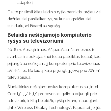
adapterį.
Galite prisiimti kitas laidinio ryšio parinktis, tačiau visi
dažniausiai pasitaikantys, su kuriais greičiausiai
susiduriu, aš išvardijau sąrašą.
Belaidis nešiojamojo kompiuterio
ryšys su televizoriumi
2016 m. Atnaujinimas: Aš parašiau išsamesnes ir
svarbias instrukcijas (nei toliau pateiktas toliau), kad
prijungčiau nešiojamąjį kompiuterį prie televizoriaus
„Wi-Fi“, T.e. Be laidų: kaip prijungti įpjovą prie „Wi-Fi“
televizoriaus.
Šiuolaikinius nešiojamuosius kompiuterius su „Intel
Core i3“, „i5“ ir „i7“ procesoriais galima prijungti prie
televizorių ir kitų belaidžių ryšių ekranų, naudojant
„Intel Wireless Display Technology“. Paprastai, jei jūs