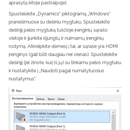
aprašytą kitoje pastraipoje).
Spustelėkite „Dynamics“ piktogramą „Windows“
pranešimuose su dešiniu mygtuku. Spustelėkite
dešinįjį pelės mygtuką tuščioje įrenginių sąrašo
vietoje ir įjunkite išjungtų ir nuimamų įrenginių
rodymą. Atkreipkite dėmesį į tai, ar sąraše yra HDMI
įrenginys (gali būti daugiau nei vienas). Spustelėkite
dešinįjį (jei žinote, kurį iš jų) su tinkamu pelės mygtuku
ir nustatykite į „Naudoti pagal numatytuosius
nustatymus“.