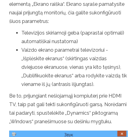
elementą „Ekrano raiška“. Ekrano sąraše pamatysite
naujai prijungtą monitorių, čia galite sukonfigūruoti
šiuos parametrus:
Televizijos skiriamoji geba (paprastai optimali)
automatiškai nustatoma)
Vaizdo ekrano parametrai televizoriui -
„Išplėskite ekranus“ (skirtingas vaizdas
dviejuose ekranuose, vienas yra kito tęsinys),
„Dublifikuokite ekranus“ arba rodykite vaizdą tik
viename iš jų (antrasis išjungtas).
Be to, prijungiant nešiojamąjį kompiuterį prie HDMI
TV, taip pat gali tekti sukonfigūruoti garsą. Norėdami
tai padaryti, spustelėkite „Dynamics“ piktogramą
„Windows“ pranešimuose su dešiniu mygtuku.