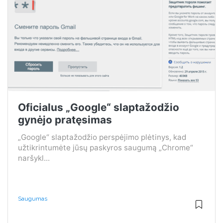
Oficialus „Google“ slaptažodžio
gynėjo pratęsimas
„Google“ slaptažodžio perspėjimo plėtinys, kad
užtikrintumėte jūsų paskyros saugumą „Chrome“
naršykl...
Saugumas