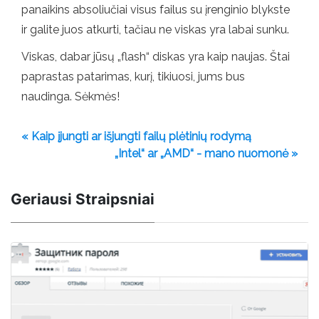
panaikins absoliučiai visus failus su įrenginio blykste
ir galite juos atkurti, tačiau ne viskas yra labai sunku.
Viskas, dabar jūsų „flash“ diskas yra kaip naujas. Štai
paprastas patarimas, kurį, tikiuosi, jums bus
naudinga. Sėkmės!
« Kaip įjungti ar išjungti failų plėtinių rodymą
„Intel“ ar „AMD“ - mano nuomonė »
Geriausi Straipsniai