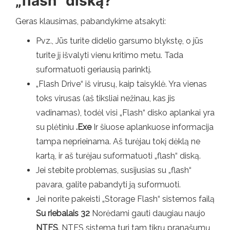
„flash“ diską?
Geras klausimas, pabandykime atsakyti:
Pvz., Jūs turite didelio garsumo blykstę, o jūs
turite jį išvalyti vienu kritimo metu. Tada
suformatuoti geriausią parinktį.
„Flash Drive“ iš virusų, kaip taisyklė. Yra vienas
toks virusas (aš tiksliai nežinau, kas jis
vadinamas), todėl visi „Flash“ disko aplankai yra
su plėtiniu
.Exe
Ir šiuose aplankuose informacija
tampa neprieinama. Aš turėjau tokį dėklą ne
kartą, ir aš turėjau suformatuoti „flash“ diską.
Jei stebite problemas, susijusias su „flash“
pavara, galite pabandyti ją suformuoti.
Jei norite pakeisti „Storage Flash“ sistemos failą
Su riebalais 32
Norėdami gauti daugiau naujo
NTFS
. NTFS sistema turi tam tikrų pranašumų,