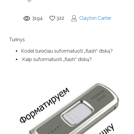
3194
322
Clayton Carter
Turinys
Kodėl turėčiau suformatuoti „flash“ diską?
Kaip suformatuoti „flash“ diską?