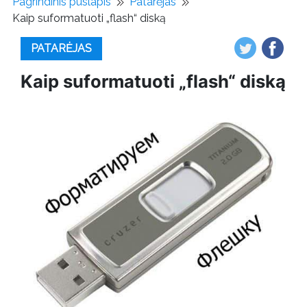
Pagrindinis puslapis
Patarėjas
Kaip suformatuoti „flash“ diską
PATARĖJAS
Kaip suformatuoti „flash“ diską