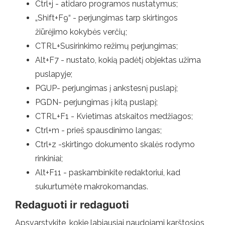
Ctrl+j - atidaro programos nustatymus;
„Shift+F9“ - perjungimas tarp skirtingos
žiūrėjimo kokybės verčių;
CTRL+Susirinkimo režimų perjungimas;
Alt+F7 - nustato, kokią padėtį objektas užima
puslapyje;
PGUP- perjungimas į ankstesnį puslapį;
PGDN- perjungimas į kitą puslapį;
CTRL+F1 - Kvietimas atskaitos medžiagos;
Ctrl+m - prieš spausdinimo langas;
Ctrl+z -skirtingo dokumento skalės rodymo
rinkiniai;
Alt+F11 - paskambinkite redaktoriui, kad
sukurtumėte makrokomandas.
Redaguoti ir redaguoti
Apsvarstykite, kokie labiausiai naudojami karštosios