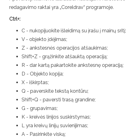
redagavimo raktai yra „Coreldrav“ programoje.
Ctrl+:
C - nukopijuokite išleidimą su įrašu į mainų sritį;
V - objekto įdėjimas;
Z - ankstesnės operacijos atšaukimas;
Shift+Z - grąžinkite atšauktą operaciją;
R - dar kartą pakartokite ankstesnę operaciją;
D - Objekto kopija;
X - iškirptas;
Q - paverskite tekstą kontūru;
Shift+Q - paversti trasą grandine;
G - grupavimas;
K - kreivės linijos suskirstymas;
L yra kreivų linijų suvienijimas;
A - Pasirinkite viską;