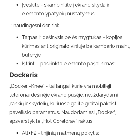
Įveskite - skambinkite į ekrano skydą ir
elemento ypatybių nustatymus.
Ir naudingesni deriniai:
Tarpas ir dešinysis pelės mygtukas - kopijos
kūrimas ant originalo viršuje be kambario mainų
buferyje;
Ištrinti - pasirinkto elemento pašalinimas;
Dockeris
„Docker -Knee“ - tai langai, kurie yra mobilieji
telefonai dešinėje ekrano pusėje, neuždarydami
įrankių ir skydelių, kuriuose galite greitai pakeisti
paveikslo parametrus. Naudodamiesi „Docker“,
apsvarstykite „Hot Coreldrav“ raktus:
Alt+F2 - linijinių matmenų pokytis;