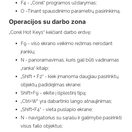
F4 - „Corel“ programos uždarymas;
O -Tinant spausdinimo parametrų pasirinkimą.
Operacijos su darbo zona
„Corel Hot Keys“ keičiant darbo erdvę:
F9 - viso ekrano veikimo režimas nerodant
įrankių;
N - panoramavimas, kuris gali būti vadinamas
„ranka“ kitaip;
„Shift + F2“ - kiek įmanoma daugiau pasirinktų
objektų padidėjimas ekrane;
Shift+F9 - eikite į išplėstinį tipą;
„Ctrl+W“ yra dabartinio lango atnaujinimas;
„Shift+F4“ - vieta puslapio ekrane;
N - navigatorius su sąrašu ir galimybė pasirinkti
visus failo objektus;