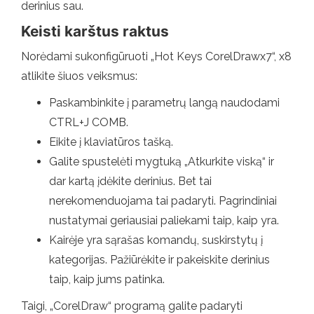
derinius sau.
Keisti karštus raktus
Norėdami sukonfigūruoti „Hot Keys CorelDrawx7“, x8
atlikite šiuos veiksmus:
Paskambinkite į parametrų langą naudodami
CTRL+J COMB.
Eikite į klaviatūros tašką.
Galite spustelėti mygtuką „Atkurkite viską“ ir
dar kartą įdėkite derinius. Bet tai
nerekomenduojama tai padaryti. Pagrindiniai
nustatymai geriausiai paliekami taip, kaip yra.
Kairėje yra sąrašas komandų, suskirstytų į
kategorijas. Pažiūrėkite ir pakeiskite derinius
taip, kaip jums patinka.
Taigi, „CorelDraw“ programą galite padaryti