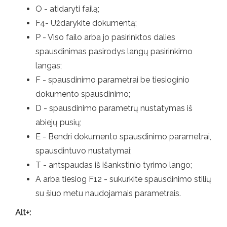
O - atidaryti failą;
F4- Uždarykite dokumentą;
P - Viso failo arba jo pasirinktos dalies
spausdinimas pasirodys langų pasirinkimo
langas;
F - spausdinimo parametrai be tiesioginio
dokumento spausdinimo;
D - spausdinimo parametrų nustatymas iš
abiejų pusių;
E - Bendri dokumento spausdinimo parametrai,
spausdintuvo nustatymai;
T - antspaudas iš išankstinio tyrimo lango;
A arba tiesiog F12 - sukurkite spausdinimo stilių
su šiuo metu naudojamais parametrais.
Alt+: