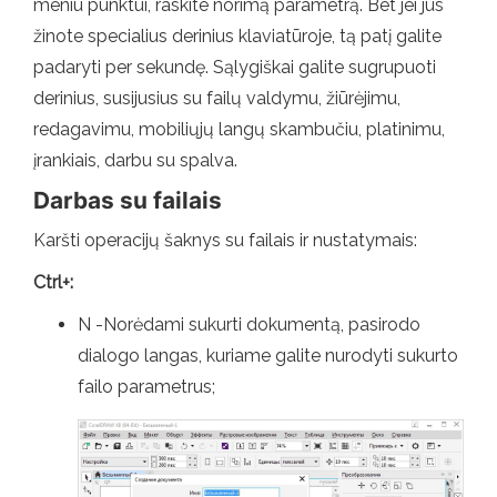
meniu punktui, raskite norimą parametrą. Bet jei jūs
žinote specialius derinius klaviatūroje, tą patį galite
padaryti per sekundę. Sąlygiškai galite sugrupuoti
derinius, susijusius su failų valdymu, žiūrėjimu,
redagavimu, mobiliųjų langų skambučiu, platinimu,
įrankiais, darbu su spalva.
Darbas su failais
Karšti operacijų šaknys su failais ir nustatymais:
Ctrl+:
N -Norėdami sukurti dokumentą, pasirodo
dialogo langas, kuriame galite nurodyti sukurto
failo parametrus;