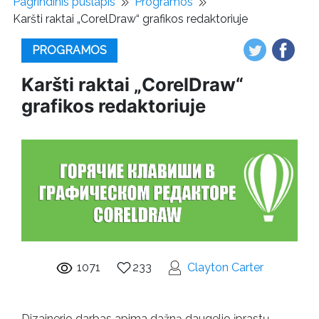
Pagrindinis puslapis
Programos
Karšti raktai „CorelDraw“ grafikos redaktoriuje
PROGRAMOS
Karšti raktai „CorelDraw“
grafikos redaktoriuje
1071
233
Clayton Carter
Dizainerio darbas apima dažną daugelio įprastų