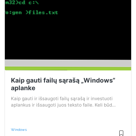
Kaip gauti failų sąrašą „Windows“
aplanke
Kaip gauti ir išsaugoti failų sąrašą ir investuoti
aplankus ir išsaugoti juos teksto faile. Keli būd...
Windows