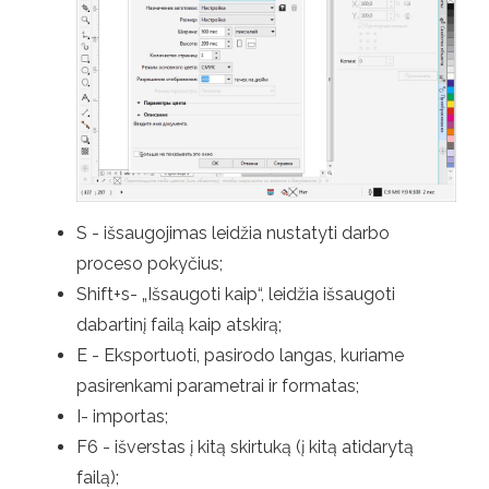
S - išsaugojimas leidžia nustatyti darbo
proceso pokyčius;
Shift+s- „Išsaugoti kaip“, leidžia išsaugoti
dabartinį failą kaip atskirą;
E - Eksportuoti, pasirodo langas, kuriame
pasirenkami parametrai ir formatas;
I- importas;
F6 - išverstas į kitą skirtuką (į kitą atidarytą
failą);