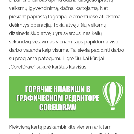
veiksmų įgyvendinimą, dažnai kartojamą. Net
piešiant paprastą logotipą, elementuose atliekama
dešimtys operacijų. Tokiu atveju šių veiksmų
dizaineris šiuo atveju yra svarbus, nes kelių
sekundžių vėlavimas vienam taps papildoma viso
darbo valanda kaip visuma. Tai siekia padidinti darbo
su programa patogumu ir greičiu, kai kūrėjai
„CorelDraw“ sukūrė karštus klavišus.
Kiekvieną kartą paskambinkite vienam ar kitam