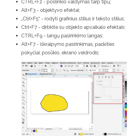
CTRL+F2 - poslinkio valdymas tarp tipų;
Alt+F3 - objektyvo efektai;
„Ctrl+F5“ - rodyti grafinius stilius ir teksto stilius;
Ctrl+F7 - dirbkite su objekto apvalkalo efektais;
CTRL+F9 - langų pasirinkimo langas;
Alt+F7 - iškraipymo pasirinkimas, padėties
pokyčiai, posūkio, ekrano veidrodis;