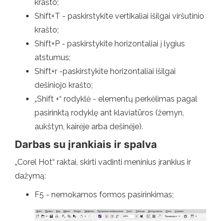
krašto;
Shift+T - paskirstykite vertikaliai išilgai viršutinio
krašto;
Shift+P - paskirstykite horizontaliai į lygius
atstumus;
Shift+r -paskirstykite horizontaliai išilgai
dešiniojo krašto;
„Shift +“ rodyklė - elementų perkėlimas pagal
pasirinktą rodyklę ant klaviatūros (žemyn,
aukštyn, kairėje arba dešinėje).
Darbas su įrankiais ir spalva
„Corel Hot“ raktai, skirti vadinti meninius įrankius ir
dažymą:
F5 - nemokamos formos pasirinkimas;