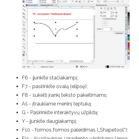
F6 - įjunkite stačiakampį;
F7 - pasirinkite ovalą (elipsę);
F8 - sukelti įrankį teksto pakeitimams;
Aš - įtraukiame meninį teptuką;
G - Pasirinkite interaktyvų užpildą;
Y - įjunkite daugiakampį;
F10 - formos formos paleidimas („Shapetool“);
F11 - išvažiavimas į gradiento užpildymo langą;