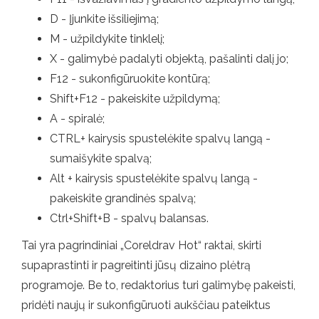
D - Įjunkite išsiliejimą;
M - užpildykite tinklelį;
X - galimybė padalyti objektą, pašalinti dalį jo;
F12 - sukonfigūruokite kontūrą;
Shift+F12 - pakeiskite užpildymą;
A - spiralė;
CTRL+ kairysis spustelėkite spalvų langą -
sumaišykite spalvą;
Alt + kairysis spustelėkite spalvų langą -
pakeiskite grandinės spalvą;
Ctrl+Shift+B - spalvų balansas.
Tai yra pagrindiniai „Coreldrav Hot“ raktai, skirti
supaprastinti ir pagreitinti jūsų dizaino plėtrą
programoje. Be to, redaktorius turi galimybę pakeisti,
pridėti naujų ir sukonfigūruoti aukščiau pateiktus