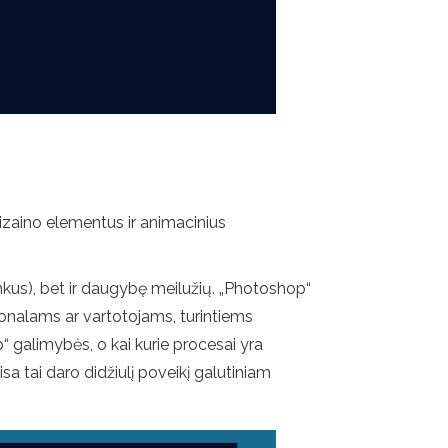
dizaino elementus ir animacinius
nkus), bet ir daugybę meilužių. „Photoshop“
sionalams ar vartotojams, turintiems
“ galimybės, o kai kurie procesai yra
sa tai daro didžiulį poveikį galutiniam