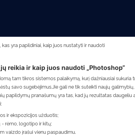
s yra papildiniai, kaip juos nustatyti ir naudoti
 jų reikia ir kaip juos naudoti „Photoshop“
mą tam tikros sistemos palaikymą, kurį dažniausiai sukuria treči
tų savo sugebėjimus.Jie gali ne tik suteikti naujų galimybių, be
ių papildymų pranašumų yra tas, kad jų rezultatas daugeliu at
:
s ir ekspozicijos užduotis;
 - rėmo, logotipo ir kitų;
rtam vaizdo įrašui vienu paspaudimu.