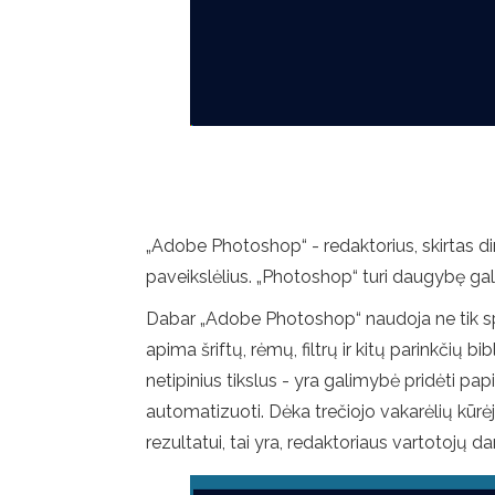
„Adobe Photoshop“ - redaktorius, skirtas dir
paveikslėlius. „Photoshop“ turi daugybę gali
Dabar „Adobe Photoshop“ naudoja ne tik spec
apima šriftų, rėmų, filtrų ir kitų parinkčių
netipinius tikslus - yra galimybė pridėti pa
automatizuoti. Dėka trečiojo vakarėlių kūrėj
rezultatui, tai yra, redaktoriaus vartotojų da