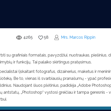
4265
58
Mrs. Marcos Rippin
bti su grafiniais formatais, pavyzdžiui, nuotraukas, piešinius, 
mybių ir funkcijų. Tai palaiko skirtingus pratęsimus.
ialistai (įskaitant fotografus, dizainerius, maketus ir menini
 biblioteką. Be to, vienas iš svarbiausių pranašumų - ypač profe
pildinius. Naudojant šiuos plėtinius, padidėja „Adobe Photoshop
ų antstatų, „Photoshop“ vystosi greičiau ir tampa geresnis - vi
rbui.