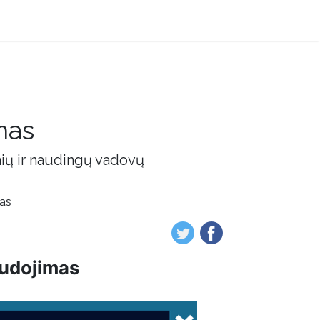
mas
nių ir naudingų vadovų
mas
naudojimas